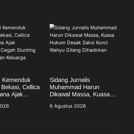
si Kemenduk
Sidang Jurnalis
Bekasi, Cellica
Muhammad Harun
ana Ajak
Dikawal Massa, Kuasa
at Cegah
Hukum Desak Saksi
2026
6 Agustus 2026
dan Wujudkan
Kunci Wahyu Gilang
Berkualitas
Dihadirkan