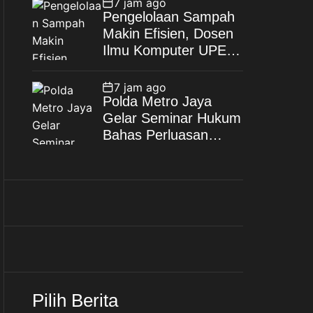
7 jam ago
Wujudkan Keluarga
Pengelolaan Sampah
Berkualitas
Makin Efisien, Dosen
Ilmu Komputer UPER
Kembangkan Netrash
7 jam ago
Polda Metro Jaya
Gelar Seminar Hukum
Bahas Perluasan
Objek Praperadilan
dalam KUHAP Baru
Pilih Berita