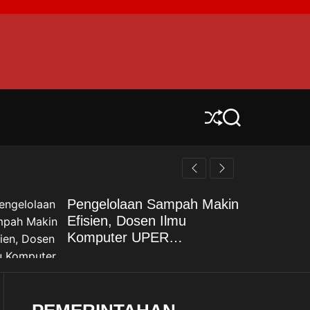
S
S
h
e
u
a
f
r
f
c
l
h
Pengelolaan Sampah Makin
e
Efisien, Dosen Ilmu
Komputer UPER
Kembangkan Netrash