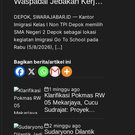
Waspadai Jebakan Kerja
Luar Negeri, Poltekim Jadi
DEPOK, SWARAJABAR.ID — Kantor
Jalan Masa Depan
Imigrasi Kelas I Non TPI Depok memilih
SMA Negeri 2 Depok sebagai lokasi
kegiatan Imigrasi Go To School pada
Rabu (5/8/2026), […]
Bagikan berita/artikel ini
1 minggu ago
Klarifikasi Pokmas RW
05 Mekarjaya, Cucu
Sudrajat: Proyek
Drainase Selesai
Sesuai Spesifikasi
2 minggu ago
Sudaryono Dilantik