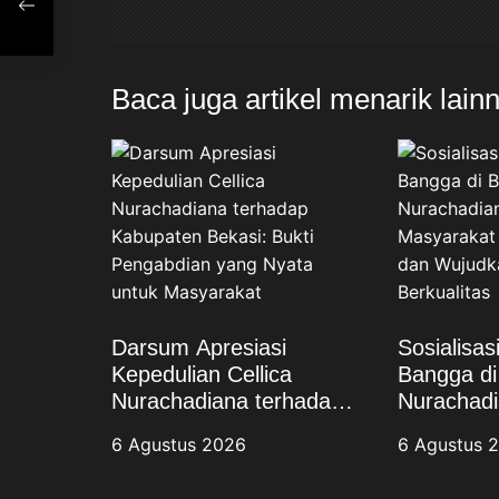
i
p
Baca juga artikel menarik lain
o
s
Darsum Apresiasi
Sosialisa
Kepedulian Cellica
Bangga di 
Nurachadiana terhadap
Nurachadi
Kabupaten Bekasi: Bukti
Masyarak
6 Agustus 2026
6 Agustus 
Pengabdian yang Nyata
Stunting 
untuk Masyarakat
Keluarga 