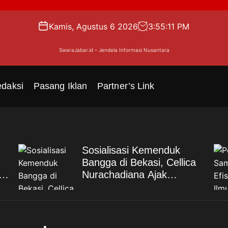
Kamis, Agustus 6 2026
3
:
55
:
12
PM
SwaraJabar.id – Jendela Informasi Nusantara
daksi
Pasang Iklan
Partner’s Link
Sosialisasi Kemenduk
Bangga di Bekasi, Cellica
Nurachadiana Ajak
di
Masyarakat Cegah Stunting
dan Wujudkan Keluarga
Berkualitas