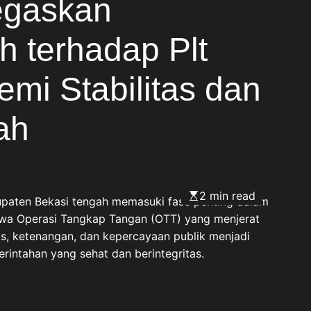
egaskan
 terhadap Plt
emi Stabilitas dan
ah
2 min read
upaten Bekasi tengah memasuki fase penting dalam
tiwa Operasi Tangkap Tangan (OTT) yang menjerat
itas, ketenangan, dan kepercayaan publik menjadi
intahan yang sehat dan berintegritas.