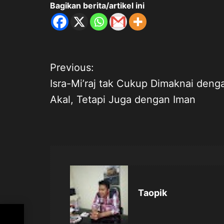
Bagikan berita/artikel ini
N
Previous:
Isra-Mi’raj tak Cukup Dimaknai deng
a
Akal, Tetapi Juga dengan Iman
v
i
g
a
Taopik
s
nai