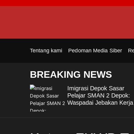
S
k
i
p
t
o
c
Tentang kami
Pedoman Media Siber
Re
o
n
t
BREAKING NEWS
e
n
Imigrasi Depok Sasar
t
a
Pelajar SMAN 2 Depok:
hadap
Waspadai Jebakan Kerja
: Bukti
Luar Negeri, Poltekim Ja
 Nyata
Jalan Masa Depan