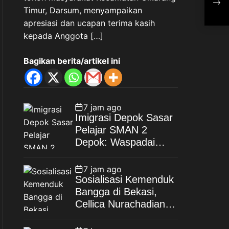
Timur, Darsum, menyampaikan
Mo
Kei
apresiasi dan ucapan terima kasih
Nas
kepada Anggota […]
Bagikan berita/artikel ini
7 jam ago
Imigrasi Depok Sasar
Pelajar SMAN 2
Depok: Waspadai
Jebakan Kerja Luar
Negeri, Poltekim Jadi
7 jam ago
Jalan Masa Depan
Sosialisasi Kemenduk
Bangga di Bekasi,
Cellica Nurachadiana
Ajak Masyarakat
Cegah Stunting dan