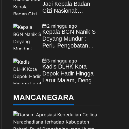
Jadi Kepala Badan
Gizi Nasional:
Tegaskan Bebas
Konflik Kepentingan
2 minggu ago
Kepala BGN Nanik S
Deyang Mundur :
Perlu Pengobatan
Jantung di Luar
Negeri
3 minggu ago
Kadis DLHK Kota
Depok Hadir Hingga
Larut Malam, Dengar
Langsung Polemik
Retribusi Sampah di
MANCANEGARA
Mekarjaya