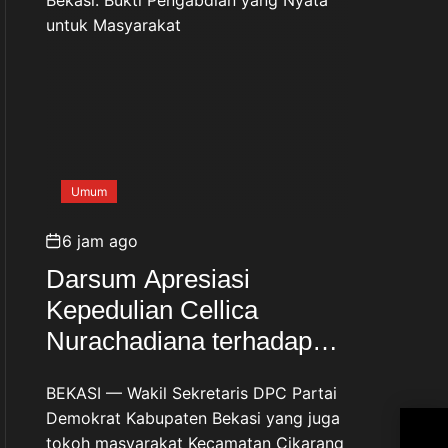
Umum
6 jam ago
Darsum Apresiasi
Kepedulian Cellica
Nurachadiana terhadap
Kabupaten Bekasi: Bukti
BEKASI — Wakil Sekretaris DPC Partai
Pengabdian yang Nyata
Demokrat Kabupaten Bekasi yang juga
H. 
untuk Masyarakat
tokoh masyarakat Kecamatan Cikarang
Mi’