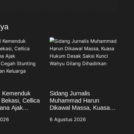
nya
si Kemenduk
Sidang Jurnalis
Bekasi, Cellica
Muhammad Harun
ana Ajak
Dikawal Massa, Kuasa
at Cegah
Hukum Desak Saksi
2026
6 Agustus 2026
dan Wujudkan
Kunci Wahyu Gilang
Berkualitas
Dihadirkan