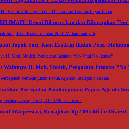
olri Angkatan 76 TA 2026 Perkuat Kepedulian Sosia
TEH IMAH” Resmi Diluncurkan dan Diharapkan Temb
matan Tapak Suci, Kian Eratkan Ikatan Polri–Muham
afatnya H. Moh. Sholeh, Pengacara Inisiator “No V
adikan Percepatan Pembangunan Papua Agenda Strat
d Wanprestasi, Kewajiban Rp2,085 Miliar Disorot