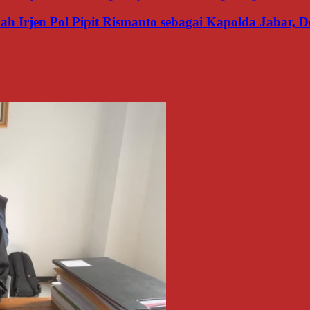
 Irjen Pol Pipit Rismanto sebagai Kapolda Jabar, Do