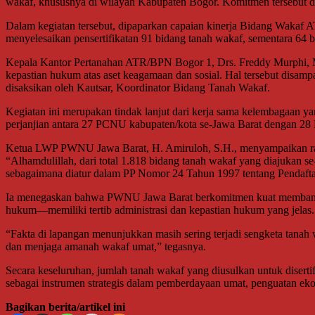
wakaf, khususnya di wilayah Kabupaten Bogor. Komitmen tersebut
Dalam kegiatan tersebut, dipaparkan capaian kinerja Bidang Wakaf
menyelesaikan pensertifikatan 91 bidang tanah wakaf, sementara 64 b
Kepala Kantor Pertanahan ATR/BPN Bogor 1, Drs. Freddy Murphi, M.
kepastian hukum atas aset keagamaan dan sosial. Hal tersebut dis
disaksikan oleh Kautsar, Koordinator Bidang Tanah Wakaf.
Kegiatan ini merupakan tindak lanjut dari kerja sama kelembagaan 
perjanjian antara 27 PCNU kabupaten/kota se-Jawa Barat dengan 
Ketua LWP PWNU Jawa Barat, H. Amiruloh, S.H., menyampaikan rasa 
“Alhamdulillah, dari total 1.818 bidang tanah wakaf yang diajukan 
sebagaimana diatur dalam PP Nomor 24 Tahun 1997 tentang Pendaftara
Ia menegaskan bahwa PWNU Jawa Barat berkomitmen kuat membantu 
hukum—memiliki tertib administrasi dan kepastian hukum yang jelas.
“Fakta di lapangan menunjukkan masih sering terjadi sengketa tanah 
dan menjaga amanah wakaf umat,” tegasnya.
Secara keseluruhan, jumlah tanah wakaf yang diusulkan untuk disert
sebagai instrumen strategis dalam pemberdayaan umat, penguatan ek
Bagikan berita/artikel ini