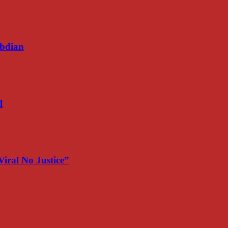
bdian
l
iral No Justice”