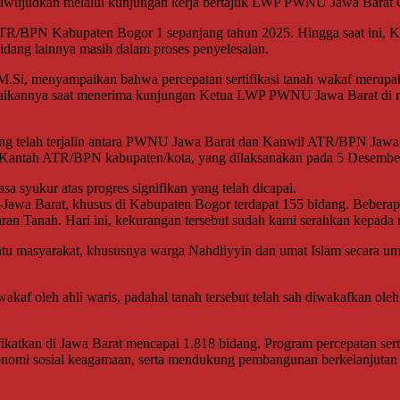
 diwujudkan melalui kunjungan kerja bertajuk LWP PWNU Jawa Barat
 ATR/BPN Kabupaten Bogor 1 sepanjang tahun 2025. Hingga saat ini, K
idang lainnya masih dalam proses penyelesaian.
Si, menyampaikan bahwa percepatan sertifikasi tanah wakaf merupaka
ampaikannya saat menerima kunjungan Ketua LWP PWNU Jawa Barat di r
yang telah terjalin antara PWNU Jawa Barat dan Kanwil ATR/BPN Jawa 
28 Kantah ATR/BPN kabupaten/kota, yang dilaksanakan pada 5 Dese
syukur atas progres signifikan yang telah dicapai.
se-Jawa Barat, khusus di Kabupaten Bogor terdapat 155 bidang. Bebera
n Tanah. Hari ini, kekurangan tersebut sudah kami serahkan kepada m
masyarakat, khususnya warga Nahdliyyin dan umat Islam secara umu
wakaf oleh ahli waris, padahal tanah tersebut telah sah diwakafkan ol
ifikatkan di Jawa Barat mencapai 1.818 bidang. Program percepatan se
onomi sosial keagamaan, serta mendukung pembangunan berkelanjutan 