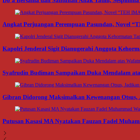
Do’a Bersama dan Santunan Anak Yatim, Sespimma P
Angkat Perjuangan Perempuan Pasundan, Novel “
Kapolri Jenderal Sigit Dianugerahi Anggota Kehor
Syafrudin Budiman Sampaikan Duka Mendalam atas W
Gibran Didorong Maksimalkan Kewenangan Otsus, J
Putusan Kasasi MA Nyatakan Fauzan Fadel Muhamma