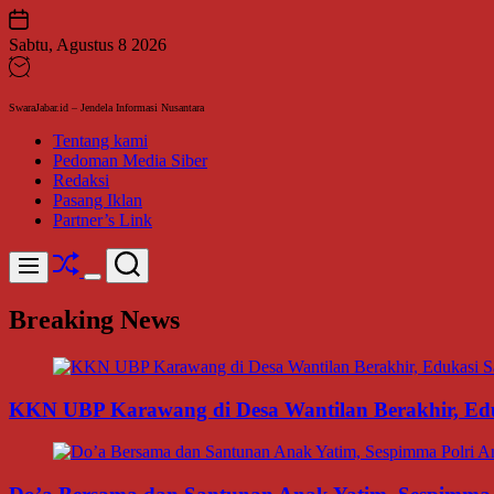
Skip
to
Sabtu, Agustus 8 2026
content
SwaraJabar.id – Jendela Informasi Nusantara
Tentang kami
Pedoman Media Siber
Redaksi
Pasang Iklan
Partner’s Link
Shuffle
Search
Menu
Switch
color
Breaking News
mode
KKN UBP Karawang di Desa Wantilan Berakhir, Ed