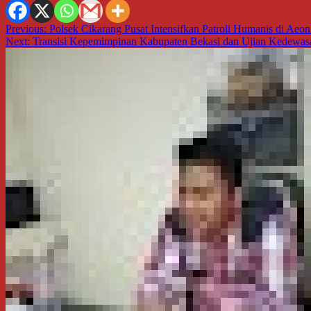
Navigasi
Previous:
Polsek Cikarang Pusat Intensifkan Patroli Humanis di Aeo
Next:
Transisi Kepemimpinan Kabupaten Bekasi dan Ujian Kedewas
pos