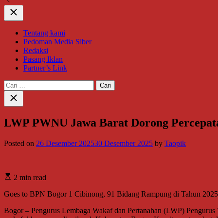
Close
Tentang kami
Pedoman Media Siber
Redaksi
Pasang Iklan
Partner’s Link
Cari
untuk:
Close
search
LWP PWNU Jawa Barat Dorong Percepatan
Posted on
26 Desember 2025
30 Desember 2025
by
Taopik
2 min read
Goes to BPN Bogor 1 Cibinong, 91 Bidang Rampung di Tahun 2025
Bogor – Pengurus Lembaga Wakaf dan Pertanahan (LWP) Pengurus W