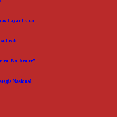
l
us Layar Lebar
madiyah
iral No Justice”
egis Nasional