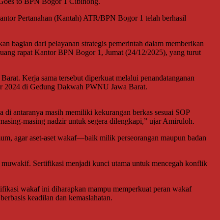
 Goes to BPN Bogor 1 Cibinong.
antor Pertanahan (Kantah) ATR/BPN Bogor 1 telah berhasil
n bagian dari pelayanan strategis pemerintah dalam memberikan
uang rapat Kantor BPN Bogor 1, Jumat (24/12/2025), yang turut
Barat. Kerja sama tersebut diperkuat melalui penandatanganan
mber 2024 di Gedung Dakwah PWNU Jawa Barat.
pa di antaranya masih memiliki kekurangan berkas sesuai SOP
asing-masing nadzir untuk segera dilengkapi,” ujar Amiruloh.
m, agar aset-aset wakaf—baik milik perseorangan maupun badan
eh muwakif. Sertifikasi menjadi kunci utama untuk mencegah konflik
rtifikasi wakaf ini diharapkan mampu memperkuat peran wakaf
berbasis keadilan dan kemaslahatan.