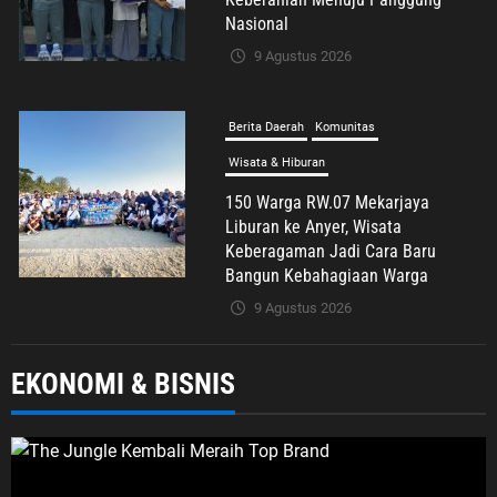
Nasional
9 Agustus 2026
Berita Daerah
Komunitas
Wisata & Hiburan
150 Warga RW.07 Mekarjaya
Liburan ke Anyer, Wisata
Keberagaman Jadi Cara Baru
Bangun Kebahagiaan Warga
9 Agustus 2026
Berita Daerah
Kriminal
EKONOMI & BISNIS
Gegara Posting Buah Naga Berulat,
Guru Madrasah Diteror Oknum
Vendor MBG, Dua Bulan Berlalu,
Gelar Perkara yang Tak Kunjung