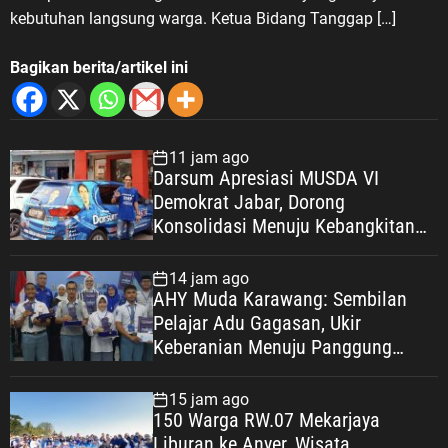
kebutuhan langsung warga. Ketua Bidang Tanggap […]
Bagikan berita/artikel ini
11 jam ago
Darsum Apresiasi MUSDA VI
Demokrat Jabar, Dorong
Konsolidasi Menuju Kebangkitan
Demokrat Kabupaten Bekasi
14 jam ago
AHY Muda Karawang: Sembilan
Pelajar Adu Gagasan, Ukir
Keberanian Menuju Panggung
Nasional
15 jam ago
150 Warga RW.07 Mekarjaya
Liburan ke Anyer, Wisata