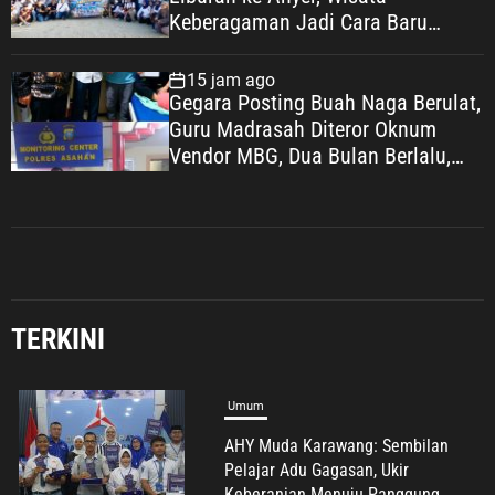
Keberagaman Jadi Cara Baru
Bangun Kebahagiaan Warga
15 jam ago
Gegara Posting Buah Naga Berulat,
Guru Madrasah Diteror Oknum
Vendor MBG, Dua Bulan Berlalu,
Gelar Perkara yang Tak Kunjung
Dilakukan
TERKINI
Umum
AHY Muda Karawang: Sembilan
Pelajar Adu Gagasan, Ukir
Keberanian Menuju Panggung