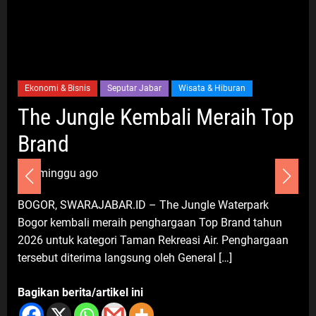
Dilakukan
9 Agustus 2026
Umum
Ekonomi & Bisnis
Seputar Jabar
Wisata & Hiburan
Setiawan Adriell Hadirkan
Kepedulian Nyata, PSI Karawang
The Jungle Kembali Meraih Top
Salurkan Kursi Roda untuk Warga
Brand
Teluk Ampel
10 Agustus 2026
1 minggu ago
BOGOR, SWARAJABAR.ID – The Jungle Waterpark
Umum
Bogor kembali meraih penghargaan Top Brand tahun
Darsum Apresiasi MUSDA VI
2026 untuk kategori Taman Rekreasi Air. Penghargaan
Demokrat Jabar, Dorong Konsolidasi
tersebut diterima langsung oleh General […]
Menuju Kebangkitan Demokrat
Kabupaten Bekasi
Bagikan berita/artikel ini
10 Agustus 2026