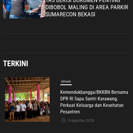
TAS BERISI DOKUMEN PENTING
DIBOBOL MALING DI AREA PARKIR
SUMARECON BEKASI
Umum
Kemendukbangga/BKKBN Bersama
DPR RI Sapa Santri Karawang,
Perkuat Keluarga dan Kesehatan
Pesantren
TERKINI
9 Agustus 2026
Umum
Olahraga Bersama Sespimma
Angkatan 76, Bangun Kebugaran
dan Soliditas Peserta Didik
9 Agustus 2026