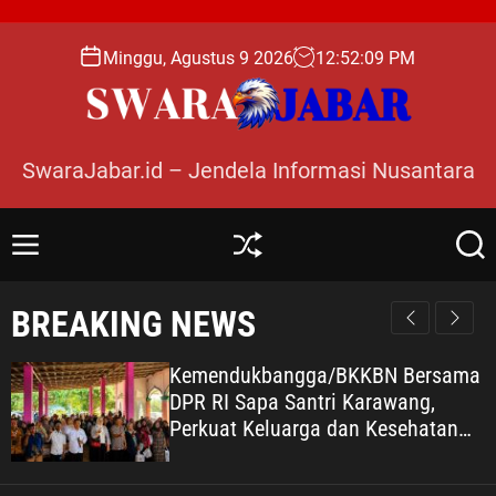
S
k
Minggu, Agustus 9 2026
12
:
52
:
10
PM
i
p
t
o
SwaraJabar.id – Jendela Informasi Nusantara
c
o
n
M
S
S
t
e
h
e
e
n
u
a
BREAKING NEWS
n
u
ff
r
l
c
t
e
h
Kemendukbangga/BKKBN Bersama
DPR RI Sapa Santri Karawang,
Perkuat Keluarga dan Kesehatan
Pesantren