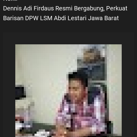
i
Dennis Adi Firdaus Resmi Bergabung, Perkuat
Barisan DPW LSM Abdi Lestari Jawa Barat
g
a
s
i
p
o
s