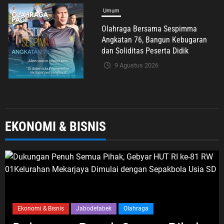
Umum
Freddy Y Patty, S.H. Resmi Raih
Gelar Magister Hukum, Angkat
Persoalan Penyalahgunaan
Keadaan dalam Peralihan Hak Atas
Tanah
9 Agustus 2026
Umum
EKONOMI & BISNIS
TAS BERISI DOKUMEN PENTING
DIBOBOL MALING DI AREA PARKIR
SUMARECON BEKASI
9 Agustus 2026
Olahraga
Umum