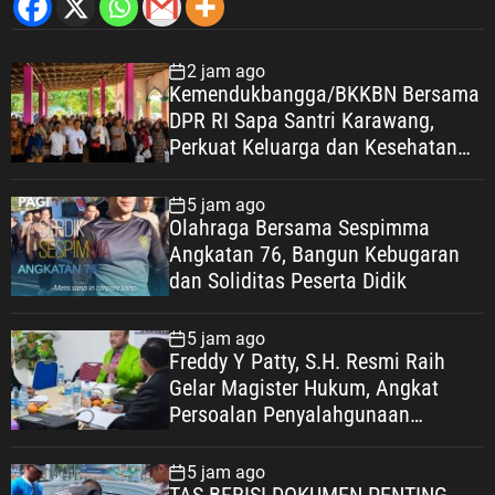
2 jam ago
Kemendukbangga/BKKBN Bersama
DPR RI Sapa Santri Karawang,
Perkuat Keluarga dan Kesehatan
Pesantren
5 jam ago
Olahraga Bersama Sespimma
Angkatan 76, Bangun Kebugaran
dan Soliditas Peserta Didik
5 jam ago
Freddy Y Patty, S.H. Resmi Raih
Gelar Magister Hukum, Angkat
Persoalan Penyalahgunaan
Keadaan dalam Peralihan Hak Atas
Tanah
5 jam ago