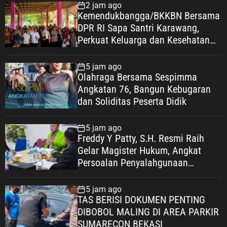
2 jam ago
Kemendukbangga/BKKBN Bersama
DPR RI Sapa Santri Karawang,
Perkuat Keluarga dan Kesehatan
Pesantren
5 jam ago
Olahraga Bersama Sespimma
Angkatan 76, Bangun Kebugaran
dan Soliditas Peserta Didik
5 jam ago
Freddy Y Patty, S.H. Resmi Raih
Gelar Magister Hukum, Angkat
Persoalan Penyalahgunaan
Keadaan dalam Peralihan Hak Atas
Tanah
5 jam ago
TAS BERISI DOKUMEN PENTING
DIBOBOL MALING DI AREA PARKIR
SUMARECON BEKASI