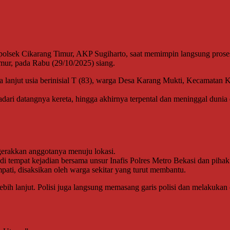
lsek Cikarang Timur, AKP Sugiharto, saat memimpin langsung proses e
ur, pada Rabu (29/10/2025) siang.
 pria lanjut usia berinisial T (83), warga Desa Karang Mukti, Kecamat
ari datangnya kereta, hingga akhirnya terpental dan meninggal dunia 
erakkan anggotanya menuju lokasi.
 di tempat kejadian bersama unsur Inafis Polres Metro Bekasi dan piha
pati, disaksikan oleh warga sekitar yang turut membantu.
h lanjut. Polisi juga langsung memasang garis polisi dan melakukan