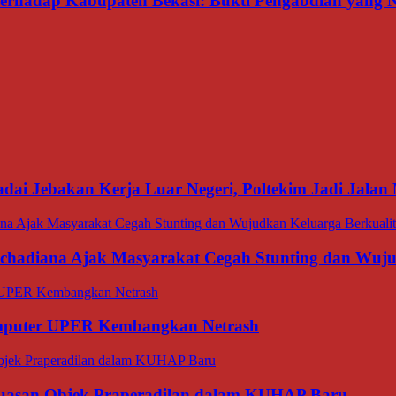
 terhadap Kabupaten Bekasi: Bukti Pengabdian yang
dai Jebakan Kerja Luar Negeri, Poltekim Jadi Jal
rachadiana Ajak Masyarakat Cegah Stunting dan Wuj
omputer UPER Kembangkan Netrash
luasan Objek Praperadilan dalam KUHAP Baru