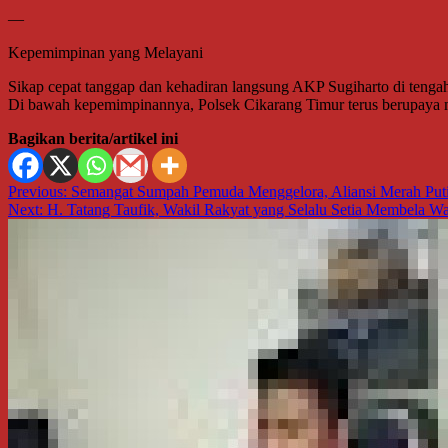
—
Kepemimpinan yang Melayani
Sikap cepat tanggap dan kehadiran langsung AKP Sugiharto di tenga
Di bawah kepemimpinannya, Polsek Cikarang Timur terus berupaya m
Bagikan berita/artikel ini
Navigasi
Previous:
Semangat Sumpah Pemuda Menggelora, Aliansi Merah Puti
Next:
H. Tatang Taufik, Wakil Rakyat yang Selalu Setia Membela War
pos