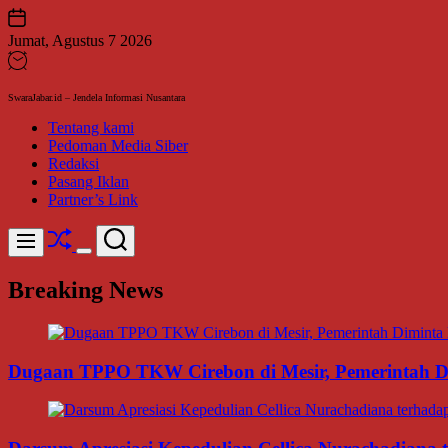
Skip
to
Jumat, Agustus 7 2026
content
SwaraJabar.id – Jendela Informasi Nusantara
Tentang kami
Pedoman Media Siber
Redaksi
Pasang Iklan
Partner’s Link
Shuffle
Search
Menu
Switch
color
Breaking News
mode
Dugaan TPPO TKW Cirebon di Mesir, Pemerintah Di