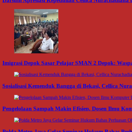
Darsum Apresiasi Kepedulian Cellica Nurachadiana
Imigrasi Depok Sasar Pelajar SMAN 2 Depok: Waspa
Sosialisasi Kemenduk Bangga di Bekasi, Cellica Nu
Pengelolaan Sampah Makin Efisien, Dosen Ilmu K
Polda Metro Jaya Gelar Seminar Hukum Bahas Per