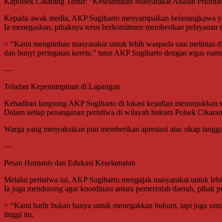
Kapolsek Cikarang Timur: “Keselamatan Masyarakat Adalah Priorita
Kepada awak media, AKP Sugiharto menyampaikan belasungkawa ya
Ia menegaskan, pihaknya terus berkomitmen memberikan pelayanan ter
> “Kami mengimbau masyarakat untuk lebih waspada saat melintas di 
dan bunyi peringatan kereta,” tutur AKP Sugiharto dengan tegas nam
—
Teladan Kepemimpinan di Lapangan
Kehadiran langsung AKP Sugiharto di lokasi kejadian menunjukkan s
Dalam setiap penanganan peristiwa di wilayah hukum Polsek Cikara
Warga yang menyaksikan pun memberikan apresiasi atas sikap tangg
—
Pesan Humanis dan Edukasi Keselamatan
Melalui peristiwa ini, AKP Sugiharto mengajak masyarakat untuk lebih
Ia juga mendorong agar koordinasi antara pemerintah daerah, pihak p
> “Kami hadir bukan hanya untuk menegakkan hukum, tapi juga untu
tinggi itu.