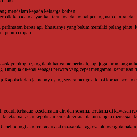
s Utama”
ng mendalam kepada keluarga korban.
baik kepada masyarakat, terutama dalam hal penanganan darurat dan k
perlintasan kereta api, khususnya yang belum memiliki palang pintu.
un penuh empati.
osok pemimpin yang tidak hanya memerintah, tapi juga turun tangan 
ng Timur, ia dikenal sebagai perwira yang cepat mengambil keputusa
ap Kapolsek dan jajarannya yang segera mengevakuasi korban serta m
 peduli terhadap keselamatan diri dan sesama, terutama di kawasan raw
erkeretaapian, dan kepolisian terus diperkuat dalam rangka mencegah 
k melindungi dan mengedukasi masyarakat agar selalu mengutamakan k