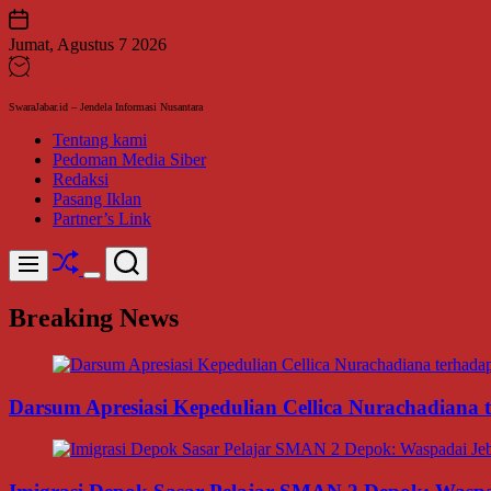
Skip
to
Jumat, Agustus 7 2026
content
SwaraJabar.id – Jendela Informasi Nusantara
Tentang kami
Pedoman Media Siber
Redaksi
Pasang Iklan
Partner’s Link
Shuffle
Search
Menu
Switch
color
Breaking News
mode
Darsum Apresiasi Kepedulian Cellica Nurachadiana