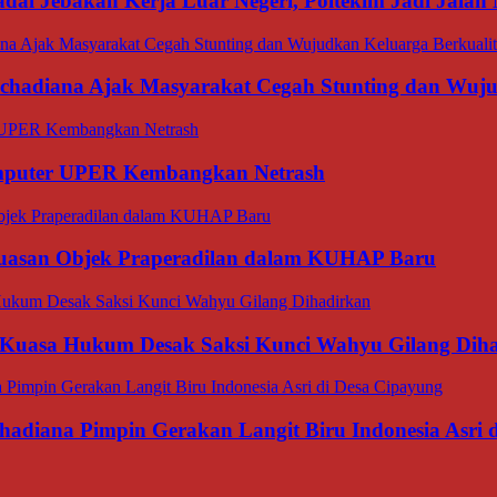
dai Jebakan Kerja Luar Negeri, Poltekim Jadi Jal
rachadiana Ajak Masyarakat Cegah Stunting dan Wuj
omputer UPER Kembangkan Netrash
luasan Objek Praperadilan dalam KUHAP Baru
 Kuasa Hukum Desak Saksi Kunci Wahyu Gilang Dih
hadiana Pimpin Gerakan Langit Biru Indonesia Asri 