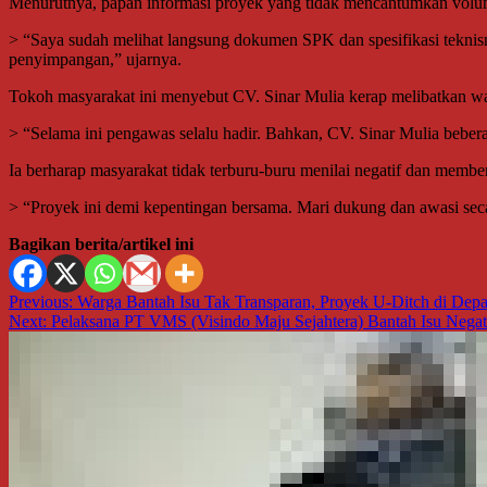
Menurutnya, papan informasi proyek yang tidak mencantumkan volu
> “Saya sudah melihat langsung dokumen SPK dan spesifikasi teknisn
penyimpangan,” ujarnya.
Tokoh masyarakat ini menyebut CV. Sinar Mulia kerap melibatkan w
> “Selama ini pengawas selalu hadir. Bahkan, CV. Sinar Mulia beber
Ia berharap masyarakat tidak terburu-buru menilai negatif dan memb
> “Proyek ini demi kepentingan bersama. Mari dukung dan awasi seca
Bagikan berita/artikel ini
Navigasi
Previous:
Warga Bantah Isu Tak Transparan, Proyek U-Ditch di Depa
Next:
Pelaksana PT VMS (Visindo Maju Sejahtera) Bantah Isu Negati
pos