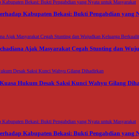
 terhadap Kabupaten Bekasi: Bukti Pengabdian yang
rachadiana Ajak Masyarakat Cegah Stunting dan Wuj
 Kuasa Hukum Desak Saksi Kunci Wahyu Gilang Dih
 terhadap Kabupaten Bekasi: Bukti Pengabdian yang