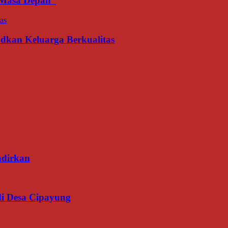
an Masa Depan
udkan Keluarga Berkualitas
adirkan
di Desa Cipayung