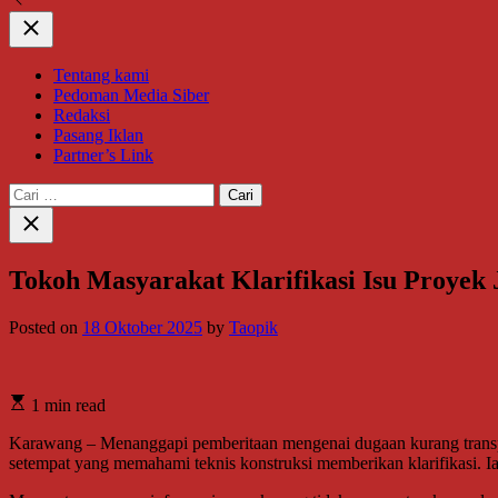
Close
Tentang kami
Pedoman Media Siber
Redaksi
Pasang Iklan
Partner’s Link
Cari
untuk:
Close
search
Tokoh Masyarakat Klarifikasi Isu Proyek 
Posted on
18 Oktober 2025
by
Taopik
1 min read
Karawang – Menanggapi pemberitaan mengenai dugaan kurang transpa
setempat yang memahami teknis konstruksi memberikan klarifikasi. Ia