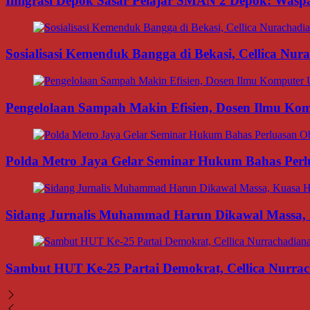
Imigrasi Depok Sasar Pelajar SMAN 2 Depok: Waspa
Sosialisasi Kemenduk Bangga di Bekasi, Cellica Nu
Pengelolaan Sampah Makin Efisien, Dosen Ilmu K
Polda Metro Jaya Gelar Seminar Hukum Bahas Per
Sidang Jurnalis Muhammad Harun Dikawal Massa,
Sambut HUT Ke-25 Partai Demokrat, Cellica Nurrac