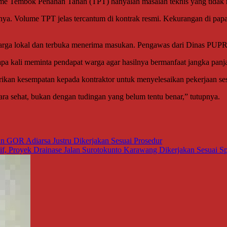
me Tembok Penahan Tanah (TPT) hanyalah masalah teknis yang tidak 
ya. Volume TPT jelas tercantum di kontrak resmi. Kekurangan di papan
arga lokal dan terbuka menerima masukan. Pengawas dari Dinas PUPR
apa kali meminta pendapat warga agar hasilnya bermanfaat jangka panj
erikan kesempatan kepada kontraktor untuk menyelesaikan pekerjaan ses
ra sehat, bukan dengan tudingan yang belum tentu benar,” tutupnya.
n GOR Adiarsa Justru Dikerjakan Sesuai Prosedur
f, Proyek Drainase Jalan Surotokunto Karawang Dikerjakan Sesuai Spe