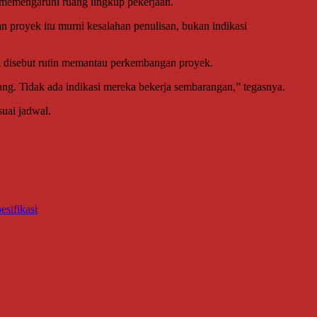
memengaruhi ruang lingkup pekerjaan.
 proyek itu murni kesalahan penulisan, bukan indikasi
 disebut rutin memantau perkembangan proyek.
ang. Tidak ada indikasi mereka bekerja sembarangan,” tegasnya.
uai jadwal.
sifikasi