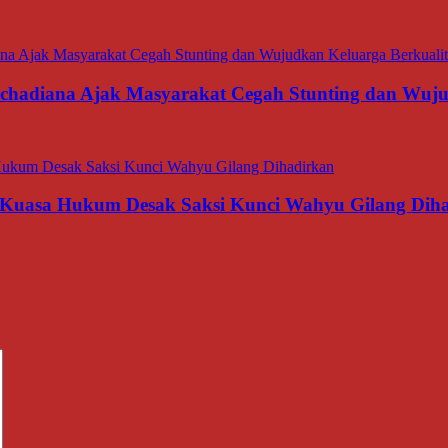
rachadiana Ajak Masyarakat Cegah Stunting dan Wuj
 Kuasa Hukum Desak Saksi Kunci Wahyu Gilang Dih