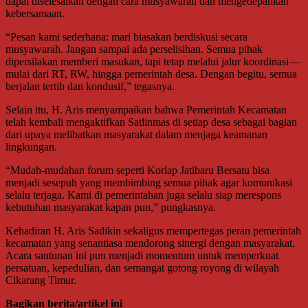
dapat diselesaikan dengan cara musyawarah dan mengedepankan
kebersamaan.
“Pesan kami sederhana: mari biasakan berdiskusi secara
musyawarah. Jangan sampai ada perselisihan. Semua pihak
dipersilakan memberi masukan, tapi tetap melalui jalur koordinasi—
mulai dari RT, RW, hingga pemerintah desa. Dengan begitu, semua
berjalan tertib dan kondusif,” tegasnya.
Selain itu, H. Aris menyampaikan bahwa Pemerintah Kecamatan
telah kembali mengaktifkan Satlinmas di setiap desa sebagai bagian
dari upaya melibatkan masyarakat dalam menjaga keamanan
lingkungan.
“Mudah-mudahan forum seperti Korlap Jatibaru Bersatu bisa
menjadi sesepuh yang membimbing semua pihak agar komunikasi
selalu terjaga. Kami di pemerintahan juga selalu siap merespons
kebutuhan masyarakat kapan pun,” pungkasnya.
Kehadiran H. Aris Sadikin sekaligus mempertegas peran pemerintah
kecamatan yang senantiasa mendorong sinergi dengan masyarakat.
Acara santunan ini pun menjadi momentum untuk memperkuat
persatuan, kepedulian, dan semangat gotong royong di wilayah
Cikarang Timur.
Bagikan berita/artikel ini