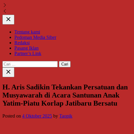
Close
Tentang kami
Pedoman Media Siber
Redaksi
Pasang Iklan
Partner’s Link
Cari
untuk:
Close
search
H. Aris Sadikin Tekankan Persatuan dan
Musyawarah di Acara Santunan Anak
Yatim-Piatu Korlap Jatibaru Bersatu
Posted on
4 Oktober 2025
by
Taopik