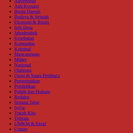
Advertorial
Anti Korupsi
Berita Daerah
Budaya & Sejarah
Ekonomi & Bisnis
Info Desa
Jabodetabek
Kesehatan
Komunitas
Kriminal
Mancanegara
Militer
Nasional
Olahraga
Opini & Suara Pembaca
Pemerintahan
Pendidikan
Politik dan Hukum
Redaksi
Seputar Jabar
Syi'ar
Tokoh Kita
Tribrata
UMKM & Ekraf
Umum