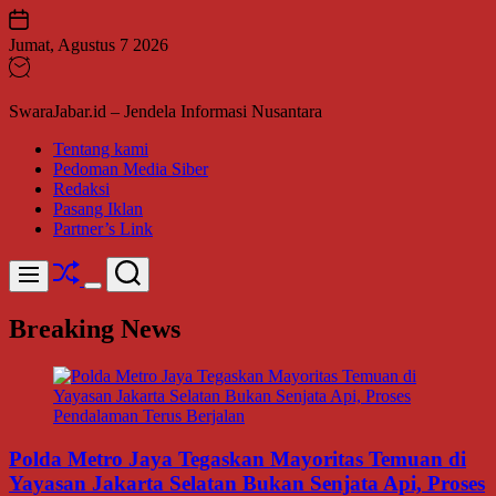
Skip
to
Jumat, Agustus 7 2026
content
SwaraJabar.id – Jendela Informasi Nusantara
Tentang kami
Pedoman Media Siber
Redaksi
Pasang Iklan
Partner’s Link
Shuffle
Search
Menu
Switch
color
Breaking News
mode
Polda Metro Jaya Tegaskan Mayoritas Temuan di
Yayasan Jakarta Selatan Bukan Senjata Api, Proses