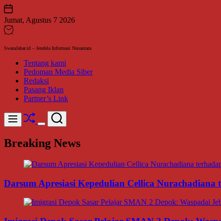
Skip
to
Jumat, Agustus 7 2026
content
SwaraJabar.id – Jendela Informasi Nusantara
Tentang kami
Pedoman Media Siber
Redaksi
Pasang Iklan
Partner’s Link
Shuffle
Search
Menu
Switch
color
Breaking News
mode
Darsum Apresiasi Kepedulian Cellica Nurachadiana