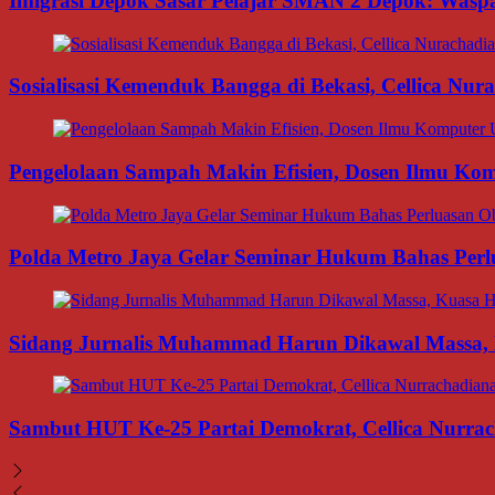
Imigrasi Depok Sasar Pelajar SMAN 2 Depok: Waspa
Sosialisasi Kemenduk Bangga di Bekasi, Cellica Nu
Pengelolaan Sampah Makin Efisien, Dosen Ilmu K
Polda Metro Jaya Gelar Seminar Hukum Bahas Per
Sidang Jurnalis Muhammad Harun Dikawal Massa,
Sambut HUT Ke-25 Partai Demokrat, Cellica Nurrac