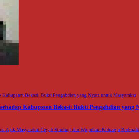
 terhadap Kabupaten Bekasi: Bukti Pengabdian yang