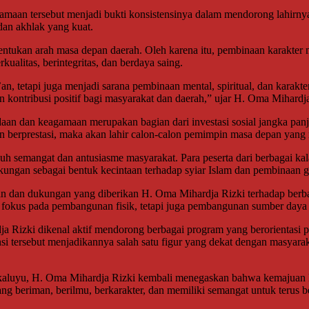
maan tersebut menjadi bukti konsistensinya dalam mendorong lahirn
 dan akhlak yang kuat.
ukan arah masa depan daerah. Oleh karena itu, pembinaan karakter me
alitas, berintegritas, dan berdaya saing.
, tetapi juga menjadi sarana pembinaan mental, spiritual, dan karakt
n kontribusi positif bagi masyarakat dan daerah,” ujar H. Oma Mihardja
an dan keagamaan merupakan bagian dari investasi sosial jangka pan
erprestasi, maka akan lahir calon-calon pemimpin masa depan yang me
nuh semangat dan antusiasme masyarakat. Para peserta dari berbagai
kungan sebagai bentuk kecintaan terhadap syiar Islam dan pembinaan 
n dan dukungan yang diberikan H. Oma Mihardja Rizki terhadap berba
 fokus pada pembangunan fisik, tetapi juga pembangunan sumber daya
Rizki dikenal aktif mendorong berbagai program yang berorientasi 
nsi tersebut menjadikannya salah satu figur yang dekat dengan masyar
ukaluyu, H. Oma Mihardja Rizki kembali menegaskan bahwa kemajuan 
ng beriman, berilmu, berkarakter, dan memiliki semangat untuk terus b