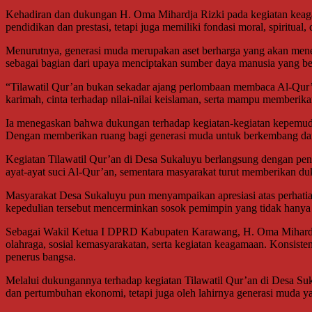
Kehadiran dan dukungan H. Oma Mihardja Rizki pada kegiatan keaga
pendidikan dan prestasi, tetapi juga memiliki fondasi moral, spiritual,
Menurutnya, generasi muda merupakan aset berharga yang akan menent
sebagai bagian dari upaya menciptakan sumber daya manusia yang berku
“Tilawatil Qur’an bukan sekadar ajang perlombaan membaca Al-Qur’an
karimah, cinta terhadap nilai-nilai keislaman, serta mampu memberika
Ia menegaskan bahwa dukungan terhadap kegiatan-kegiatan kepemuda
Dengan memberikan ruang bagi generasi muda untuk berkembang dan b
Kegiatan Tilawatil Qur’an di Desa Sukaluyu berlangsung dengan pe
ayat-ayat suci Al-Qur’an, sementara masyarakat turut memberikan du
Masyarakat Desa Sukaluyu pun menyampaikan apresiasi atas perhatia
kepedulian tersebut mencerminkan sosok pemimpin yang tidak hanya
Sebagai Wakil Ketua I DPRD Kabupaten Karawang, H. Oma Mihardja 
olahraga, sosial kemasyarakatan, serta kegiatan keagamaan. Konsiste
penerus bangsa.
Melalui dukungannya terhadap kegiatan Tilawatil Qur’an di Desa S
dan pertumbuhan ekonomi, tetapi juga oleh lahirnya generasi muda ya