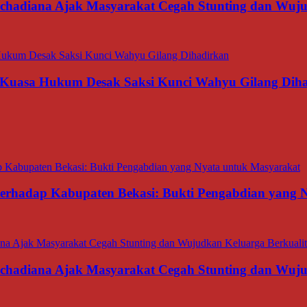
rachadiana Ajak Masyarakat Cegah Stunting dan Wuj
 Kuasa Hukum Desak Saksi Kunci Wahyu Gilang Dih
 terhadap Kabupaten Bekasi: Bukti Pengabdian yang
rachadiana Ajak Masyarakat Cegah Stunting dan Wuj