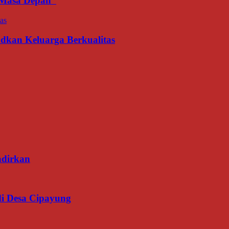
an Masa Depan
udkan Keluarga Berkualitas
adirkan
di Desa Cipayung