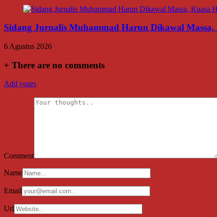
Sidang Jurnalis Muhammad Harun Dikawal Massa,
6 Agustus 2026
+
There are no comments
Add yours
Comment
Name
Email
Url