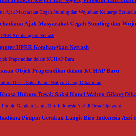
dai Jebakan Kerja Luar Negeri, Poltekim Jadi Jal
rachadiana Ajak Masyarakat Cegah Stunting dan Wuj
omputer UPER Kembangkan Netrash
luasan Objek Praperadilan dalam KUHAP Baru
 Kuasa Hukum Desak Saksi Kunci Wahyu Gilang Dih
hadiana Pimpin Gerakan Langit Biru Indonesia Asri 