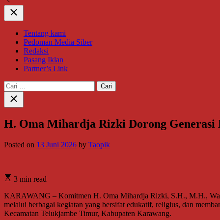
Close
Tentang kami
Pedoman Media Siber
Redaksi
Pasang Iklan
Partner’s Link
Cari
untuk:
Close
search
H. Oma Mihardja Rizki Dorong Generasi 
Posted on
13 Juni 2026
by
Taopik
3 min read
KARAWANG – Komitmen H. Oma Mihardja Rizki, S.H., M.H., Wakil
melalui berbagai kegiatan yang bersifat edukatif, religius, dan memb
Kecamatan Telukjambe Timur, Kabupaten Karawang.