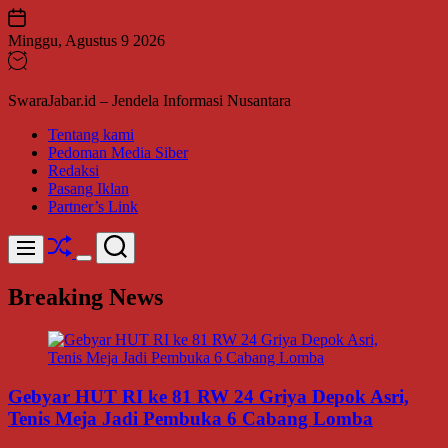
Skip
to
Minggu, Agustus 9 2026
content
SwaraJabar.id – Jendela Informasi Nusantara
Tentang kami
Pedoman Media Siber
Redaksi
Pasang Iklan
Partner’s Link
Shuffle
Search
Menu
Switch
color
Breaking News
mode
Gebyar HUT RI ke 81 RW 24 Griya Depok Asri,
Tenis Meja Jadi Pembuka 6 Cabang Lomba