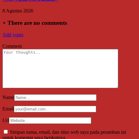
8 Agustus 2026
+
There are no comments
Add yours
Comment
Name
Email
Url
Simpan nama, email, dan situs web saya pada peramban ini
untuk komentar saya berikutnya.