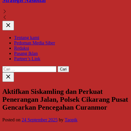
Strategis Nasional
Close
Tentang kami
Pedoman Media Siber
Redaksi
Pasang Iklan
Partner’s Link
Cari
untuk:
Close
search
Aktifkan Siskamling dan Perkuat
Penerangan Jalan, Polsek Cikarang Pusat
Gencarkan Pencegahan Curanmor
Posted on
24 September 2025
by
Taopik