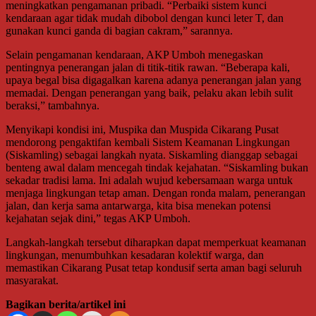
meningkatkan pengamanan pribadi. “Perbaiki sistem kunci
kendaraan agar tidak mudah dibobol dengan kunci leter T, dan
gunakan kunci ganda di bagian cakram,” sarannya.
Selain pengamanan kendaraan, AKP Umboh menegaskan
pentingnya penerangan jalan di titik-titik rawan. “Beberapa kali,
upaya begal bisa digagalkan karena adanya penerangan jalan yang
memadai. Dengan penerangan yang baik, pelaku akan lebih sulit
beraksi,” tambahnya.
Menyikapi kondisi ini, Muspika dan Muspida Cikarang Pusat
mendorong pengaktifan kembali Sistem Keamanan Lingkungan
(Siskamling) sebagai langkah nyata. Siskamling dianggap sebagai
benteng awal dalam mencegah tindak kejahatan. “Siskamling bukan
sekadar tradisi lama. Ini adalah wujud kebersamaan warga untuk
menjaga lingkungan tetap aman. Dengan ronda malam, penerangan
jalan, dan kerja sama antarwarga, kita bisa menekan potensi
kejahatan sejak dini,” tegas AKP Umboh.
Langkah-langkah tersebut diharapkan dapat memperkuat keamanan
lingkungan, menumbuhkan kesadaran kolektif warga, dan
memastikan Cikarang Pusat tetap kondusif serta aman bagi seluruh
masyarakat.
Bagikan berita/artikel ini