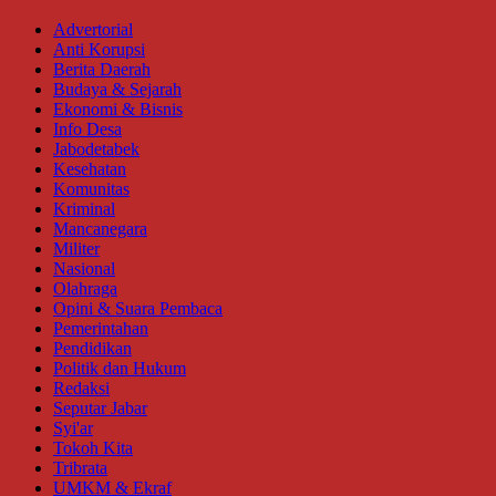
Advertorial
Anti Korupsi
Berita Daerah
Budaya & Sejarah
Ekonomi & Bisnis
Info Desa
Jabodetabek
Kesehatan
Komunitas
Kriminal
Mancanegara
Militer
Nasional
Olahraga
Opini & Suara Pembaca
Pemerintahan
Pendidikan
Politik dan Hukum
Redaksi
Seputar Jabar
Syi'ar
Tokoh Kita
Tribrata
UMKM & Ekraf