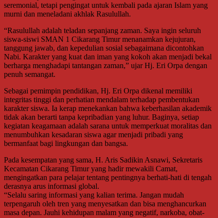
seremonial, tetapi pengingat untuk kembali pada ajaran Islam yang
murni dan meneladani akhlak Rasulullah.
“Rasulullah adalah teladan sepanjang zaman. Saya ingin seluruh
siswa-siswi SMAN 1 Cikarang Timur menanamkan kejujuran,
tanggung jawab, dan kepedulian sosial sebagaimana dicontohkan
Nabi. Karakter yang kuat dan iman yang kokoh akan menjadi bekal
berharga menghadapi tantangan zaman,” ujar Hj. Eri Orpa dengan
penuh semangat.
Sebagai pemimpin pendidikan, Hj. Eri Orpa dikenal memiliki
integritas tinggi dan perhatian mendalam terhadap pembentukan
karakter siswa. Ia kerap menekankan bahwa keberhasilan akademik
tidak akan berarti tanpa kepribadian yang luhur. Baginya, setiap
kegiatan keagamaan adalah sarana untuk memperkuat moralitas dan
menumbuhkan kesadaran siswa agar menjadi pribadi yang
bermanfaat bagi lingkungan dan bangsa.
Pada kesempatan yang sama, H. Aris Sadikin Asnawi, Sekretaris
Kecamatan Cikarang Timur yang hadir mewakili Camat,
mengingatkan para pelajar tentang pentingnya berhati-hati di tengah
derasnya arus informasi global.
“Selalu saring informasi yang kalian terima. Jangan mudah
terpengaruh oleh tren yang menyesatkan dan bisa menghancurkan
masa depan. Jauhi kehidupan malam yang negatif, narkoba, obat-