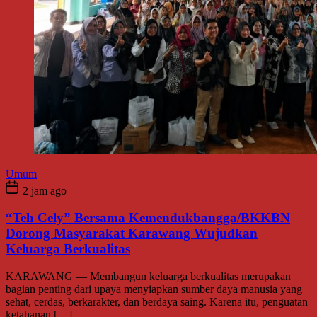
Umum
2 jam ago
“Teh Cely” Bersama Kemendukbangga/BKKBN
Dorong Masyarakat Karawang Wujudkan
Keluarga Berkualitas
KARAWANG — Membangun keluarga berkualitas merupakan
bagian penting dari upaya menyiapkan sumber daya manusia yang
sehat, cerdas, berkarakter, dan berdaya saing. Karena itu, penguatan
ketahanan […]