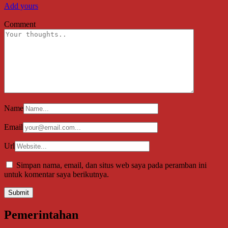
Add yours
Comment
Name
Email
Url
Simpan nama, email, dan situs web saya pada peramban ini
untuk komentar saya berikutnya.
Pemerintahan