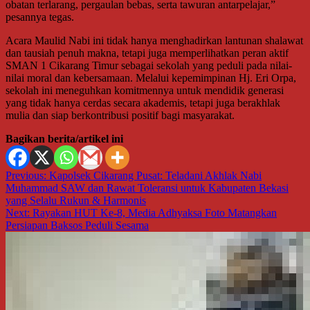
obatan terlarang, pergaulan bebas, serta tawuran antarpelajar,”
pesannya tegas.
Acara Maulid Nabi ini tidak hanya menghadirkan lantunan shalawat
dan tausiah penuh makna, tetapi juga memperlihatkan peran aktif
SMAN 1 Cikarang Timur sebagai sekolah yang peduli pada nilai-
nilai moral dan kebersamaan. Melalui kepemimpinan Hj. Eri Orpa,
sekolah ini meneguhkan komitmennya untuk mendidik generasi
yang tidak hanya cerdas secara akademis, tetapi juga berakhlak
mulia dan siap berkontribusi positif bagi masyarakat.
Bagikan berita/artikel ini
Navigasi
Previous:
Kapolsek Cikarang Pusat: Teladani Akhlak Nabi
Muhammad SAW dan Rawat Toleransi untuk Kabupaten Bekasi
pos
yang Selalu Rukun & Harmonis
Next:
Rayakan HUT Ke-8, Media Adhyaksa Foto Matangkan
Persiapan Baksos Peduli Sesama