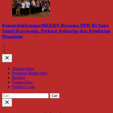
ersama DPR RI Sapa
Olahraga Bersama Sespimma
Keluarga dan Kesehatan
Bangun Kebugaran dan Solid
Close
Tentang kami
Pedoman Media Siber
Redaksi
Pasang Iklan
Partner’s Link
Cari
untuk:
Close
search