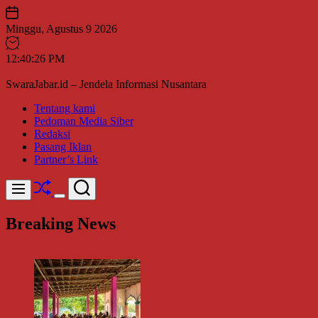
Skip
to
Minggu, Agustus 9 2026
content
12
:
40
:
28
PM
SwaraJabar.id – Jendela Informasi Nusantara
Tentang kami
Pedoman Media Siber
Redaksi
Pasang Iklan
Partner’s Link
Shuffle
Search
Menu
Switch
color
Breaking News
mode