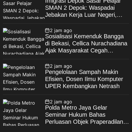
Imigrasi Depok Sasar Pelajar
SMAN 2 Depok: Waspadai
Jebakan Kerja Luar Negeri,
Poltekim Jadi Jalan Masa
Depan
2 jam ago
Sosialisasi Kemenduk Bangga
di Bekasi, Cellica Nurachadiana
Ajak Masyarakat Cegah
Stunting dan Wujudkan
Keluarga Berkualitas
2 jam ago
Pengelolaan Sampah Makin
Efisien, Dosen Ilmu Komputer
UPER Kembangkan Netrash
2 jam ago
Polda Metro Jaya Gelar
Seminar Hukum Bahas
Perluasan Objek Praperadilan
dalam KUHAP Baru