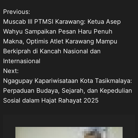
Previous:
N
Muscab III PTMSI Karawang: Ketua Asep
a
Wahyu Sampaikan Pesan Haru Penuh
Makna, Optimis Atlet Karawang Mampu
v
Berkiprah di Kancah Nasional dan
i
Internasional
Next:
g
Ngagupay Kapariwisataan Kota Tasikmalaya:
a
Perpaduan Budaya, Sejarah, dan Kepedulian
Sosial dalam Hajat Rahayat 2025
s
i
p