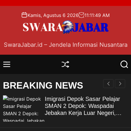
S
k
Kamis, Agustus 6 2026
11
:
11
:
51
AM
i
p
t
o
SwaraJabar.id – Jendela Informasi Nusantara
c
o
n
M
S
S
t
e
h
e
e
n
u
a
BREAKING NEWS
n
u
f
r
f
c
t
l
h
Imigrasi Depok Sasar Pelajar
e
SMAN 2 Depok: Waspadai
Jebakan Kerja Luar Negeri,
Poltekim Jadi Jalan Masa
Depan