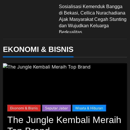
Sosialisasi Kemenduk Bangga
di Bekasi, Cellica Nurachadiana
Ajak Masyarakat Cegah Stunting
dan Wujudkan Keluarga
Berkualitas
6 Agustus 2026
EKONOMI & BISNIS
Advertorial
Nasional
Pendidikan
Pengelolaan Sampah Makin
Efisien, Dosen Ilmu Komputer
UPER Kembangkan Netrash
6 Agustus 2026
Nasional
Politik Dan Hukum
Tribrata
Ekonomi & Bisnis
Seputar Jabar
Wisata & Hiburan
Polda Metro Jaya Gelar Seminar
Hukum Bahas Perluasan Objek
The Jungle Kembali Meraih
Praperadilan dalam KUHAP
Baru