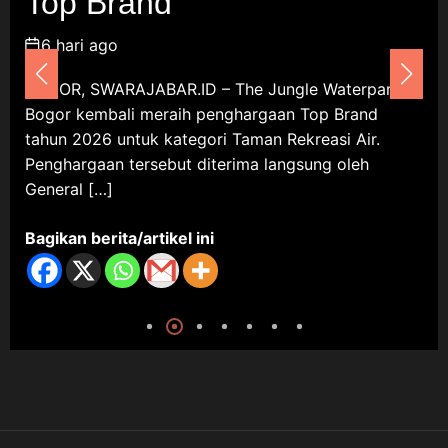
Top Brand
6 Agustus 2026
6 hari ago
Umum
BOGOR, SWARAJABAR.ID – The Jungle Waterpark
D
Bogor kembali meraih penghargaan Top Brand
P
Darsum Apresiasi Kepedulian
tahun 2026 untuk kategori Taman Rekreasi Air.
K
Cellica Nurachadiana terhadap
Penghargaan tersebut diterima langsung oleh
G
Kabupaten Bekasi: Bukti
Pengabdian yang Nyata untuk
General […]
k
Masyarakat
Bagikan berita/artikel ini
B
6 Agustus 2026