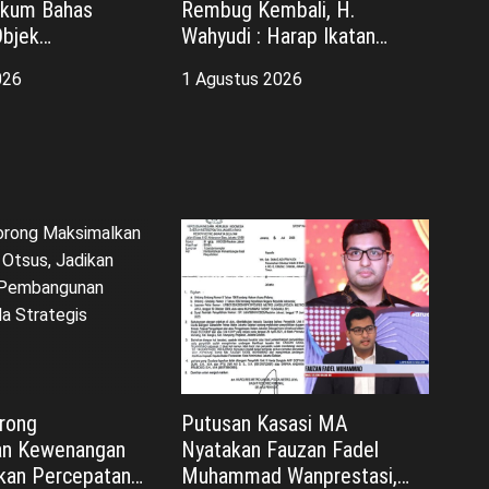
ukum Bahas
Rembug Kembali, H.
Objek
Wahyudi : Harap Ikatan
an dalam KUHAP
Persaudaraan Tetap Kokoh
026
1 Agustus 2026
orong
Putusan Kasasi MA
an Kewenangan
Nyatakan Fauzan Fadel
ikan Percepatan
Muhammad Wanprestasi,