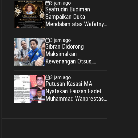
Polri–Muhammadiyah
3 jam ago
Syafrudin Budiman
Sampaikan Duka
Mendalam atas Wafatnya
H. Moh. Sholeh,
Pengacara Inisiator “No
3 jam ago
Viral No Justice”
Gibran Didorong
Maksimalkan
Kewenangan Otsus,
Jadikan Percepatan
Pembangunan Papua
3 jam ago
Agenda Strategis
Putusan Kasasi MA
Nasional
Nyatakan Fauzan Fadel
Muhammad Wanprestasi,
Kewajiban Rp2,085 Miliar
Disorot