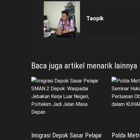
a
Taopik
s
i
p
Baca juga artikel menarik lainnya
o
s
Imigrasi Depok Sasar Pelajar
Polda Metr