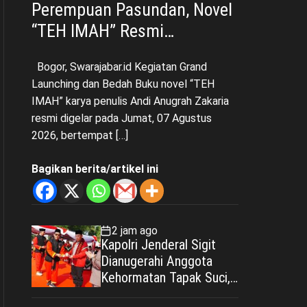
Perempuan Pasundan, Novel
“TEH IMAH” Resmi
Diluncurkan dan Diharapkan
Bogor, Swarajabar.id Kegiatan Grand
Tembus Layar Lebar
Launching dan Bedah Buku novel “TEH
IMAH” karya penulis Andi Anugrah Zakaria
resmi digelar pada Jumat, 07 Agustus
2026, bertempat […]
Bagikan berita/artikel ini
2 jam ago
Kapolri Jenderal Sigit
Dianugerahi Anggota
Kehormatan Tapak Suci,
Kian Eratkan Ikatan