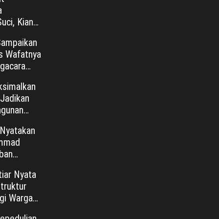
a
uci, Kian
–
Sampaikan
s Wafatnya
ngacara
o Justice”
ksimalkan
Jadikan
ngunan
egis
 Nyatakan
ammad
iban
rot
iar Nyata
truktur
gi Warga
Kepedulian