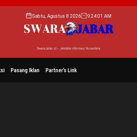
Sabtu, Agustus 8 2026
9
:
24
:
02
AM
SwaraJabar.id – Jendela Informasi Nusantara
si
Pasang Iklan
Partner’s Link