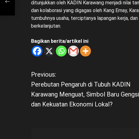
ditunjukkan oleh KADIN Karawang menjadi nilai tam
omi
dan kolaborasi yang digagas oleh Kang Emay, Kar
tumbuhnya usaha, terciptanya lapangan kerja, da
berkelanjutan.
Bagikan berita/artikel ini
Previous:
N
Perebutan Pengaruh di Tubuh KADIN
a
Karawang Menguat, Simbol Baru Gengsi
dan Kekuatan Ekonomi Lokal?
v
i
g