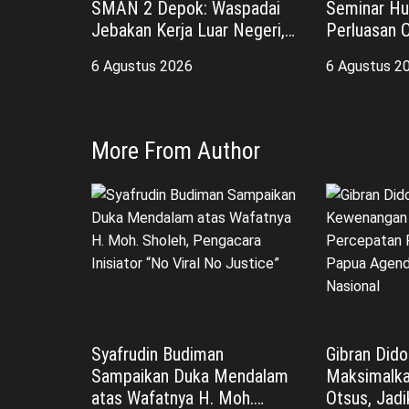
SMAN 2 Depok: Waspadai
Seminar H
Jebakan Kerja Luar Negeri,
Perluasan 
Poltekim Jadi Jalan Masa
Praperadil
6 Agustus 2026
6 Agustus 2
Depan
Baru
More From Author
Syafrudin Budiman
Gibran Did
Sampaikan Duka Mendalam
Maksimalk
atas Wafatnya H. Moh.
Otsus, Jad