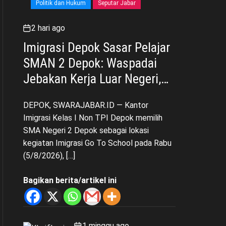
Politik dan Hukum
Seputar Jabar
2 hari ago
Imigrasi Depok Sasar Pelajar
SMAN 2 Depok: Waspadai
Jebakan Kerja Luar Negeri,
Poltekim Jadi Jalan Masa
DEPOK, SWARAJABAR.ID — Kantor
Depan
Imigrasi Kelas I Non TPI Depok memilih
SMA Negeri 2 Depok sebagai lokasi
kegiatan Imigrasi Go To School pada Rabu
(5/8/2026), […]
Bagikan berita/artikel ini
1 minggu ago