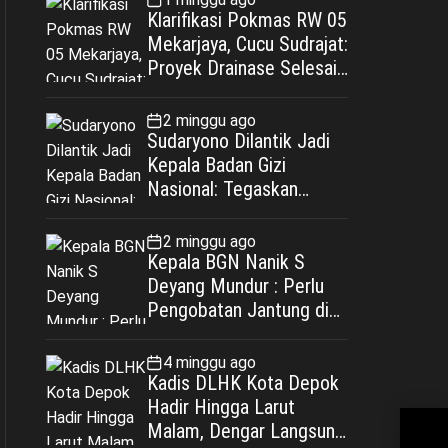
Klarifikasi Pokmas RW 05
Mekarjaya, Cucu Sudrajat:
Proyek Drainase Selesai
Sesuai Spesifikasi
2 minggu ago
Sudaryono Dilantik Jadi
Kepala Badan Gizi
Nasional: Tegaskan
Bebas Konflik
Kepentingan
2 minggu ago
Kepala BGN Nanik S
Deyang Mundur : Perlu
Pengobatan Jantung di
Luar Negeri
4 minggu ago
Kadis DLHK Kota Depok
Hadir Hingga Larut
“Pe
Malam, Dengar Langsung
Mud