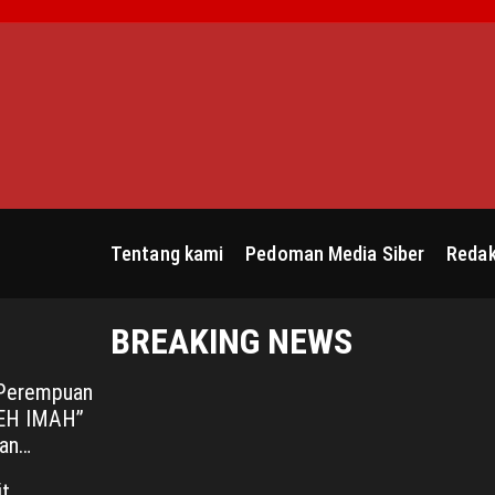
S
k
i
p
t
o
c
o
n
Tentang kami
Pedoman Media Siber
Redak
t
e
n
BREAKING NEWS
t
 Perempuan
TEH IMAH”
an
Layar
it