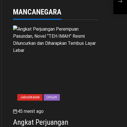
Polemik Retribusi
Jadi
Sampah di Mekarjaya
MANCANEGARA
Jabodetabek
Umum
45 menit ago
Angkat Perjuangan