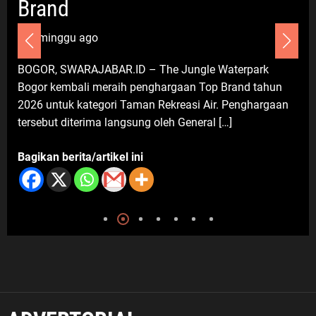
Ekonomi da
H. Zuli Zulkipli Soroti Dugaan
2 minggu ago
Pencatutan Nama BAZNAS di
Cikarang Timur, Desak Oknum
DEPOK, SWARAJABAR
Diungkap demi Efek Jera
R.ID – The Jungle Waterpark
Perumahan Griya Depo
7 Agustus 2026
aih penghargaan Top Brand tahun
Kecamatan Sukmajaya
ri Taman Rekreasi Air. Penghargaan
Gridea pada Sabtu (2
langsung oleh General […]
kuliner ini […]
kel ini
Bagikan berita/artikel