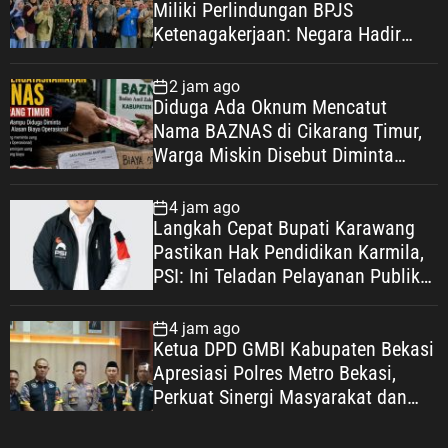
Miliki Perlindungan BPJS
Ketenagakerjaan: Negara Hadir
Lindungi Pekerja, Wujudkan
Kesejahteraan
2 jam ago
Diduga Ada Oknum Mencatut
Nama BAZNAS di Cikarang Timur,
Warga Miskin Disebut Diminta
Uang dengan Dalih Biaya
Operasional
4 jam ago
Langkah Cepat Bupati Karawang
Pastikan Hak Pendidikan Karmila,
PSI: Ini Teladan Pelayanan Publik
yang Humanis
4 jam ago
Ketua DPD GMBI Kabupaten Bekasi
Apresiasi Polres Metro Bekasi,
Perkuat Sinergi Masyarakat dan
Kepolisian Demi Kamtibmas yang
Kondusif