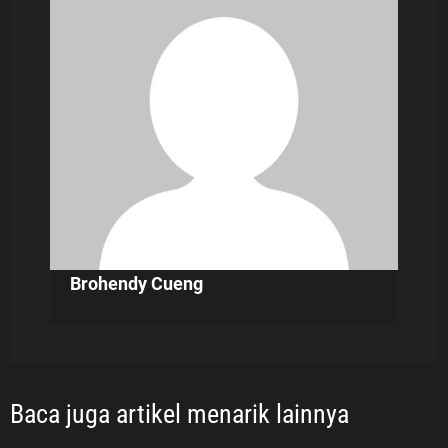
i
p
o
s
Brohendy Cueng
Baca juga artikel menarik lainnya