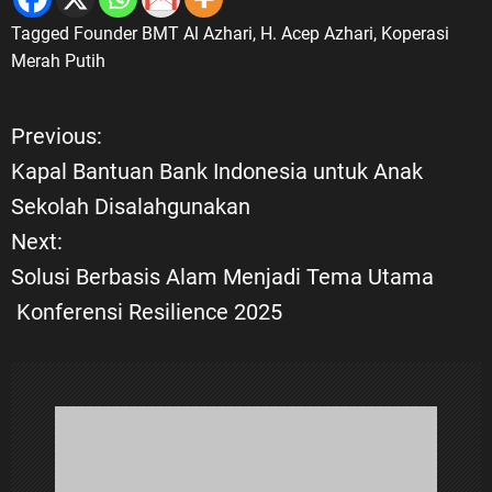
Tagged
Founder BMT Al Azhari
,
H. Acep Azhari
,
Koperasi
Merah Putih
Previous:
N
Kapal Bantuan Bank Indonesia untuk Anak
a
Sekolah Disalahgunakan
Next:
v
Solusi Berbasis Alam Menjadi Tema Utama
i
Konferensi Resilience 2025
g
a
s