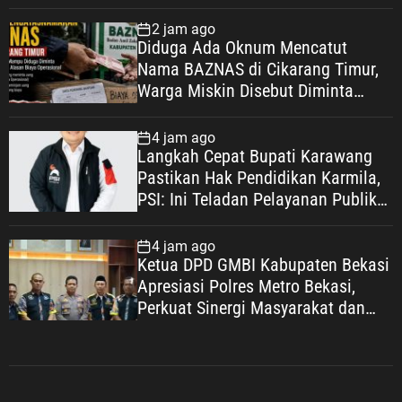
Lindungi Pekerja, Wujudkan
Kesejahteraan
2 jam ago
Diduga Ada Oknum Mencatut
Nama BAZNAS di Cikarang Timur,
Warga Miskin Disebut Diminta
Uang dengan Dalih Biaya
Operasional
4 jam ago
Langkah Cepat Bupati Karawang
Pastikan Hak Pendidikan Karmila,
PSI: Ini Teladan Pelayanan Publik
yang Humanis
4 jam ago
Ketua DPD GMBI Kabupaten Bekasi
Apresiasi Polres Metro Bekasi,
Perkuat Sinergi Masyarakat dan
Kepolisian Demi Kamtibmas yang
Kondusif