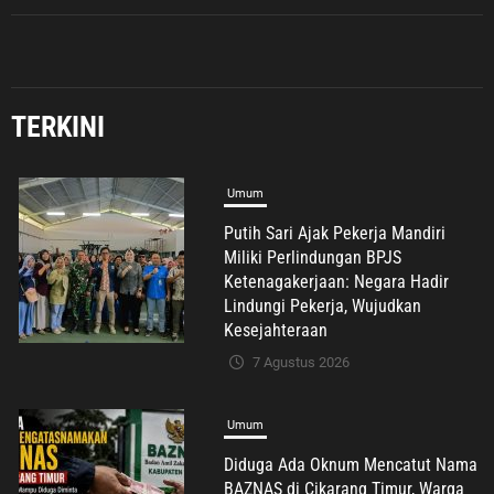
Umum
TERKINI
Putih Sari Ajak Pekerja Mandiri
Miliki Perlindungan BPJS
Ketenagakerjaan: Negara Hadir
Lindungi Pekerja, Wujudkan
Kesejahteraan
7 Agustus 2026
Umum
Diduga Ada Oknum Mencatut Nama
BAZNAS di Cikarang Timur, Warga
Miskin Disebut Diminta Uang
dengan Dalih Biaya Operasional
7 Agustus 2026