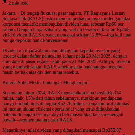
2 min read
Jakarta – Di tengah fluktuasi pasar saham, PT Ramayana Lestari
Sentosa Tbk (RALS) justru mencuri perhatian investor dengan aksi
korporasi menarik: membagikan dividen tunai sebesar Rp60 per
saham. Dengan harga saham yang saat ini berada di kisaran Rp468,
yield dividen RALS tercatat mencapai sekitar 12,8%—tiga kali lipat
bunga deposito bank konvensional.
Dividen ini dijadwalkan akan dibagikan kepada investor yang
tercatat dalam daftar pemegang saham pada 23 Mei 2025, dengan
cum date di pasar reguler jatuh pada 21 Mei 2025. Artinya, investor
yang membeli saham RALS sebelum atau pada tanggal tersebut
masih berhak atas dividen tunai tersebut.
Kinerja Solid Meski Tantangan Menghampiri
Sepanjang tahun 2024, RALS mencatatkan laba bersih Rp314
miliar, naik 4,5% dari tahun sebelumnya, meskipun pendapatan
hanya tumbuh tipis di angka Rp2,76 triliun. Lonjakan profitabilitas
ini menunjukkan efisiensi operasional yang terus ditingkatkan,
bahkan di tengah lesunya daya beli masyarakat kelas menengah-
bawah—segmen utama pasar RALS.
Menariknya, nilai dividen yang dibagikan mencapai Rp355,87