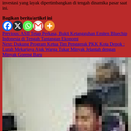
investasi yang layak dipertimbangkan di tengah dinamika pasar saat
ini.
Bagikan berita/artikel ini
Navigasi
Previous:
ASII Tetap Perkasa, Bukti Ketangguhan Emiten Bluechip
Indonesia di Tengah Tantangan Ekonomi
pos
Next:
Dukung Program Ketua Tim Penggerak PKK Kota Depok :
Lurah Mekarjaya Ajak Warga Tukar Minyak Jelantah dengan
Minyak Goreng Baru