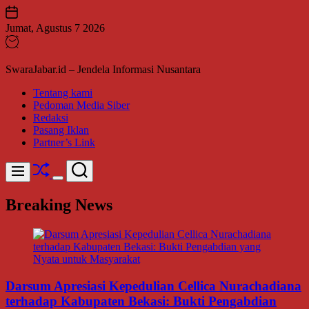
Skip
to
Jumat, Agustus 7 2026
content
SwaraJabar.id – Jendela Informasi Nusantara
Tentang kami
Pedoman Media Siber
Redaksi
Pasang Iklan
Partner’s Link
Shuffle
Search
Menu
Switch
color
Breaking News
mode
Darsum Apresiasi Kepedulian Cellica Nurachadiana
terhadap Kabupaten Bekasi: Bukti Pengabdian