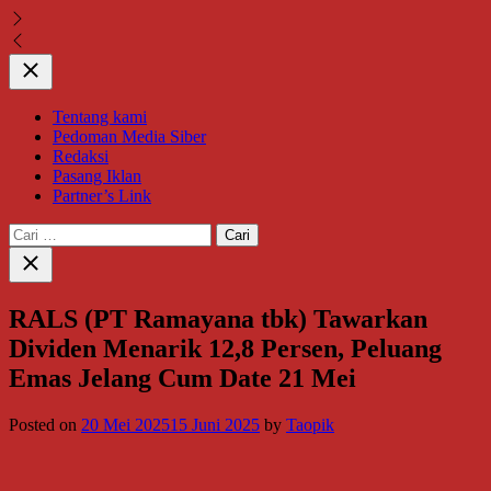
Close
Tentang kami
Pedoman Media Siber
Redaksi
Pasang Iklan
Partner’s Link
Cari
untuk:
Close
search
RALS (PT Ramayana tbk) Tawarkan
Dividen Menarik 12,8 Persen, Peluang
Emas Jelang Cum Date 21 Mei
Posted on
20 Mei 2025
15 Juni 2025
by
Taopik