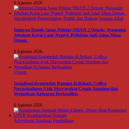
6 Agustus 2026
Jabodetabek
Pemerintahan
Politik dan Hukum
Seputar Jabar
Imigrasi Depok Sasar Pelajar SMAN 2 Depok: Waspadai
Jebakan Kerja Luar Negeri, Poltekim Jadi Jalan Masa
Depan
6 Agustus 2026
Umum
Sosialisasi Kemenduk Bangga di Bekasi, Cellica
Nurachadiana Ajak Masyarakat Cegah Stunting dan
Wujudkan Keluarga Berkualitas
6 Agustus 2026
Advertorial
Nasional
Pendidikan