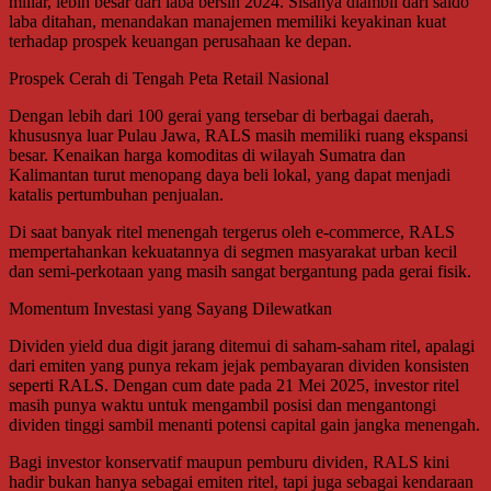
miliar, lebih besar dari laba bersih 2024. Sisanya diambil dari saldo
laba ditahan, menandakan manajemen memiliki keyakinan kuat
terhadap prospek keuangan perusahaan ke depan.
Prospek Cerah di Tengah Peta Retail Nasional
Dengan lebih dari 100 gerai yang tersebar di berbagai daerah,
khususnya luar Pulau Jawa, RALS masih memiliki ruang ekspansi
besar. Kenaikan harga komoditas di wilayah Sumatra dan
Kalimantan turut menopang daya beli lokal, yang dapat menjadi
katalis pertumbuhan penjualan.
Di saat banyak ritel menengah tergerus oleh e-commerce, RALS
mempertahankan kekuatannya di segmen masyarakat urban kecil
dan semi-perkotaan yang masih sangat bergantung pada gerai fisik.
Momentum Investasi yang Sayang Dilewatkan
Dividen yield dua digit jarang ditemui di saham-saham ritel, apalagi
dari emiten yang punya rekam jejak pembayaran dividen konsisten
seperti RALS. Dengan cum date pada 21 Mei 2025, investor ritel
masih punya waktu untuk mengambil posisi dan mengantongi
dividen tinggi sambil menanti potensi capital gain jangka menengah.
Bagi investor konservatif maupun pemburu dividen, RALS kini
hadir bukan hanya sebagai emiten ritel, tapi juga sebagai kendaraan