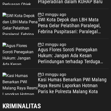
Praperadilan dalam KUHAP Baru
2 minggu ago
SWI Kota Depok dan LBH Mata
Pena Gelar Pelatihan Paralegal,
Febrina Puspitasari: Paralegal
Garda Terdepan Perluas Akses
Keadilan Warga Depok
2 minggu ago
Agus Flores Soroti Penegakan
Hukum: Jangan Ada Kesan
Perlindungan terhadap Terduga
Korupsi, Kepercayaan Publik
Dipertaruhkan
3 minggu ago
Kasi Humas Benarkan PWI Malang
Raya Resmi Laporkan Hotman
Paris ke Polresta Malang Kota
KRIMINALITAS