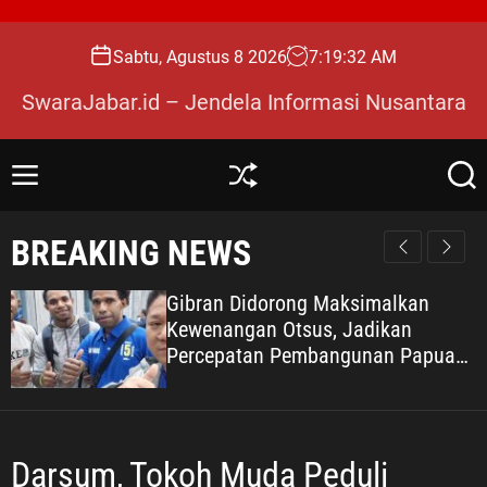
S
k
Sabtu, Agustus 8 2026
7
:
19
:
33
AM
i
p
SwaraJabar.id – Jendela Informasi Nusantara
t
o
c
M
S
S
o
e
h
e
n
u
a
n
BREAKING NEWS
u
ff
r
t
l
c
e
e
h
Gibran Didorong Maksimalkan
n
Kewenangan Otsus, Jadikan
t
Percepatan Pembangunan Papua
Agenda Strategis Nasional
Darsum, Tokoh Muda Peduli