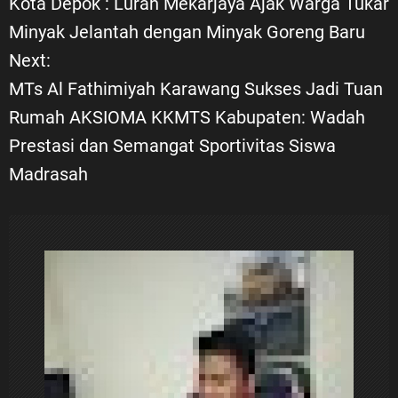
Kota Depok : Lurah Mekarjaya Ajak Warga Tukar
Minyak Jelantah dengan Minyak Goreng Baru
v
Next:
i
MTs Al Fathimiyah Karawang Sukses Jadi Tuan
Rumah AKSIOMA KKMTS Kabupaten: Wadah
g
Prestasi dan Semangat Sportivitas Siswa
a
Madrasah
s
i
p
o
s