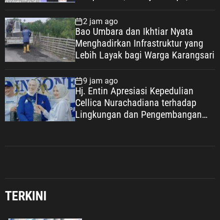
Miliar Disorot
2 jam ago
Bao Umbara dan Ikhtiar Nyata
Menghadirkan Infrastruktur yang
Lebih Layak bagi Warga Karangsari
9 jam ago
Hj. Entin Apresiasi Kepedulian
Cellica Nurachadiana terhadap
Lingkungan dan Pengembangan
Wisata Desa Cipayung
Umum
Gibran Didorong Maksimalkan
Kewenangan Otsus, Jadikan
TERKINI
Percepatan Pembangunan Papua
Agenda Strategis Nasional