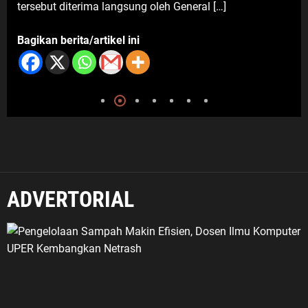
a langsung oleh General […]
kuliner ini […]
tikel ini
Bagikan berita/artik
ADVERTORIAL