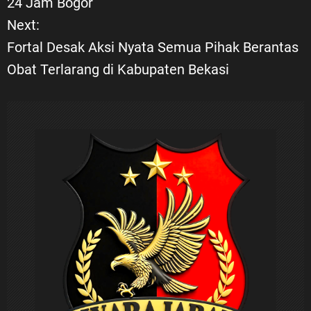
24 Jam Bogor
v
Next:
i
Fortal Desak Aksi Nyata Semua Pihak Berantas
Obat Terlarang di Kabupaten Bekasi
g
a
s
i
p
o
s