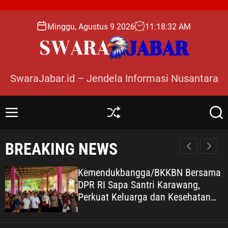
S
k
Minggu, Agustus 9 2026
11
:
18
:
33
AM
i
p
t
o
SwaraJabar.id – Jendela Informasi Nusantara
c
o
n
M
S
S
t
e
h
e
e
n
u
a
BREAKING NEWS
n
u
ff
r
l
c
t
e
h
Kemendukbangga/BKKBN Bersama
DPR RI Sapa Santri Karawang,
Perkuat Keluarga dan Kesehatan
Pesantren