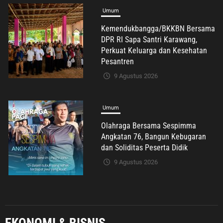
9 Agustus 2026
Umum
Olahraga Bersama Sespimma
Angkatan 76, Bangun Kebugaran
dan Soliditas Peserta Didik
9 Agustus 2026
Umum
Freddy Y Patty, S.H. Resmi Raih
Gelar Magister Hukum, Angkat
Persoalan Penyalahgunaan
Keadaan dalam Peralihan Hak Atas
Tanah
9 Agustus 2026