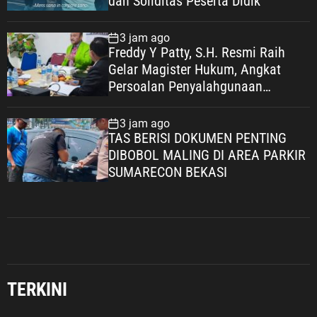
dan Soliditas Peserta Didik
3 jam ago
Freddy Y Patty, S.H. Resmi Raih
Gelar Magister Hukum, Angkat
Persoalan Penyalahgunaan
Keadaan dalam Peralihan Hak Atas
Tanah
3 jam ago
TAS BERISI DOKUMEN PENTING
DIBOBOL MALING DI AREA PARKIR
SUMARECON BEKASI
Umum
Kemendukbangga/BKKBN Bersama
DPR RI Sapa Santri Karawang,
TERKINI
Perkuat Keluarga dan Kesehatan
Pesantren