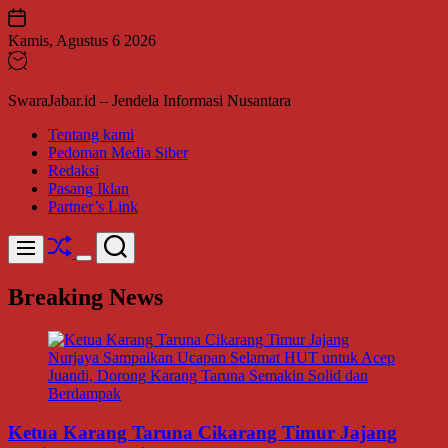
Skip
to
Kamis, Agustus 6 2026
content
SwaraJabar.id – Jendela Informasi Nusantara
Tentang kami
Pedoman Media Siber
Redaksi
Pasang Iklan
Partner’s Link
Shuffle
Search
Menu
Switch
color
Breaking News
mode
Ketua Karang Taruna Cikarang Timur Jajang