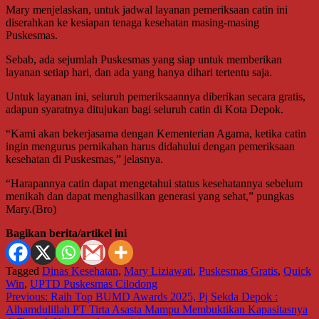
Mary menjelaskan, untuk jadwal layanan pemeriksaan catin ini
diserahkan ke kesiapan tenaga kesehatan masing-masing
Puskesmas.
Sebab, ada sejumlah Puskesmas yang siap untuk memberikan
layanan setiap hari, dan ada yang hanya dihari tertentu saja.
Untuk layanan ini, seluruh pemeriksaannya diberikan secara gratis,
adapun syaratnya ditujukan bagi seluruh catin di Kota Depok.
“Kami akan bekerjasama dengan Kementerian Agama, ketika catin
ingin mengurus pernikahan harus didahului dengan pemeriksaan
kesehatan di Puskesmas,” jelasnya.
“Harapannya catin dapat mengetahui status kesehatannya sebelum
menikah dan dapat menghasilkan generasi yang sehat,” pungkas
Mary.(Bro)
Bagikan berita/artikel ini
Tagged
Dinas Kesehatan
,
Mary Liziawati
,
Puskesmas Gratis
,
Quick
Win
,
UPTD Puskesmas Cilodong
Navigasi
Previous:
Raih Top BUMD Awards 2025, Pj Sekda Depok :
Alhamdulillah PT Tirta Asasta Mampu Membuktikan Kapasitasnya
pos