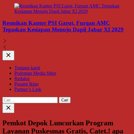
Resmikan Kantor PSI Garut, Furqan AMC
Tegaskan Kesiapan Menuju Dapil Jabar XI 2029
Close
Tentang kami
Pedoman Media Siber
Redaksi
Pasang Iklan
Partner’s Link
Cari
untuk:
Close
search
Pemkot Depok Luncurkan Program
Layanan Puskesmas Gratis, Catet.! apa