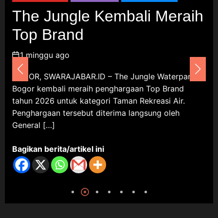
7 Agustus 2026
 Jungle Kembali Meraih
Asri
 Brand
Kulin
Umum
Sant
Hj. Entin Apresiasi Kepedulian
nggu ago
2 ming
Cellica Nurachadiana terhadap
Lingkungan dan Pengembangan
 SWARAJABAR.ID – The Jungle Waterpark
DEPOK, S
Wisata Desa Cipayung
kembali meraih penghargaan Top Brand
Perumahan
2026 untuk kategori Taman Rekreasi Air.
Kecamatan
8 Agustus 2026
rgaan tersebut diterima langsung oleh
Gridea pa
l […]
kuliner in
 berita/artikel ini
Bagikan be