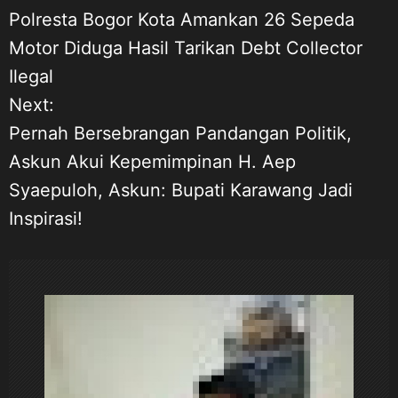
Polresta Bogor Kota Amankan 26 Sepeda
a
Motor Diduga Hasil Tarikan Debt Collector
Ilegal
v
Next:
i
Pernah Bersebrangan Pandangan Politik,
Askun Akui Kepemimpinan H. Aep
g
Syaepuloh, Askun: Bupati Karawang Jadi
a
Inspirasi!
s
i
p
o