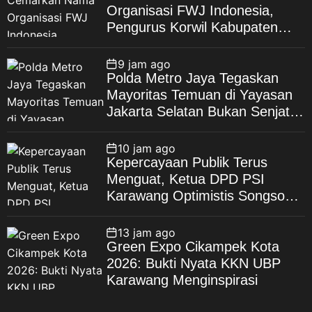
Organisasi FWJ Indonesia,
Pengurus Korwil Kabupaten
Bekasi Laporkan RSP alias Ros
ke Polisi
9 jam ago
Polda Metro Jaya Tegaskan
Mayoritas Temuan di Yayasan
Jakarta Selatan Bukan Senjata
Api, Proses Pendalaman Terus
Berjalan
10 jam ago
Kepercayaan Publik Terus
Menguat, Ketua DPD PSI
Karawang Optimistis Songsong
Pemilu 2029
13 jam ago
Green Expo Cikampek Kota
2026: Bukti Nyata KKN UBP
Karawang Menginspirasi