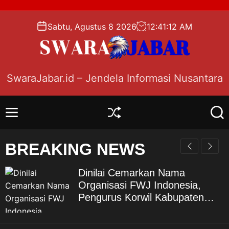
S
k
Sabtu, Agustus 8 2026
12
:
41
:
13
AM
i
p
t
o
SwaraJabar.id – Jendela Informasi Nusantara
c
o
n
M
S
S
t
e
h
e
e
n
u
a
BREAKING NEWS
n
u
f
r
f
c
t
l
h
Dinilai Cemarkan Nama
e
Organisasi FWJ Indonesia,
Pengurus Korwil Kabupaten
Bekasi Laporkan RSP alias Ros
ke Polisi