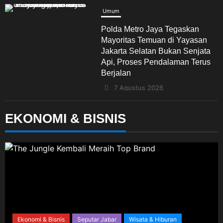
Mayoritas Temuan di Yayasan
Jakarta Selatan Bukan Senjata
Api, Proses Pendalaman Terus
Berjalan
7 Agustus 2026
Umum
Kepercayaan Publik Terus
Menguat, Ketua DPD PSI
EKONOMI & BISNIS
Karawang Optimistis Songsong
Pemilu 2029
7 Agustus 2026
Umum
Green Expo Cikampek Kota
Ekonomi & 
2026: Bukti Nyata KKN UBP
PKK 
Karawang Menginspirasi
 & Bisnis
Seputar Jabar
Wisata & Hiburan