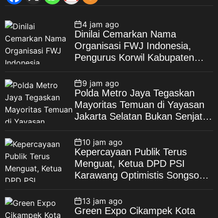
4 jam ago
Dinilai Cemarkan Nama
Organisasi FWJ Indonesia,
Pengurus Korwil Kabupaten
Bekasi Laporkan RSP alias Ros
ke Polisi
9 jam ago
Polda Metro Jaya Tegaskan
Mayoritas Temuan di Yayasan
Jakarta Selatan Bukan Senjata
Api, Proses Pendalaman Terus
Berjalan
10 jam ago
Kepercayaan Publik Terus
Menguat, Ketua DPD PSI
Karawang Optimistis Songsong
Pemilu 2029
13 jam ago
Green Expo Cikampek Kota