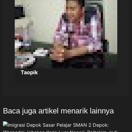
s
Taopik
Baca juga artikel menarik lainnya