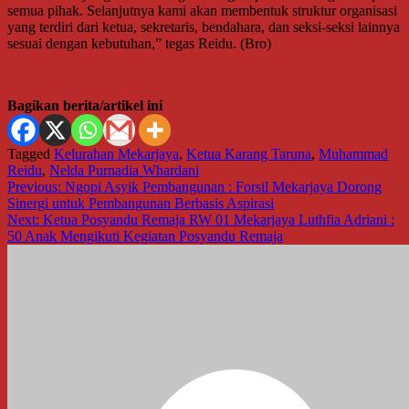
semua pihak. Selanjutnya kami akan membentuk struktur organisasi
yang terdiri dari ketua, sekretaris, bendahara, dan seksi-seksi lainnya
sesuai dengan kebutuhan,” tegas Reidu. (Bro)
Bagikan berita/artikel ini
Tagged
Kelurahan Mekarjaya
,
Ketua Karang Taruna
,
Muhammad
Reidu
,
Nelda Purnadia Whardani
Navigasi
Previous:
Ngopi Asyik Pembangunan : Forsil Mekarjaya Dorong
Sinergi untuk Pembangunan Berbasis Aspirasi
pos
Next:
Ketua Posyandu Remaja RW 01 Mekarjaya Luthfia Adriani :
50 Anak Mengikuti Kegiatan Posyandu Remaja