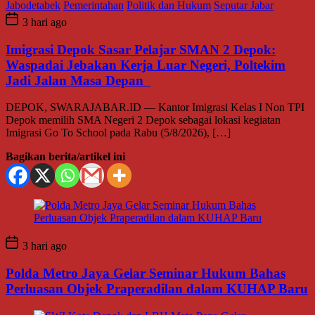
Jabodetabek
Pemerintahan
Politik dan Hukum
Seputar Jabar
3 hari ago
Imigrasi Depok Sasar Pelajar SMAN 2 Depok:
Waspadai Jebakan Kerja Luar Negeri, Poltekim
Jadi Jalan Masa Depan
DEPOK, SWARAJABAR.ID — Kantor Imigrasi Kelas I Non TPI
Depok memilih SMA Negeri 2 Depok sebagai lokasi kegiatan
Imigrasi Go To School pada Rabu (5/8/2026), […]
Bagikan berita/artikel ini
3 hari ago
Polda Metro Jaya Gelar Seminar Hukum Bahas
Perluasan Objek Praperadilan dalam KUHAP Baru