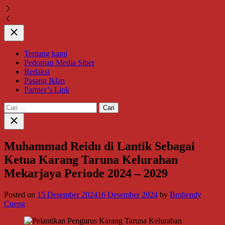
Close
Tentang kami
Pedoman Media Siber
Redaksi
Pasang Iklan
Partner’s Link
Cari
untuk:
Close
search
Muhammad Reidu di Lantik Sebagai
Ketua Karang Taruna Kelurahan
Mekarjaya Periode 2024 – 2029
Posted on
15 Desember 2024
16 Desember 2024
by
Brohendy
Cueng