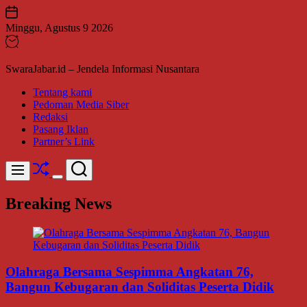
Skip
to
Minggu, Agustus 9 2026
content
SwaraJabar.id – Jendela Informasi Nusantara
Tentang kami
Pedoman Media Siber
Redaksi
Pasang Iklan
Partner’s Link
Shuffle
Search
Menu
Switch
color
Breaking News
mode
Olahraga Bersama Sespimma Angkatan 76,
Bangun Kebugaran dan Soliditas Peserta Didik