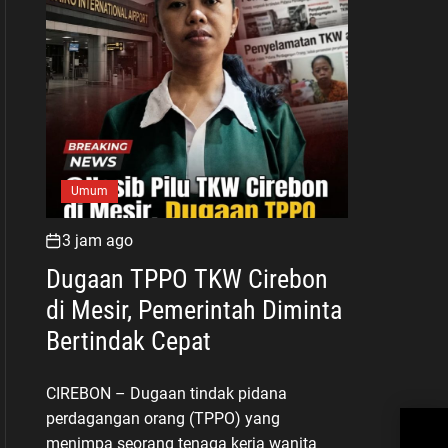
Umum
3 jam ago
Dugaan TPPO TKW Cirebon
di Mesir, Pemerintah Diminta
Bertindak Cepat
CIREBON – Dugaan tindak pidana
perdagangan orang (TPPO) yang
Ben
menimpa seorang tenaga kerja wanita