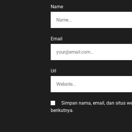
Name
Email
Url
Simpan nama, email, dan situs w
berikutnya.