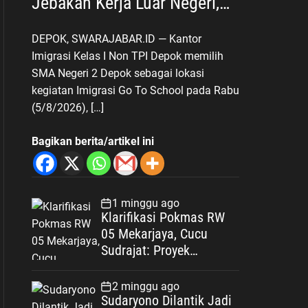
Jebakan Kerja Luar Negeri,
Poltekim Jadi Jalan Masa
DEPOK, SWARAJABAR.ID — Kantor
Depan
Imigrasi Kelas I Non TPI Depok memilih
SMA Negeri 2 Depok sebagai lokasi
kegiatan Imigrasi Go To School pada Rabu
(5/8/2026), […]
Bagikan berita/artikel ini
1 minggu ago
Klarifikasi Pokmas RW
05 Mekarjaya, Cucu
Sudrajat: Proyek
Drainase Selesai Sesuai
Spesifikasi
2 minggu ago
Sudaryono Dilantik Jadi