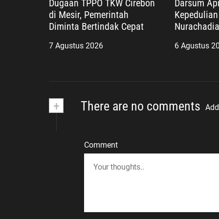
Dugaan TPPO TKW Cirebon
Darsum Apr
di Mesir, Pemerintah
Kepedulian 
Diminta Bertindak Cepat
Nurachadia
Kabupaten 
7 Agustus 2026
6 Agustus 2
Pengabdian
untuk Masy
+
There are no comments
Add
Comment