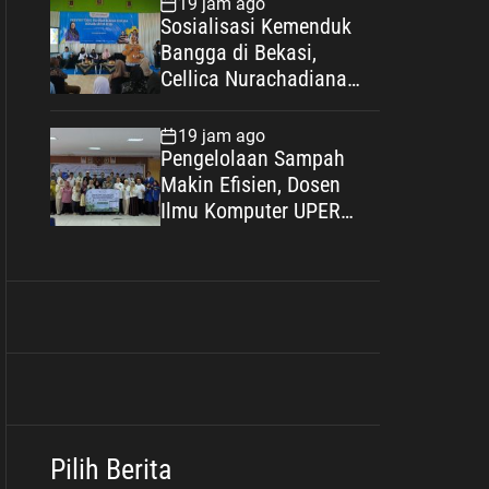
19 jam ago
Sosialisasi Kemenduk
Bangga di Bekasi,
Cellica Nurachadiana
Ajak Masyarakat Cegah
Stunting dan Wujudkan
19 jam ago
Keluarga Berkualitas
Pengelolaan Sampah
Makin Efisien, Dosen
Ilmu Komputer UPER
Kembangkan Netrash
Pilih Berita