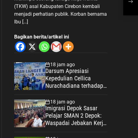
2024
(TKW) asal Kabupaten Cirebon kembali
menjadi perhatian publik. Korban bernama
Ibu […]
Bagikan berita/artikel ini
18 jam ago
Darsum Apresiasi
Kepedulian Cellica
Nurachadiana terhadap
Kabupaten Bekasi: Bukti
Pengabdian yang Nyata
18 jam ago
untuk Masyarakat
Imigrasi Depok Sasar
Pelajar SMAN 2 Depok:
Waspadai Jebakan Kerja
Luar Negeri, Poltekim
Jadi Jalan Masa Depan