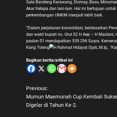
Sate Bandeng Karawang, Siomay, Baso, Minuman 
Akar Kelapa dan lain-lain. Hal ini bertujuan unt
perkembangan UMKM menjadi lebih baik.
“Dalam perjalanan konsolidasi, berdasarkan Pe
dan wakil bupati no. Urut 02 H Aep – H Maslani
paslon 01 mendapatkan 539.296 Suara. Kemenang
Kang Toleng
Bagikan berita/artikel ini
Previous:
N
Mumun Maemunah Cup Kembali Suks
a
Digelar di Tahun Ke-2.
v