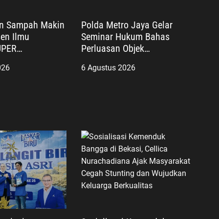
an Sampah Makin
Polda Metro Jaya Gelar
sen Ilmu
Seminar Hukum Bahas
UPER
Perluasan Objek
n Netrash
Praperadilan dalam KUHAP
026
6 Agustus 2026
Baru