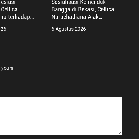
esiasi
Sosialisasi Kemenduk
Cellica
Bangga di Bekasi, Cellica
na terhadap
Nurachadiana Ajak
Bekasi: Bukti
Masyarakat Cegah Stunting
026
6 Agustus 2026
 yang Nyata
dan Wujudkan Keluarga
arakat
Berkualitas
 yours