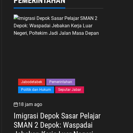
PEMERINTAHAN
Jabodetabek
Pemerintahan
Politik dan Hukum
Seputar Jabar
18 jam ago
Imigrasi Depok Sasar Pelajar
SMAN 2 Depok: Waspadai