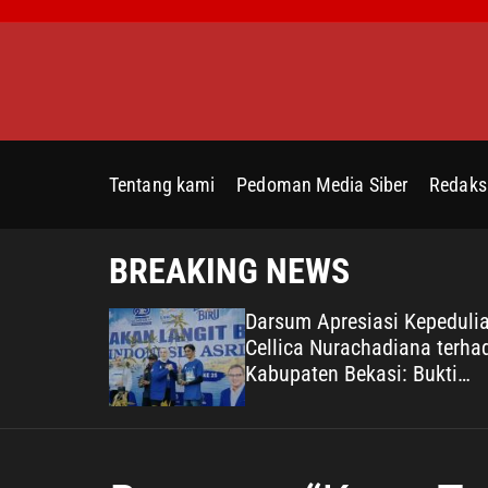
S
k
i
p
t
o
c
Tentang kami
Pedoman Media Siber
Redaks
o
n
t
BREAKING NEWS
e
n
irebon di
Darsum Apresiasi Kepeduli
t
Diminta
Cellica Nurachadiana terha
Kabupaten Bekasi: Bukti
Pengabdian yang Nyata unt
Masyarakat