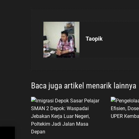
i
g
Taopik
a
s
i
Baca juga artikel menarik lainnya
p
o
s
i