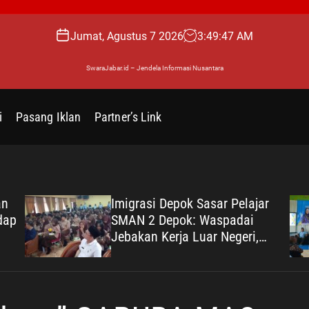
Jumat, Agustus 7 2026
3
:
49
:
48
AM
SwaraJabar.id – Jendela Informasi Nusantara
i
Pasang Iklan
Partner’s Link
an
Imigrasi Depok Sasar Pelajar
dap
SMAN 2 Depok: Waspadai
Jebakan Kerja Luar Negeri,
uk
Poltekim Jadi Jalan Masa
Depan