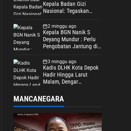
Kepala Badan Gizi
Nasional: Tegaskan
Bebas Konflik
Kepentingan
2 minggu ago
Kepala BGN Nanik S
Deyang Mundur : Perlu
Pengobatan Jantung di
Luar Negeri
3 minggu ago
Kadis DLHK Kota Depok
Hadir Hingga Larut
Malam, Dengar
Langsung Polemik
Retribusi Sampah di
MANCANEGARA
Mekarjaya