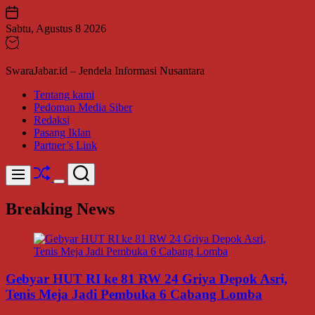
Skip
to
Sabtu, Agustus 8 2026
content
SwaraJabar.id – Jendela Informasi Nusantara
Tentang kami
Pedoman Media Siber
Redaksi
Pasang Iklan
Partner’s Link
Shuffle
Search
Menu
Switch
color
Breaking News
mode
Gebyar HUT RI ke 81 RW 24 Griya Depok Asri,
Tenis Meja Jadi Pembuka 6 Cabang Lomba