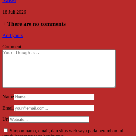
Saksi
18 Juli 2026
+
There are no comments
Add yours
Comment
Name
Email
Url
Simpan nama, email, dan situs web saya pada peramban ini