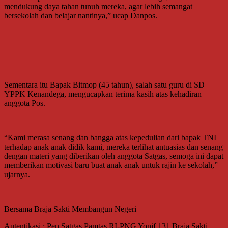
mendukung daya tahan tunuh mereka, agar lebih semangat
bersekolah dan belajar nantinya,” ucap Danpos.
Sementara itu Bapak Bitmop (45 tahun), salah satu guru di SD
YPPK Kenandega, mengucapkan terima kasih atas kehadiran
anggota Pos.
“Kami merasa senang dan bangga atas kepedulian dari bapak TNI
terhadap anak anak didik kami, mereka terlihat antuasias dan senang
dengan materi yang diberikan oleh anggota Satgas, semoga ini dapat
memberikan motivasi baru buat anak anak untuk rajin ke sekolah,”
ujarnya.
Bersama Braja Sakti Membangun Negeri
Autentikasi : Pen Satgas Pamtas RI-PNG Yonif 131 Braja Sakti