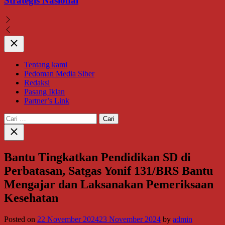
Strategis Nasional
Close
Tentang kami
Pedoman Media Siber
Redaksi
Pasang Iklan
Partner’s Link
Cari
untuk:
Close
search
Bantu Tingkatkan Pendidikan SD di
Perbatasan, Satgas Yonif 131/BRS Bantu
Mengajar dan Laksanakan Pemeriksaan
Kesehatan
Posted on
22 November 2024
23 November 2024
by
admin