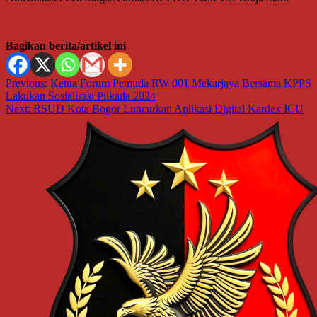
Bagikan berita/artikel ini
Navigasi
Previous:
Ketua Forum Pemuda RW 001 Mekarjaya Bersama KPPS
Lakukan Sosialisasi Pilkada 2024
pos
Next:
RSUD Kota Bogor Luncurkan Aplikasi Digital Kardex ICU