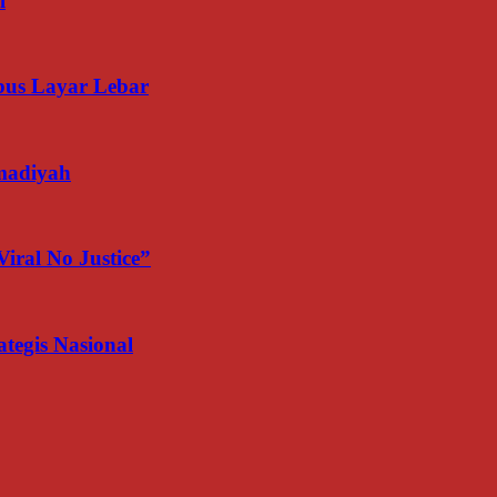
l
us Layar Lebar
madiyah
iral No Justice”
egis Nasional