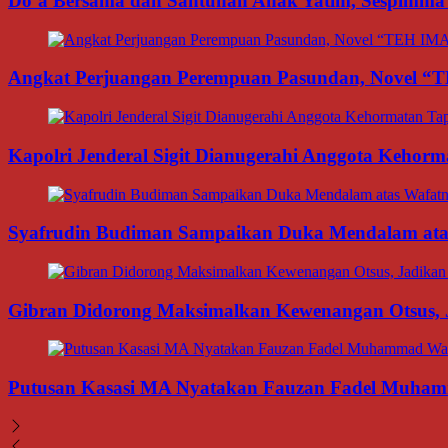
Do’a Bersama dan Santunan Anak Yatim, Sespimma P
Angkat Perjuangan Perempuan Pasundan, Novel “
Kapolri Jenderal Sigit Dianugerahi Anggota Kehor
Syafrudin Budiman Sampaikan Duka Mendalam atas W
Gibran Didorong Maksimalkan Kewenangan Otsus, J
Putusan Kasasi MA Nyatakan Fauzan Fadel Muhamma