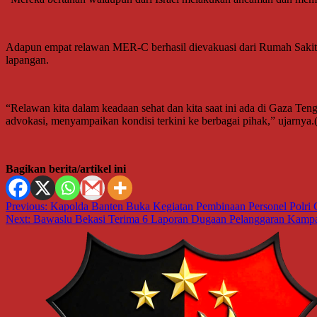
Adapun empat relawan MER-C berhasil dievakuasi dari Rumah Sakit 
lapangan.
“Relawan kita dalam keadaan sehat dan kita saat ini ada di Gaza Te
advokasi, menyampaikan kondisi terkini ke berbagai pihak,” ujarn
Bagikan berita/artikel ini
Navigasi
Previous:
Kapolda Banten Buka Kegiatan Pembinaan Personel Polri 
Next:
Bawaslu Bekasi Terima 6 Laporan Dugaan Pelanggaran Kamp
pos