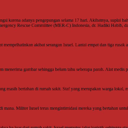
rfungsi karena adanya pengepungan selama 17 hari. Akibatnya, suplai 
 Emergency Rescue Commiittee (MER-C) Indonesia, dr. Hadiki Habib,
 memprihatinkan akibat serangan Israel. Lantai empat dan tiga rusak a
um menerima gambar sehingga belum tahu seberapa parah. Alat medis pada
ang masih bertahan di rumah sakit. Staf yang merupakan warga lokal,
di mana. Militer Israel terus mengintimidasi mereka yang bertahan unt
 ke luar dari rumah sakit. Israel memutus jalur logistik sehingga sta