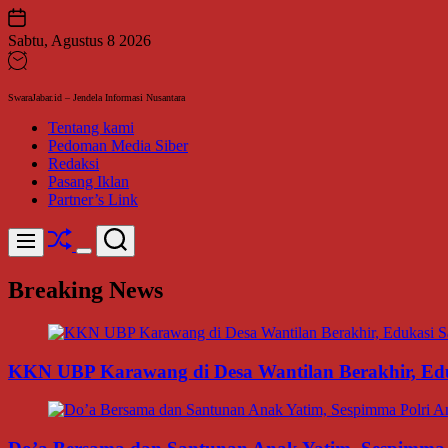
Skip
to
Sabtu, Agustus 8 2026
content
SwaraJabar.id – Jendela Informasi Nusantara
Tentang kami
Pedoman Media Siber
Redaksi
Pasang Iklan
Partner’s Link
Shuffle
Search
Menu
Switch
color
Breaking News
mode
KKN UBP Karawang di Desa Wantilan Berakhir, Ed