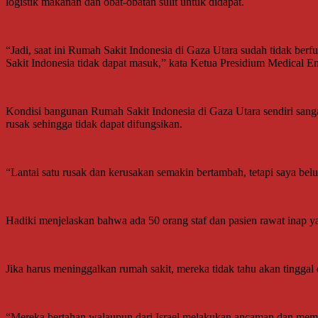
logistik makanan dan obat-obatan sulit untuk didapat.
“Jadi, saat ini Rumah Sakit Indonesia di Gaza Utara sudah tidak be
Sakit Indonesia tidak dapat masuk,” kata Ketua Presidium Medical
Kondisi bangunan Rumah Sakit Indonesia di Gaza Utara sendiri sangat
rusak sehingga tidak dapat difungsikan.
“Lantai satu rusak dan kerusakan semakin bertambah, tetapi saya bel
Hadiki menjelaskan bahwa ada 50 orang staf dan pasien rawat inap y
Jika harus meninggalkan rumah sakit, mereka tidak tahu akan tinggal 
“Mereka bertahan walaupun dari Israel melakukan ancaman dan memaksa