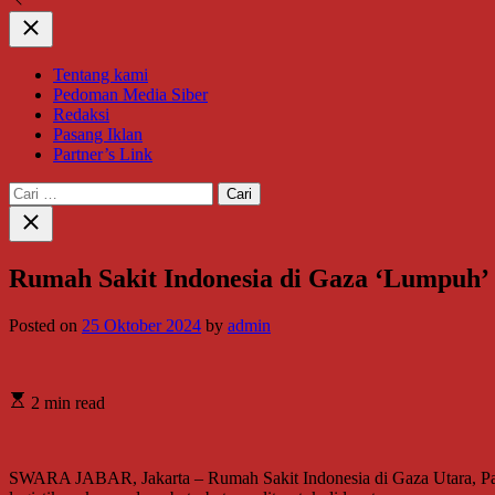
Close
Tentang kami
Pedoman Media Siber
Redaksi
Pasang Iklan
Partner’s Link
Cari
untuk:
Close
search
Rumah Sakit Indonesia di Gaza ‘Lumpuh’
Posted on
25 Oktober 2024
by
admin
2 min read
SWARA JABAR, Jakarta – Rumah Sakit Indonesia di Gaza Utara, Pales