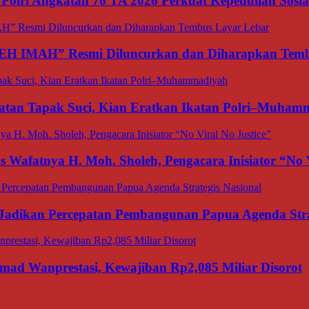
olri Angkatan 76 TA 2026 Perkuat Kepedulian Sosia
TEH IMAH” Resmi Diluncurkan dan Diharapkan Temb
matan Tapak Suci, Kian Eratkan Ikatan Polri–Muham
afatnya H. Moh. Sholeh, Pengacara Inisiator “No V
adikan Percepatan Pembangunan Papua Agenda Strat
d Wanprestasi, Kewajiban Rp2,085 Miliar Disorot