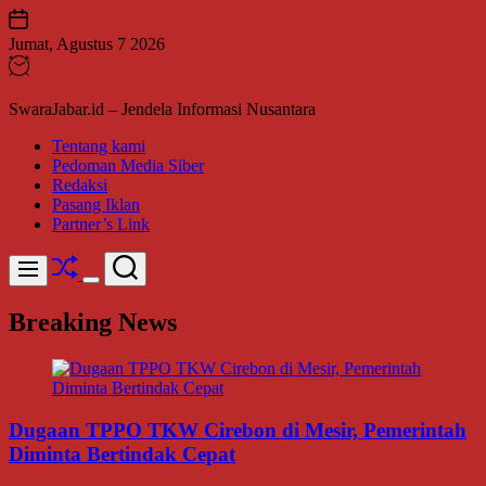
Skip
to
Jumat, Agustus 7 2026
content
SwaraJabar.id – Jendela Informasi Nusantara
Tentang kami
Pedoman Media Siber
Redaksi
Pasang Iklan
Partner’s Link
Shuffle
Search
Menu
Switch
color
Breaking News
mode
Dugaan TPPO TKW Cirebon di Mesir, Pemerintah
Diminta Bertindak Cepat