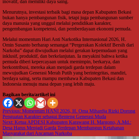
inovatif, dan memiliki daya saing.
Menurutnya, investasi terbaik bagi masa depan Kabupaten Bekasi
bukan hanya pembangunan fisik, tetapi juga pembangunan sumber
daya manusia yang unggul melalui pendidikan karakter,
pengembangan kompetensi, dan pemberdayaan ekonomi pemuda.
Melalui momentum Hari Anti Narkotika Internasional 2026, H.
Omin Susanto berharap semangat “Pergerakan Kolektif Bersih dari
Narkoba” dapat diwujudkan melalui gerakan kepemudaan yang
inklusif, produktif, dan berkelanjutan. Ia meyakini bahwa ketika
pemuda diberi kepercayaan untuk memimpin, berkarya, dan
berkontribusi, mereka akan menjadi garda terdepan dalam
mewujudkan Generasi Merah Putih yang berintegritas, mandiri,
berdaya saing, serta mampu membawa Kabupaten Bekasi dan
Indonesia menuju masa depan yang lebih maju.
Bagikan berita/artikel ini
Navigasi
Previous:
Momentum HANI 2026, H. Oma Mihardja Rizki Dorong
Penguatan Karakter sebagai Benteng Generasi Muda
pos
Next:
Ketua APDESI Kabupaten Karawang H. Margono, A.Md.:
Desa Harus Menjadi Garda Terdepan Membangun Ketahanan
Masyarakat dari Ancaman Narkoba