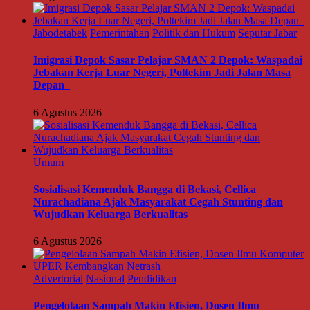
Jabodetabek
Pemerintahan
Politik dan Hukum
Seputar Jabar
Imigrasi Depok Sasar Pelajar SMAN 2 Depok: Waspadai
Jebakan Kerja Luar Negeri, Poltekim Jadi Jalan Masa
Depan
6 Agustus 2026
Umum
Sosialisasi Kemenduk Bangga di Bekasi, Cellica
Nurachadiana Ajak Masyarakat Cegah Stunting dan
Wujudkan Keluarga Berkualitas
6 Agustus 2026
Advertorial
Nasional
Pendidikan
Pengelolaan Sampah Makin Efisien, Dosen Ilmu