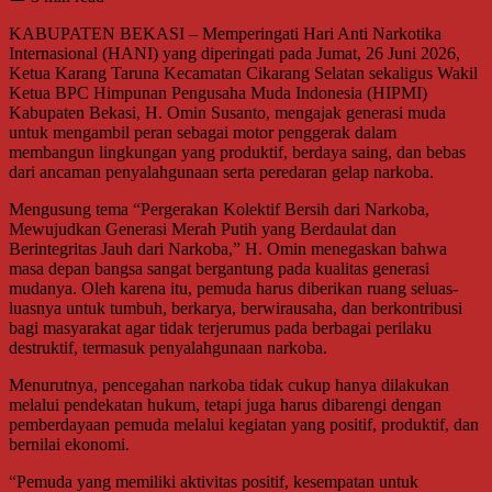
KABUPATEN BEKASI – Memperingati Hari Anti Narkotika
Internasional (HANI) yang diperingati pada Jumat, 26 Juni 2026,
Ketua Karang Taruna Kecamatan Cikarang Selatan sekaligus Wakil
Ketua BPC Himpunan Pengusaha Muda Indonesia (HIPMI)
Kabupaten Bekasi, H. Omin Susanto, mengajak generasi muda
untuk mengambil peran sebagai motor penggerak dalam
membangun lingkungan yang produktif, berdaya saing, dan bebas
dari ancaman penyalahgunaan serta peredaran gelap narkoba.
Mengusung tema “Pergerakan Kolektif Bersih dari Narkoba,
Mewujudkan Generasi Merah Putih yang Berdaulat dan
Berintegritas Jauh dari Narkoba,” H. Omin menegaskan bahwa
masa depan bangsa sangat bergantung pada kualitas generasi
mudanya. Oleh karena itu, pemuda harus diberikan ruang seluas-
luasnya untuk tumbuh, berkarya, berwirausaha, dan berkontribusi
bagi masyarakat agar tidak terjerumus pada berbagai perilaku
destruktif, termasuk penyalahgunaan narkoba.
Menurutnya, pencegahan narkoba tidak cukup hanya dilakukan
melalui pendekatan hukum, tetapi juga harus dibarengi dengan
pemberdayaan pemuda melalui kegiatan yang positif, produktif, dan
bernilai ekonomi.
“Pemuda yang memiliki aktivitas positif, kesempatan untuk