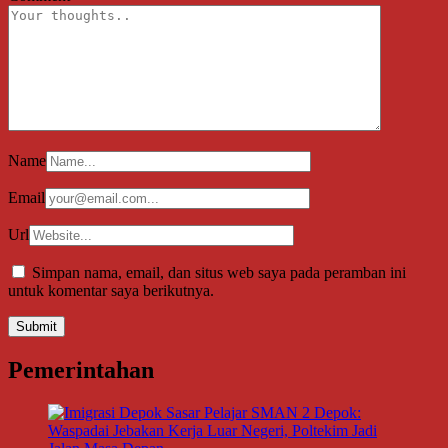
Name
Email
Url
Simpan nama, email, dan situs web saya pada peramban ini
untuk komentar saya berikutnya.
Pemerintahan