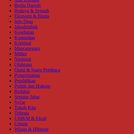
Berita Daerah
Budaya & Sejarah
Ekonomi & Bisnis
Info Desa
Jabodetabek
Kesehatan
Komunitas
Kriminal
Mancanegara
Militer
Nasional
Olahraga
Opini & Suara Pembaca
Pemerintahan
Pendidikan
Politik dan Hukum
Redaksi
Seputar Jabar
Syi'ar
Tokoh Kita
Tribrata
UMKM & Ekraf
Umum
Wisata & Hiburan