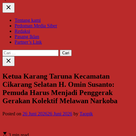
Close
Tentang kami
Pedoman Media Siber
Redaksi
Pasang Iklan
Partner’s Link
Cari
untuk:
Close
search
Ketua Karang Taruna Kecamatan
Cikarang Selatan H. Omin Susanto:
Pemuda Harus Menjadi Penggerak
Gerakan Kolektif Melawan Narkoba
Posted on
26 Juni 2026
26 Juni 2026
by
Taopik
3 min read