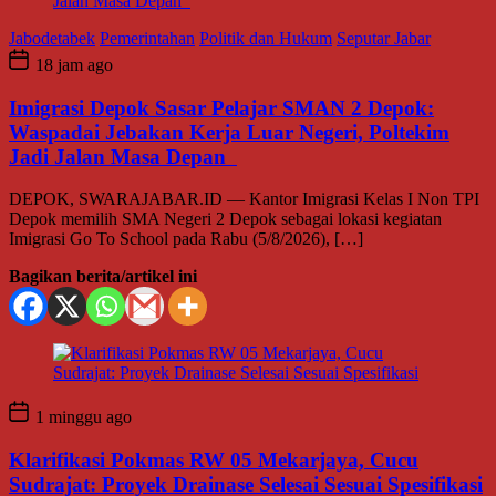
Jabodetabek
Pemerintahan
Politik dan Hukum
Seputar Jabar
18 jam ago
Imigrasi Depok Sasar Pelajar SMAN 2 Depok:
Waspadai Jebakan Kerja Luar Negeri, Poltekim
Jadi Jalan Masa Depan
DEPOK, SWARAJABAR.ID — Kantor Imigrasi Kelas I Non TPI
Depok memilih SMA Negeri 2 Depok sebagai lokasi kegiatan
Imigrasi Go To School pada Rabu (5/8/2026), […]
Bagikan berita/artikel ini
1 minggu ago
Klarifikasi Pokmas RW 05 Mekarjaya, Cucu
Sudrajat: Proyek Drainase Selesai Sesuai Spesifikasi