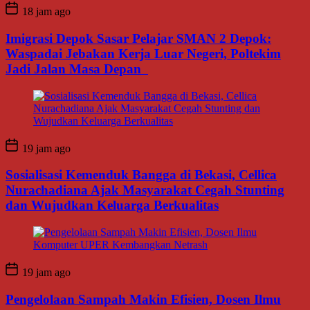
18 jam ago
Imigrasi Depok Sasar Pelajar SMAN 2 Depok:
Waspadai Jebakan Kerja Luar Negeri, Poltekim
Jadi Jalan Masa Depan
19 jam ago
Sosialisasi Kemenduk Bangga di Bekasi, Cellica
Nurachadiana Ajak Masyarakat Cegah Stunting
dan Wujudkan Keluarga Berkualitas
19 jam ago
Pengelolaan Sampah Makin Efisien, Dosen Ilmu