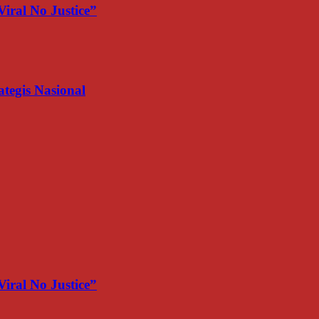
iral No Justice”
egis Nasional
iral No Justice”