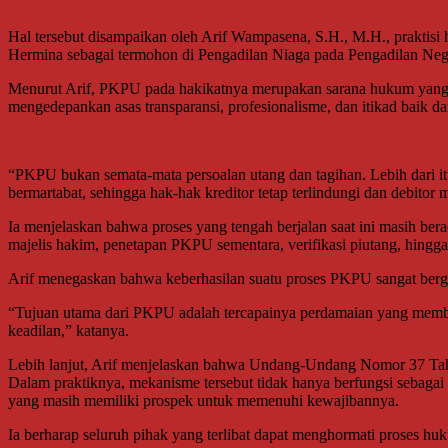
Hal tersebut disampaikan oleh Arif Wampasena, S.H., M.H., prakti
Hermina sebagai termohon di Pengadilan Niaga pada Pengadilan Nege
Menurut Arif, PKPU pada hakikatnya merupakan sarana hukum yang dir
mengedepankan asas transparansi, profesionalisme, dan itikad baik dar
“PKPU bukan semata-mata persoalan utang dan tagihan. Lebih dari i
bermartabat, sehingga hak-hak kreditor tetap terlindungi dan debitor 
Ia menjelaskan bahwa proses yang tengah berjalan saat ini masih be
majelis hakim, penetapan PKPU sementara, verifikasi piutang, hingg
Arif menegaskan bahwa keberhasilan suatu proses PKPU sangat berg
“Tujuan utama dari PKPU adalah tercapainya perdamaian yang memberi
keadilan,” katanya.
Lebih lanjut, Arif menjelaskan bahwa Undang-Undang Nomor 37 Tahu
Dalam praktiknya, mekanisme tersebut tidak hanya berfungsi sebagai 
yang masih memiliki prospek untuk memenuhi kewajibannya.
Ia berharap seluruh pihak yang terlibat dapat menghormati proses 