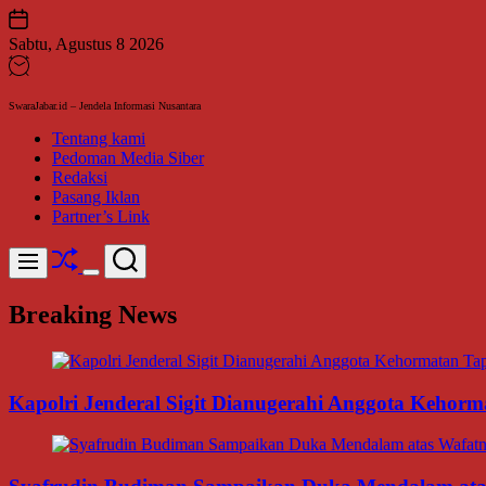
Skip
to
Sabtu, Agustus 8 2026
content
SwaraJabar.id – Jendela Informasi Nusantara
Tentang kami
Pedoman Media Siber
Redaksi
Pasang Iklan
Partner’s Link
Shuffle
Search
Menu
Switch
color
Breaking News
mode
Kapolri Jenderal Sigit Dianugerahi Anggota Kehor