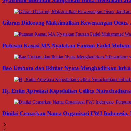
Syafrudin Budiman Sampaikan Duka Mendalam atas W
Gibran Didorong Maksimalkan Kewenangan Otsus, J
Putusan Kasasi MA Nyatakan Fauzan Fadel Muhamma
Bao Umbara dan Ikhtiar Nyata Menghadirkan Infra
Hj. Entin Apresiasi Kepedulian Cellica Nurachadi
Dinilai Cemarkan Nama Organisasi FWJ Indonesia, 