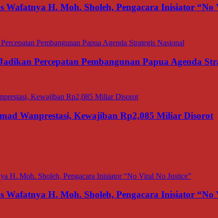
afatnya H. Moh. Sholeh, Pengacara Inisiator “No V
adikan Percepatan Pembangunan Papua Agenda Strat
d Wanprestasi, Kewajiban Rp2,085 Miliar Disorot
afatnya H. Moh. Sholeh, Pengacara Inisiator “No V