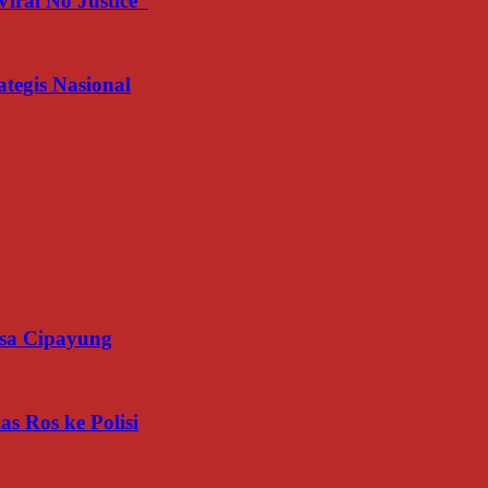
iral No Justice”
egis Nasional
esa Cipayung
s Ros ke Polisi