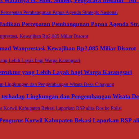
afatnya H. Moh. Sholeh, Pengacara Inisiator “No V
adikan Percepatan Pembangunan Papua Agenda Strat
d Wanprestasi, Kewajiban Rp2,085 Miliar Disorot
struktur yang Lebih Layak bagi Warga Karangsari
ana terhadap Lingkungan dan Pengembangan Wisata D
Pengurus Korwil Kabupaten Bekasi Laporkan RSP alia