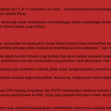
si hukum dari A.D.A Solutions Law Firm , saat menjelaskan perkemba
ri Jakarta Pusat.
ancang untuk menciptakan keseimbangan antara kepentingan debitor da
i seluruh pihak yang terlibat.
tu, mekanisme ini merupakan ruang dialog hukum yang memberikan kese
memiliki peluang untuk melakukan restrukturisasi kewajibannya,” ujar A
rada dalam koridor hukum yang berlaku dan akan melalui sejumlah taha
a pembahasan rencana perdamaian yang nantinya akan diputuskan oleh 
antung pada komitmen seluruh pihak untuk mengedepankan penyelesaian
kan manfaat bagi semua pihak. Karena itu, setiap proses harus dijala
n 2004 tentang Kepailitan dan PKPU memberikan landasan hukum yang
sarana penyelesaian konflik, tetapi juga menjadi instrumen untuk menj
hukum yang sedang berlangsung dan memberikan kepercayaan kepada lem