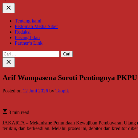
Close
Tentang kami
Pedoman Media Siber
Redaksi
Pasang Iklan
Partner’s Link
Cari
untuk:
Close
search
Arif Wampasena Soroti Pentingnya PKPU 
Posted on
12 Juni 2026
by
Taopik
3 min read
JAKARTA – Mekanisme Penundaan Kewajiban Pembayaran Utang (PKPU)
terukur, dan berkeadilan. Melalui proses ini, debitor dan kreditor d