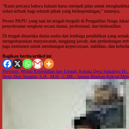
“Kami percaya bahwa hukum harus menjadi jalan untuk menghadirkan k
solusi terbaik bagi seluruh pihak yang berkepentingan,” tuturnya.
Proses PKPU yang saat ini tengah bergulir di Pengadilan Niaga Jak
penyelesaian sengketa secara damai, profesional, dan berkeadilan.
Di tengah dinamika dunia usaha dan lembaga pendidikan yang sema
mengedepankan musyawarah, tanggung jawab, dan perlindungan terha
juga instrumen untuk membangun kepercayaan, stabilitas, dan keberl
Bagikan berita/artikel ini
Navigasi
Previous:
Wujud Kepedulian dan Empati, Kepala Desa Sukaluyu Hj.
Next:
Heri Susanto, S.H., M.H., C.ME.: Jangan Biarkan Rakyat Menj
pos