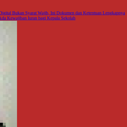
igital Bukan Syarat Wajib, Ini Dokumen dan Ketentuan Lengkapnya
da Kewajiban Iuran bagi Kepala Sekolah