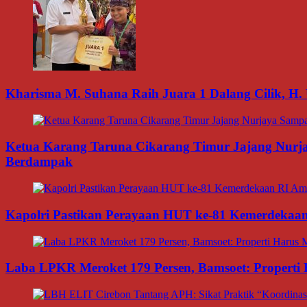
Kharisma M. Suhana Raih Juara 1 Dalang Cilik, H. 
Ketua Karang Taruna Cikarang Timur Jajang Nurj
Berdampak
Kapolri Pastikan Perayaan HUT ke-81 Kemerdekaan R
Laba LPKR Meroket 179 Persen, Bamsoet: Properti