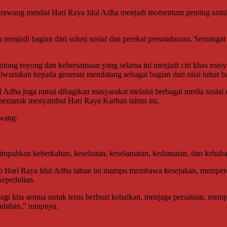
rawang menilai Hari Raya Idul Adha menjadi momentum penting untuk
menjadi bagian dari solusi sosial dan perekat persaudaraan. Semangat
otong royong dan kebersamaan yang selama ini menjadi ciri khas masya
iwariskan kepada generasi mendatang sebagai bagian dari nilai luhur b
l Adha juga ramai dibagikan masyarakat melalui berbagai media sosial 
i semarak menyambut Hari Raya Kurban tahun ini.
wang:
impahkan keberkahan, kesehatan, keselamatan, kedamaian, dan kebahag
Hari Raya Idul Adha tahun ini mampu membawa kesejukan, memperer
epedulian.
gi kita semua untuk terus berbuat kebaikan, menjaga persatuan, memp
adaban,” tutupnya.