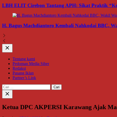
LBH ELIT Cirebon Tantang APH: Sikat Praktik “Ko
H. Bagus Machdiantoro Kembali Nahkodai BBC, Wak
Close
Tentang kami
Pedoman Media Siber
Redaksi
Pasang Iklan
Partner’s Link
Cari
untuk:
Close
search
Ketua DPC AKPERSI Karawang Ajak Masy