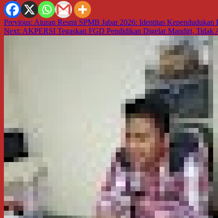
Navigasi
Previous:
Aturan Resmi SPMB Jabar 2026: Identitas Kependudukan D
Next:
AKPERSI Tegaskan FGD Pendidikan Digelar Mandiri, Tidak A
pos