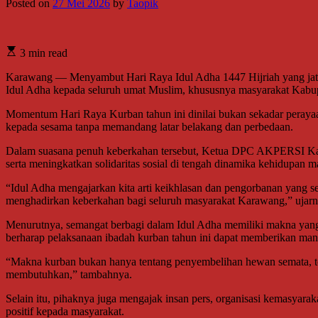
Posted on
27 Mei 2026
by
Taopik
3 min read
Karawang — Menyambut Hari Raya Idul Adha 1447 Hijriah yang jat
Idul Adha kepada seluruh umat Muslim, khususnya masyarakat Kab
Momentum Hari Raya Kurban tahun ini dinilai bukan sekadar perayaan 
kepada sesama tanpa memandang latar belakang dan perbedaan.
Dalam suasana penuh keberkahan tersebut, Ketua DPC AKPERSI Karaw
serta meningkatkan solidaritas sosial di tengah dinamika kehidupan 
“Idul Adha mengajarkan kita arti keikhlasan dan pengorbanan yang
menghadirkan keberkahan bagi seluruh masyarakat Karawang,” ujarn
Menurutnya, semangat berbagi dalam Idul Adha memiliki makna yang
berharap pelaksanaan ibadah kurban tahun ini dapat memberikan manf
“Makna kurban bukan hanya tentang penyembelihan hewan semata, te
membutuhkan,” tambahnya.
Selain itu, pihaknya juga mengajak insan pers, organisasi kemasyarak
positif kepada masyarakat.