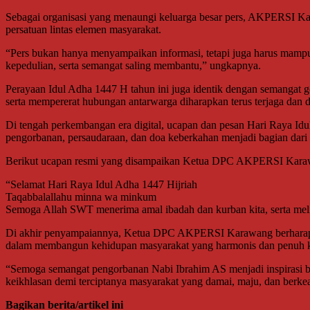
Sebagai organisasi yang menaungi keluarga besar pers, AKPERSI Ka
persatuan lintas elemen masyarakat.
“Pers bukan hanya menyampaikan informasi, tetapi juga harus mampu 
kepedulian, serta semangat saling membantu,” ungkapnya.
Perayaan Idul Adha 1447 H tahun ini juga identik dengan semangat g
serta mempererat hubungan antarwarga diharapkan terus terjaga dan d
Di tengah perkembangan era digital, ucapan dan pesan Hari Raya Idu
pengorbanan, persaudaraan, dan doa keberkahan menjadi bagian dar
Berikut ucapan resmi yang disampaikan Ketua DPC AKPERSI Kara
“Selamat Hari Raya Idul Adha 1447 Hijriah
Taqabbalallahu minna wa minkum
Semoga Allah SWT menerima amal ibadah dan kurban kita, serta mel
Di akhir penyampaiannya, Ketua DPC AKPERSI Karawang berharap 
dalam membangun kehidupan masyarakat yang harmonis dan penuh k
“Semoga semangat pengorbanan Nabi Ibrahim AS menjadi inspirasi ba
keikhlasan demi terciptanya masyarakat yang damai, maju, dan berke
Bagikan berita/artikel ini