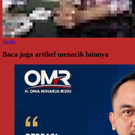
Taopik
Baca juga artikel menarik lainnya