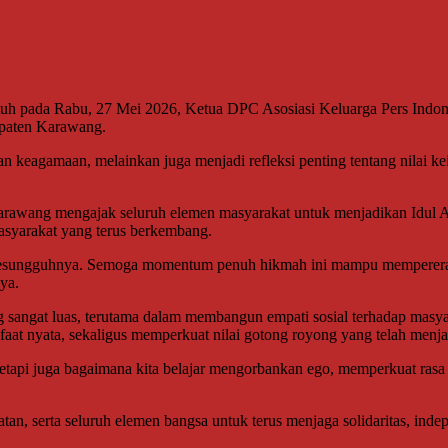
uh pada Rabu, 27 Mei 2026, Ketua DPC Asosiasi Keluarga Pers Ind
upaten Karawang.
keagamaan, melainkan juga menjadi refleksi penting tentang nilai kei
ang mengajak seluruh elemen masyarakat untuk menjadikan Idul Adha
masyarakat yang terus berkembang.
 sesungguhnya. Semoga momentum penuh hikmah ini mampu mempererat 
ya.
 sangat luas, terutama dalam membangun empati sosial terhadap masy
aat nyata, sekaligus memperkuat nilai gotong royong yang telah menj
tapi juga bagaimana kita belajar mengorbankan ego, memperkuat rasa
atan, serta seluruh elemen bangsa untuk terus menjaga solidaritas, ind