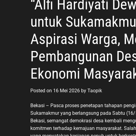
“Alfi Hardiyati De
untuk Sukamakmu
Aspirasi Warga, 
Pembangunan Des
Ekonomi Masyarak
Posted on
16 Mei 2026
by
Taopik
Bekasi – Pasca proses penetapan tahapan peng
Sukamakmur yang berlangsung pada Sabtu (16/
Bekasi, semangat demokrasi desa kembali menguat
komitmen terhadap kemajuan masyarakat. Salah 
yang menyatakan kesiapan penuh untuk berkontr