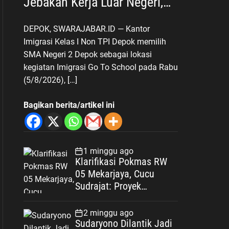
Jebakan Kerja Luar Negeri,
Poltekim Jadi Jalan Masa
DEPOK, SWARAJABAR.ID — Kantor
Depan
Imigrasi Kelas I Non TPI Depok memilih
SMA Negeri 2 Depok sebagai lokasi
kegiatan Imigrasi Go To School pada Rabu
(5/8/2026), […]
Bagikan berita/artikel ini
1 minggu ago
Klarifikasi Pokmas RW
05 Mekarjaya, Cucu
Sudrajat: Proyek
Drainase Selesai Sesuai
Spesifikasi
2 minggu ago
Sudaryono Dilantik Jadi