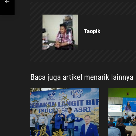
g
gli
a
s
Taopik
i
p
o
Baca juga artikel menarik lainnya
s