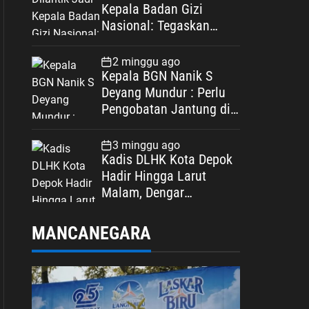
Kepala Badan Gizi
Nasional: Tegaskan
Bebas Konflik
Kepentingan
2 minggu ago
Kepala BGN Nanik S
Deyang Mundur : Perlu
Pengobatan Jantung di
Luar Negeri
3 minggu ago
Kadis DLHK Kota Depok
Hadir Hingga Larut
Malam, Dengar
Langsung Polemik
Retribusi Sampah di
MANCANEGARA
Mekarjaya