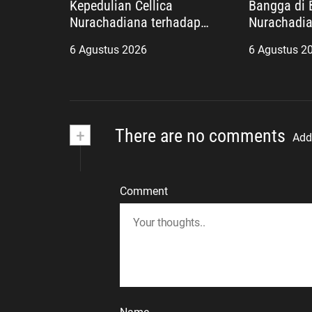
Kepedulian Cellica
Bangga di B
Nurachadiana terhadap
Nurachadia
Kabupaten Bekasi: Bukti
Masyarakat
6 Agustus 2026
6 Agustus 2
Pengabdian yang Nyata
dan Wujudk
untuk Masyarakat
Berkualitas
+
There are no comments
Add
Comment