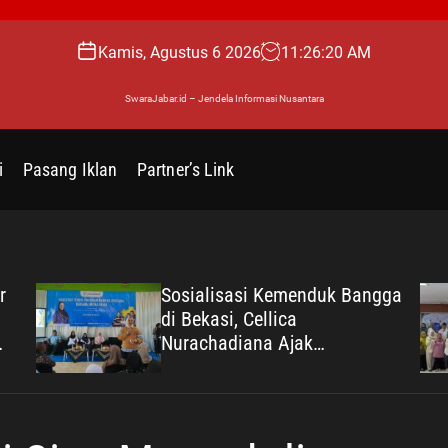
Kamis, Agustus 6 2026
11
:
26
:
21
AM
SwaraJabar.id – Jendela Informasi Nusantara
i
Pasang Iklan
Partner’s Link
duk Bangga
Pengelolaan Sampah Maki
Efisien, Dosen Ilmu Komput
UPER Kembangkan Netras
Stunting
arga