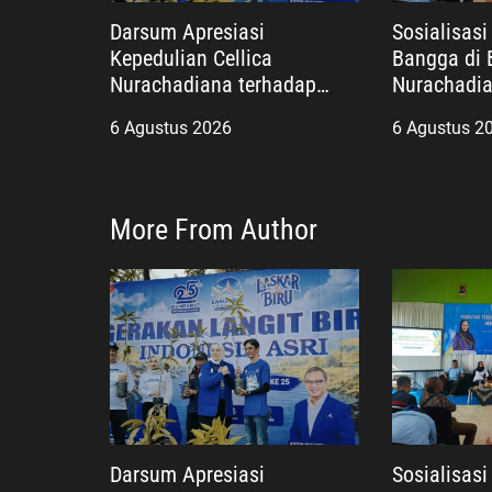
Darsum Apresiasi
Sosialisas
Kepedulian Cellica
Bangga di B
Nurachadiana terhadap
Nurachadia
Kabupaten Bekasi: Bukti
Masyarakat
6 Agustus 2026
6 Agustus 2
Pengabdian yang Nyata
dan Wujudk
untuk Masyarakat
Berkualitas
More From Author
Darsum Apresiasi
Sosialisas