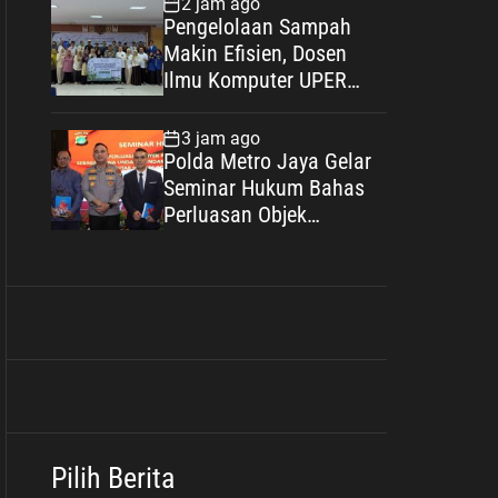
2 jam ago
Keluarga Berkualitas
Pengelolaan Sampah
Makin Efisien, Dosen
Ilmu Komputer UPER
Kembangkan Netrash
3 jam ago
Polda Metro Jaya Gelar
Seminar Hukum Bahas
Perluasan Objek
Praperadilan dalam
KUHAP Baru
Pilih Berita