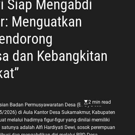
wi Siap Mengabdi
r: Menguatkan
Mendorong
a dan Kebangkitan
at”
2 min read
isian Badan Permusyawaratan Desa (BPD) Desa
5/2026) di Aula Kantor Desa Sukamakmur, Kabupaten
 melalui hadirnya figur-figur yang dinilai memiliki
satunya adalah Alfi Hardiyati Dewi, sosok perempuan
ibusi dan mengabdikan diri melalui BPD Desa