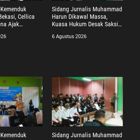
i Kemenduk
Sidang Jurnalis Muhammad
ekasi, Cellica
Harun Dikawal Massa,
na Ajak
Kuasa Hukum Desak Saksi
 Cegah Stunting
Kunci Wahyu Gilang
026
6 Agustus 2026
an Keluarga
Dihadirkan
i Kemenduk
Sidang Jurnalis Muhammad