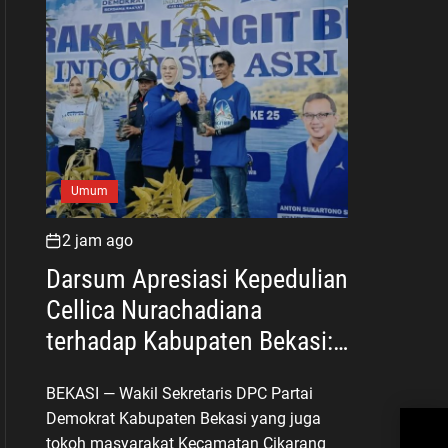
Umum
2 jam ago
Darsum Apresiasi Kepedulian
Cellica Nurachadiana
terhadap Kabupaten Bekasi:
Bukti Pengabdian yang Nyata
BEKASI — Wakil Sekretaris DPC Partai
untuk Masyarakat
Demokrat Kabupaten Bekasi yang juga
Mus
Cal
tokoh masyarakat Kecamatan Cikarang