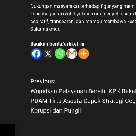
Dukungan masyarakat terhadap figur yang memilik
kepentingan rakyat diyakini akan menjadi energ
aspiratif, transparan, dan mampu membawa kese
Sukamakmur.
Bagikan berita/artikel ini
N
Previous:
Wujudkan Pelayanan Bersih: KPK Bekal
a
PDAM Tirta Asasta Depok Strategi Ce
v
Korupsi dan Pungli
i
PK
k