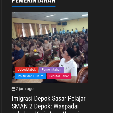
PEMERINTAHAN
Jabodetabek
Pemerintahan
Politik dan Hukum
Seputar Jabar
2 jam ago
Imigrasi Depok Sasar Pelajar
SMAN 2 Depok: Waspadai