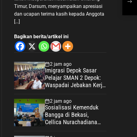
Ber
Timur, Darsum, menyampaikan apresiasi
Dem
dan ucapan terima kasih kepada Anggota
Jag
[…]
Bagikan berita/artikel ini
2 jam ago
Imigrasi Depok Sasar
Pelajar SMAN 2 Depok:
Waspadai Jebakan Kerja
Luar Negeri, Poltekim
Jadi Jalan Masa Depan
2 jam ago
Sosialisasi Kemenduk
Bangga di Bekasi,
Cellica Nurachadiana
Ajak Masyarakat Cegah
Stunting dan Wujudkan