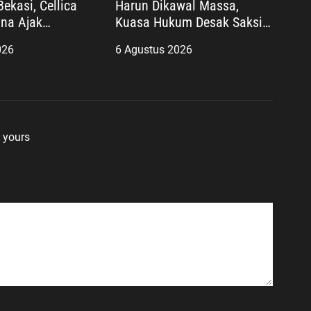
ekasi, Cellica
Harun Dikawal Massa,
na Ajak
Kuasa Hukum Desak Saksi
 Cegah Stunting
Kunci Wahyu Gilang
026
6 Agustus 2026
an Keluarga
Dihadirkan
 yours