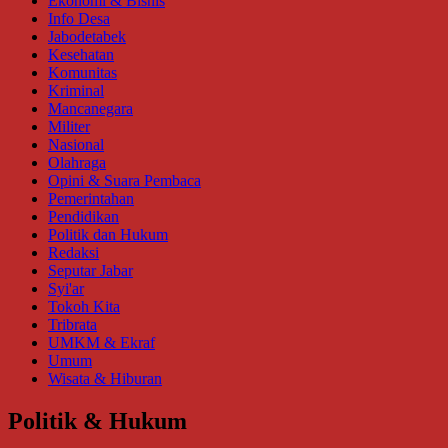
Ekonomi & Bisnis
Info Desa
Jabodetabek
Kesehatan
Komunitas
Kriminal
Mancanegara
Militer
Nasional
Olahraga
Opini & Suara Pembaca
Pemerintahan
Pendidikan
Politik dan Hukum
Redaksi
Seputar Jabar
Syi'ar
Tokoh Kita
Tribrata
UMKM & Ekraf
Umum
Wisata & Hiburan
Politik & Hukum