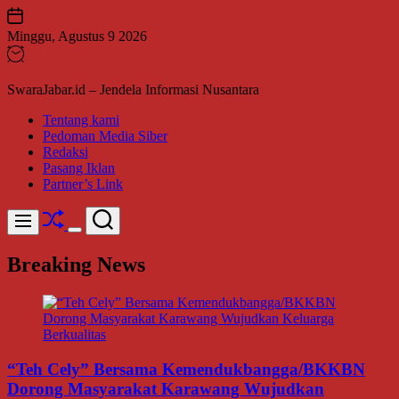
Skip
to
Minggu, Agustus 9 2026
content
SwaraJabar.id – Jendela Informasi Nusantara
Tentang kami
Pedoman Media Siber
Redaksi
Pasang Iklan
Partner’s Link
Shuffle
Search
Menu
Switch
color
Breaking News
mode
“Teh Cely” Bersama Kemendukbangga/BKKBN
Dorong Masyarakat Karawang Wujudkan