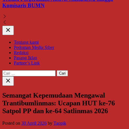
Komisaris BUMN
Close
Tentang kami
Pedoman Media Siber
Redaksi
Pasang Iklan
Partner’s Link
Cari
untuk:
Close
search
Semangat Kepemudaan Mengawal
Trantibumlinmas: Ucapan HUT ke-76
Satpol PP dan ke-64 Satlinmas 2026
Posted on
30 April 2026
by
Taopik