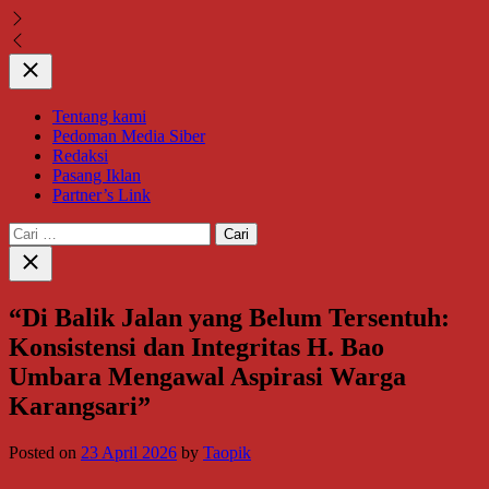
Close
Tentang kami
Pedoman Media Siber
Redaksi
Pasang Iklan
Partner’s Link
Cari
untuk:
Close
search
“Di Balik Jalan yang Belum Tersentuh:
Konsistensi dan Integritas H. Bao
Umbara Mengawal Aspirasi Warga
Karangsari”
Posted on
23 April 2026
by
Taopik