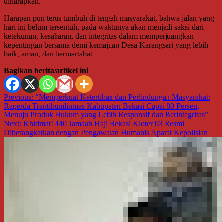
diharapkan.
Harapan pun terus tumbuh di tengah masyarakat, bahwa jalan yang
hari ini belum tersentuh, pada waktunya akan menjadi saksi dari
ketekunan, kesabaran, dan integritas dalam memperjuangkan
kepentingan bersama demi kemajuan Desa Karangsari yang lebih
baik, aman, dan bermartabat.
Bagikan berita/artikel ini
Navigasi
Previous:
“Memperkuat Ketertiban dan Perlindungan Masyarakat:
Raperda Trantibumlinmas Kabupaten Bekasi Capai 80 Persen,
pos
Menuju Produk Hukum yang Lebih Responsif dan Berintegritas”
Next:
Khidmat! 440 Jamaah Haji Bekasi Kloter 03 Resmi
Diberangkatkan dengan Pengawalan Humanis Aparat Kepolisian