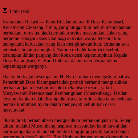
3 min read
Kabupaten Bekasi — Kondisi jalan utama di Desa Karangsari,
Kecamatan Cikarang Timur, yang hingga kini belum mendapatkan
perbaikan, terus menjadi perhatian serius masyarakat. Jalan yang
berperan sebagai akses vital bagi aktivitas warga tersebut kini
mengalami kerusakan yang kian mengkhawatirkan, terutama saat
intensitas hujan meningkat. Namun di balik kondisi tersebut,
tersimpan ikhtiar panjang dan konsistensi kepemimpinan Kepala
Desa Karangsari, H. Bao Umbara, dalam memperjuangkan
kepentingan warganya.
Dalam berbagai kesempatan, H. Bao Umbara menegaskan bahwa
Pemerintah Desa Karangsari tidak pernah berhenti mengusulkan
perbaikan jalan tersebut melalui mekanisme resmi, yakni
Musyawarah Perencanaan Pembangunan (Musrenbang). Usulan
tersebut bahkan telah disampaikan secara rutin setiap tahun sebagai
bentuk komitmen nyata dalam menjawab kebutuhan dasar
masyarakat.
“Kami tidak pernah absen mengusulkan perbaikan jalan ini. Setiap
tahun, melalui Musrenbang, aspirasi masyarakat kami kawal dan
kami sampaikan. Ini adalah bentuk tanggung jawab kami sebagai
pemerintah desa,” ujar H. Bao Umbara dengan penuh keteguhan.