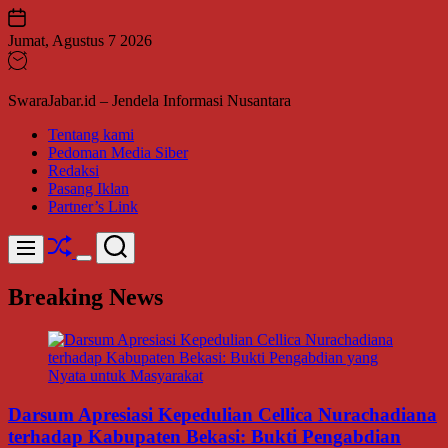
Skip
to
Jumat, Agustus 7 2026
content
SwaraJabar.id – Jendela Informasi Nusantara
Tentang kami
Pedoman Media Siber
Redaksi
Pasang Iklan
Partner’s Link
Shuffle
Search
Menu
Switch
color
Breaking News
mode
Darsum Apresiasi Kepedulian Cellica Nurachadiana
terhadap Kabupaten Bekasi: Bukti Pengabdian