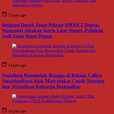
13 jam ago
Imigrasi Depok Sasar Pelajar SMAN 2 Depok:
Waspadai Jebakan Kerja Luar Negeri, Poltekim
Jadi Jalan Masa Depan
14 jam ago
Sosialisasi Kemenduk Bangga di Bekasi, Cellica
Nurachadiana Ajak Masyarakat Cegah Stunting
dan Wujudkan Keluarga Berkualitas
14 jam ago