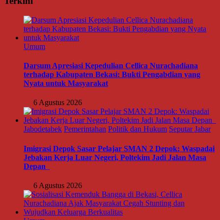
Terkini
Umum
Darsum Apresiasi Kepedulian Cellica Nurachadiana
terhadap Kabupaten Bekasi: Bukti Pengabdian yang
Nyata untuk Masyarakat
6 Agustus 2026
Jabodetabek
Pemerintahan
Politik dan Hukum
Seputar Jabar
Imigrasi Depok Sasar Pelajar SMAN 2 Depok: Waspadai
Jebakan Kerja Luar Negeri, Poltekim Jadi Jalan Masa
Depan
6 Agustus 2026