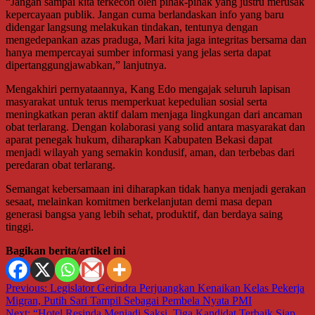
“Jangan sampai kita terkecoh oleh pihak-pihak yang justru merusak
kepercayaan publik. Jangan cuma berlandaskan info yang baru
didengar langsung melakukan tindakan, tentunya dengan
mengedepankan azas praduga, Mari kita jaga integritas bersama dan
hanya mempercayai sumber informasi yang jelas serta dapat
dipertanggungjawabkan,” lanjutnya.
Mengakhiri pernyataannya, Kang Edo mengajak seluruh lapisan
masyarakat untuk terus memperkuat kepedulian sosial serta
meningkatkan peran aktif dalam menjaga lingkungan dari ancaman
obat terlarang. Dengan kolaborasi yang solid antara masyarakat dan
aparat penegak hukum, diharapkan Kabupaten Bekasi dapat
menjadi wilayah yang semakin kondusif, aman, dan terbebas dari
peredaran obat terlarang.
Semangat kebersamaan ini diharapkan tidak hanya menjadi gerakan
sesaat, melainkan komitmen berkelanjutan demi masa depan
generasi bangsa yang lebih sehat, produktif, dan berdaya saing
tinggi.
Bagikan berita/artikel ini
Navigasi
Previous:
Legislator Gerindra Perjuangkan Kenaikan Kelas Pekerja
Migran, Putih Sari Tampil Sebagai Pembela Nyata PMI
pos
Next:
“Hotel Resinda Menjadi Saksi, Tiga Kandidat Terbaik Siap