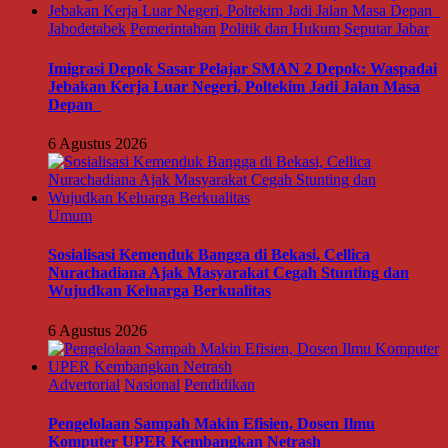
Jabodetabek
Pemerintahan
Politik dan Hukum
Seputar Jabar
Imigrasi Depok Sasar Pelajar SMAN 2 Depok: Waspadai
Jebakan Kerja Luar Negeri, Poltekim Jadi Jalan Masa
Depan
6 Agustus 2026
Umum
Sosialisasi Kemenduk Bangga di Bekasi, Cellica
Nurachadiana Ajak Masyarakat Cegah Stunting dan
Wujudkan Keluarga Berkualitas
6 Agustus 2026
Advertorial
Nasional
Pendidikan
Pengelolaan Sampah Makin Efisien, Dosen Ilmu
Komputer UPER Kembangkan Netrash