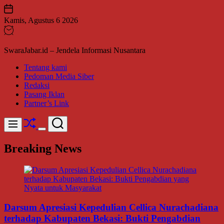
Skip
to
Kamis, Agustus 6 2026
content
SwaraJabar.id – Jendela Informasi Nusantara
Tentang kami
Pedoman Media Siber
Redaksi
Pasang Iklan
Partner’s Link
Shuffle
Search
Menu
Switch
color
Breaking News
mode
Darsum Apresiasi Kepedulian Cellica Nurachadiana
terhadap Kabupaten Bekasi: Bukti Pengabdian