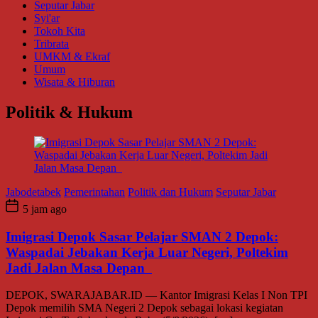
Seputar Jabar
Syi'ar
Tokoh Kita
Tribrata
UMKM & Ekraf
Umum
Wisata & Hiburan
Politik & Hukum
Jabodetabek
Pemerintahan
Politik dan Hukum
Seputar Jabar
5 jam ago
Imigrasi Depok Sasar Pelajar SMAN 2 Depok:
Waspadai Jebakan Kerja Luar Negeri, Poltekim
Jadi Jalan Masa Depan
DEPOK, SWARAJABAR.ID — Kantor Imigrasi Kelas I Non TPI
Depok memilih SMA Negeri 2 Depok sebagai lokasi kegiatan