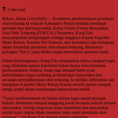
3 min read
Bekasi, Selasa (14/4/2026) — Komitmen pemberantasan peredaran
obat terlarang di wilayah Kabupaten Bekasi kembali mendapat
apresiasi luas dari masyarakat. Ketua Umum Forum Masyarakat
Anti Obat Terlarang (FORTAL) Nusantara, Kang Edo,
menyampaikan penghargaan setinggi-tingginya kepada Kapolres
Metro Bekasi, Kombes Pol Sumarni, atas konsistensi dan ketegasan
dalam menindak peredaran obat-obatan terlarang, khususnya
golongan Tipe G yang dinilai sangat meresahkan generasi muda.
Dalam keterangannya, Kang Edo menegaskan bahwa langkah tegas
yang dilakukan jajaran kepolisian bukan hanya mencerminkan
profesionalisme institusi, tetapi juga menjadi bukti nyata
keberpihakan negara terhadap perlindungan masyarakat dari
ancaman penyalahgunaan obat terlarang. Ia menilai, keberanian dan
keteguhan Kapolres Metro Bekasi beserta seluruh jajaran menjadi
energi positif dalam membangun kepercayaan publik.
“Upaya pemberantasan ini bukan semata tugas aparat penegak
hukum, melainkan menjadi tanggung jawab bersama seluruh elemen
masyarakat. Sinergi yang kuat antara kepolisian dan masyarakat
adalah kunci utama dalam memutus mata rantai peredaran obat
terlarang,” ujar Kang Edo dengan penuh optimisme.