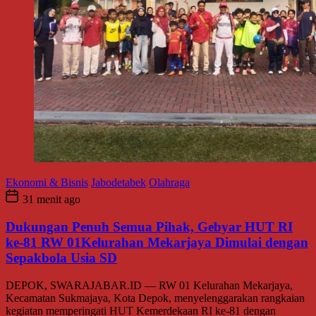
Ekonomi & Bisnis
Jabodetabek
Olahraga
31 menit ago
Dukungan Penuh Semua Pihak, Gebyar HUT RI
ke-81 RW 01Kelurahan Mekarjaya Dimulai dengan
Sepakbola Usia SD
DEPOK, SWARAJABAR.ID — RW 01 Kelurahan Mekarjaya,
Kecamatan Sukmajaya, Kota Depok, menyelenggarakan rangkaian
kegiatan memperingati HUT Kemerdekaan RI ke-81 dengan