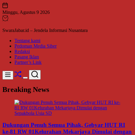
Skip
to
Minggu, Agustus 9 2026
content
SwaraJabar.id – Jendela Informasi Nusantara
Tentang kami
Pedoman Media Siber
Redaksi
Pasang Iklan
Partner’s Link
Shuffle
Search
Menu
Switch
color
Breaking News
mode
Dukungan Penuh Semua Pihak, Gebyar HUT RI
ke-81 RW 01Kelurahan Mekarjaya Dimulai dengan