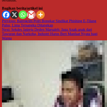
berdaulat.
Bagikan berita/artikel ini
Navigasi
Previous:
Bareskrim Polri Bongkar Sindikat Phishing E-Tilang
Palsu, Lima Tersangka Ditangkap
pos
Next:
Sekdes Jatireja Deden Marsaleh: Jaga Anak-anak dari
Tawuran dan Narkoba, Industri Harus Beri Manfaat Nyata bagi
Warga