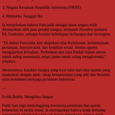
3. Negara Kesatuan Republik Indonesia (NKRI)
4. Bhinneka Tunggal Ika
Ia menjelaskan bahwa Pancasila sebagai dasar negara telah
dirumuskan oleh para pendiri bangsa, termasuk Presiden pertama
RI, Soekarno, sebagai fondasi kehidupan berbangsa dan bernegara.
“Di dalam Pancasila, kita diajarkan nilai Ketuhanan, kemanusiaan,
persatuan, musyawarah, dan keadilan sosial. Semua agama
mengajarkan kebaikan. Perbedaan tata cara ibadah bukan alasan
untuk saling memusuhi, tetapi justru untuk saling menghormati,”
jelasnya.
Menurutnya, karakter bangsa yang kuat lahir dari nilai agama yang
dijalankan dengan adab, sikap kemanusiaan yang adil dan beradab,
serta komitmen menjaga persatuan Indonesia.
—
Kritik Boleh, Menghina Jangan
Putih Sari juga menyinggung fenomena polarisasi dan ujaran
kebencian di media sosial. Ia menegaskan bahwa kritik terhadap
pemerintah adalah hal yang sah dalam demokrasi, namun tidak