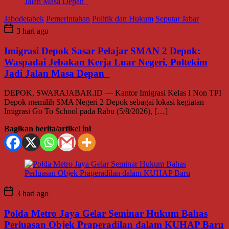
Jabodetabek
Pemerintahan
Politik dan Hukum
Seputar Jabar
3 hari ago
Imigrasi Depok Sasar Pelajar SMAN 2 Depok:
Waspadai Jebakan Kerja Luar Negeri, Poltekim
Jadi Jalan Masa Depan
DEPOK, SWARAJABAR.ID — Kantor Imigrasi Kelas I Non TPI
Depok memilih SMA Negeri 2 Depok sebagai lokasi kegiatan
Imigrasi Go To School pada Rabu (5/8/2026), […]
Bagikan berita/artikel ini
3 hari ago
Polda Metro Jaya Gelar Seminar Hukum Bahas
Perluasan Objek Praperadilan dalam KUHAP Baru