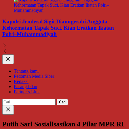
Kapolri Jenderal Sigit Dianugerahi Anggota
Kehormatan Tapak Suci, Kian Eratkan Ikatan
Polri–Muhammadiyah
Close
Tentang kami
Pedoman Media Siber
Redaksi
Pasang Iklan
Partner’s Link
Cari
untuk:
Close
search
Putih Sari Sosialisasikan 4 Pilar MPR RI