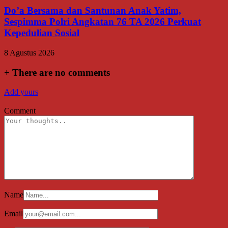
Do’a Bersama dan Santunan Anak Yatim,
Sespimma Polri Angkatan 76 TA 2026 Perkuat
Kepedulian Sosial
8 Agustus 2026
+
There are no comments
Add yours
Comment
Name
Email