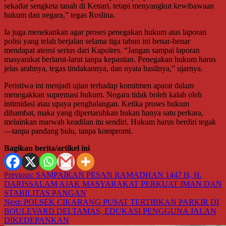
sekadar sengketa tanah di Kenari, tetapi menyangkut kewibawaan
hukum dan negara,” tegas Roslina.
Ia juga menekankan agar proses penegakan hukum atas laporan
polisi yang telah berjalan selama tiga tahun ini benar-benar
mendapat atensi serius dari Kapolres. “Jangan sampai laporan
masyarakat berlarut-larut tanpa kepastian. Penegakan hukum harus
jelas arahnya, tegas tindakannya, dan nyata hasilnya,” ujarnya.
Peristiwa ini menjadi ujian terhadap komitmen aparat dalam
menegakkan supremasi hukum. Negara tidak boleh kalah oleh
intimidasi atau upaya penghalangan. Ketika proses hukum
dihambat, maka yang dipertaruhkan bukan hanya satu perkara,
melainkan marwah keadilan itu sendiri. Hukum harus berdiri tegak
—tanpa pandang bulu, tanpa kompromi.
Bagikan berita/artikel ini
Navigasi
Previous:
SAMPAIKAN PESAN RAMADHAN 1447 H, H.
DARISSALAM AJAK MASYARAKAT PERKUAT IMAN DAN
pos
STABILITAS PANGAN
Next:
POLSEK CIKARANG PUSAT TERTIBKAN PARKIR DI
BOULEVARD DELTAMAS, EDUKASI PENGGUNA JALAN
DIKEDEPANKAN