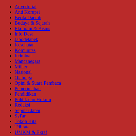
Advertorial
Anti Korupsi
Berita Daerah
Budaya & Sejarah
Ekonomi & Bisnis
Info Desa
Jabodetabek
Kesehatan
Komunitas
Kriminal
Mancanegara
Militer
Nasional
Olahraga
Opini & Suara Pembaca
Pemerintahan
Pendidikan
Politik dan Hukum
Redaksi
Seputar Jabar
Syi'ar
Tokoh Kita
Tribrata
UMKM & Ekraf