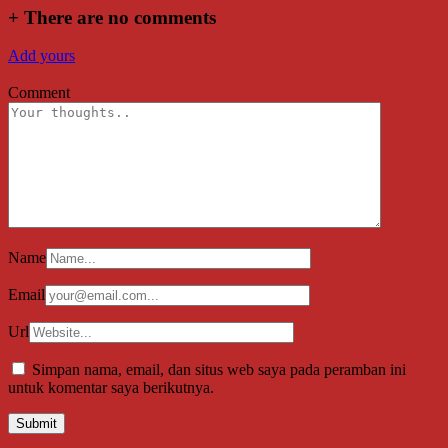
+
There are no comments
Add yours
Comment
Name
Email
Url
Simpan nama, email, dan situs web saya pada peramban ini
untuk komentar saya berikutnya.