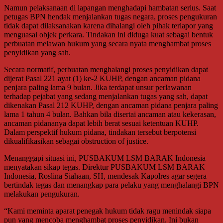
Namun pelaksanaan di lapangan menghadapi hambatan serius. Saat
petugas BPN hendak menjalankan tugas negara, proses pengukuran
tidak dapat dilaksanakan karena dihalangi oleh pihak terlapor yang
menguasai objek perkara. Tindakan ini diduga kuat sebagai bentuk
perbuatan melawan hukum yang secara nyata menghambat proses
penyidikan yang sah.
Secara normatif, perbuatan menghalangi proses penyidikan dapat
dijerat Pasal 221 ayat (1) ke-2 KUHP, dengan ancaman pidana
penjara paling lama 9 bulan. Jika terdapat unsur perlawanan
terhadap pejabat yang sedang menjalankan tugas yang sah, dapat
dikenakan Pasal 212 KUHP, dengan ancaman pidana penjara paling
lama 1 tahun 4 bulan. Bahkan bila disertai ancaman atau kekerasan,
ancaman pidananya dapat lebih berat sesuai ketentuan KUHP.
Dalam perspektif hukum pidana, tindakan tersebut berpotensi
dikualifikasikan sebagai obstruction of justice.
Menanggapi situasi ini, PUSBAKUM LSM BARAK Indonesia
menyatakan sikap tegas. Direktur PUSBAKUM LSM BARAK
Indonesia, Roslina Siahaan, SH, mendesak Kapolres agar segera
bertindak tegas dan menangkap para pelaku yang menghalangi BPN
melakukan pengukuran.
“Kami meminta aparat penegak hukum tidak ragu menindak siapa
pun yang mencoba menghambat proses penyidikan. Ini bukan