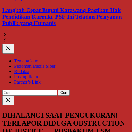
Langkah Cepat Bupati Karawang Pastikan Hak
Pendidikan Karmila, PSI: Ini Teladan Pelayanan
Publik yang Humanis
Close
Tentang kami
Pedoman Media Siber
Redaksi
Pasang Iklan
Partner’s Link
Cari
untuk:
Close
search
DIHALANGI SAAT PENGUKURAN!
TERLAPOR DIDUGA OBSTRUCTION
OF JUSTICE — PUSBAKUM LSM