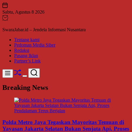
Skip
to
Sabtu, Agustus 8 2026
content
SwaraJabar.id – Jendela Informasi Nusantara
Tentang kami
Pedoman Media Siber
Redaksi
Pasang Iklan
Partner’s Link
Shuffle
Search
Menu
Switch
color
Breaking News
mode
Polda Metro Jaya Tegaskan Mayoritas Temuan di
Yayasan Jakarta Selatan Bukan Senjata Api, Proses