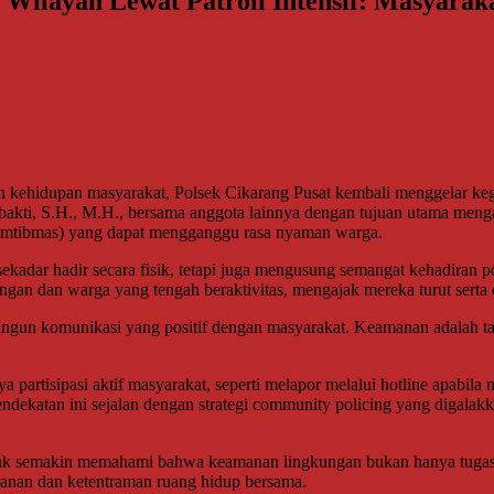
ilayah Lewat Patroli Intensif: Masyarakat
kehidupan masyarakat, Polsek Cikarang Pusat kembali menggelar kegiat
kti, S.H., M.H., bersama anggota lainnya dengan tujuan utama mengant
kamtibmas) yang dapat mengganggu rasa nyaman warga.
sekadar hadir secara fisik, tetapi juga mengusung semangat kehadiran po
n dan warga yang tengah beraktivitas, mengajak mereka turut serta
gun komunikasi yang positif dengan masyarakat. Keamanan adalah tang
 partisipasi aktif masyarakat, seperti melapor melalui hotline apabil
ekatan ini sejalan dengan strategi community policing yang digalakka
uk semakin memahami bahwa keamanan lingkungan bukan hanya tugas apa
amanan dan ketentraman ruang hidup bersama.