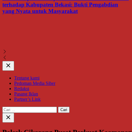
terhadap Kabupaten Bekasi: Bukti Pengabdian
yang Nyata untuk Masyarakat
Close
Tentang kami
Pedoman Media Siber
Redaksi
Pasang Iklan
Partner’s Link
Cari
untuk:
Close
search