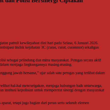
 dan Polisi Bersinergi Ciptakan
an patroli kewilayahan dini hari pada Selasa, 6 Januari 2026.
isipasi tindak kejahatan 3C (curas, curat, curanmor) sekaligus
lisi sebagai pelindung dan mitra masyarakat. Petugas secara aktif
 dalam menjaga lingkungannya masing-masing.
gung jawab bersama,” ujar salah satu petugas yang terlibat dalam
a melihat hal-hal mencurigakan, menjaga hubungan baik antarwarga,
n institusi kepolisian untuk mempererat sinergi dengan masyarakat
rat, tetapi juga bagian dari peran serta seluruh elemen