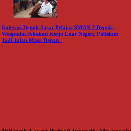
Imigrasi Depok Sasar Pelajar SMAN 2 Depok:
Waspadai Jebakan Kerja Luar Negeri, Poltekim
Jadi Jalan Masa Depan