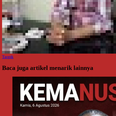
Taopik
Baca juga artikel menarik lainnya