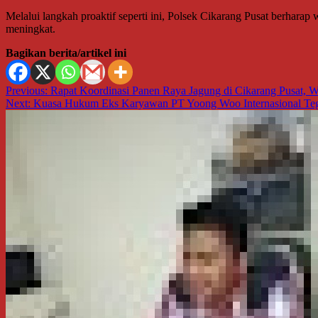
Melalui langkah proaktif seperti ini, Polsek Cikarang Pusat berharap
meningkat.
Bagikan berita/artikel ini
Navigasi
Previous:
Rapat Koordinasi Panen Raya Jagung di Cikarang Pusat, 
Next:
Kuasa Hukum Eks Karyawan PT Yoong Woo Internasional Te
pos