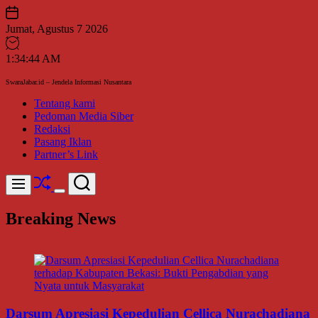
Skip
to
Jumat, Agustus 7 2026
content
1
:
34
:
45
AM
SwaraJabar.id – Jendela Informasi Nusantara
Tentang kami
Pedoman Media Siber
Redaksi
Pasang Iklan
Partner’s Link
Shuffle
Search
Menu
Switch
color
Breaking News
mode
Darsum Apresiasi Kepedulian Cellica Nurachadiana