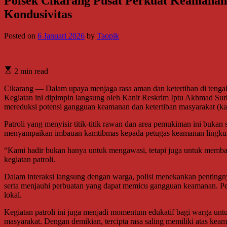
Polsek Cikarang Pusat Perkuat Keamanan W
Kondusivitas
Posted on
6 Januari 2026
by
Taopik
2 min read
Cikarang — Dalam upaya menjaga rasa aman dan ketertiban di tengah 
Kegiatan ini dipimpin langsung oleh Kanit Reskrim Iptu Akhmad Surba
mereduksi potensi gangguan keamanan dan ketertiban masyarakat (
Patroli yang menyisir titik-titik rawan dan area pemukiman ini bukan 
menyampaikan imbauan kamtibmas kepada petugas keamanan lingkunga
“Kami hadir bukan hanya untuk mengawasi, tetapi juga untuk memban
kegiatan patroli.
Dalam interaksi langsung dengan warga, polisi menekankan pentingnya
serta menjauhi perbuatan yang dapat memicu gangguan keamanan. Pend
lokal.
Kegiatan patroli ini juga menjadi momentum edukatif bagi warga unt
masyarakat. Dengan demikian, tercipta rasa saling memiliki atas ke