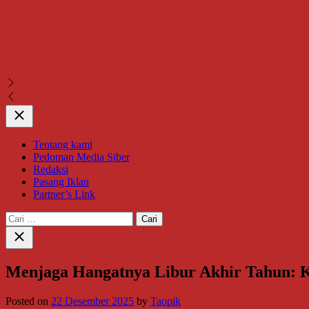
Close
Tentang kami
Pedoman Media Siber
Redaksi
Pasang Iklan
Partner’s Link
Cari
untuk:
Close
search
Menjaga Hangatnya Libur Akhir Tahun: K
Posted on
22 Desember 2025
by
Taopik