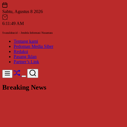
Skip
to
Sabtu, Agustus 8 2026
content
6
:
11
:
50
AM
SwaraJabar.id – Jendela Informasi Nusantara
Tentang kami
Pedoman Media Siber
Redaksi
Pasang Iklan
Partner’s Link
Shuffle
Search
Menu
Switch
color
Breaking News
mode