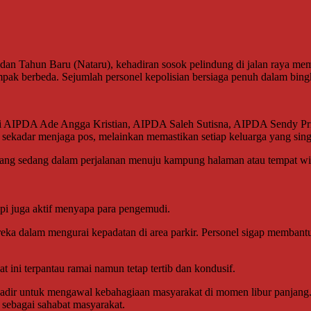
hun Baru (Nataru), kehadiran sosok pelindung di jalan raya member
ak berbeda. Sejumlah personel kepolisian bersiaga penuh dalam bingk
dari AIPDA Ade Angga Kristian, AIPDA Saleh Sutisna, AIPDA Sendy
ekadar menjaga pos, melainkan memastikan setiap keluarga yang singg
ng sedang dalam perjalanan menuju kampung halaman atau tempat wisa
tapi juga aktif menyapa para pengemudi.
reka dalam mengurai kepadatan di area parkir. Personel sigap memba
t ini terpantau ramai namun tetap tertib dan kondusif.
 hadir untuk mengawal kebahagiaan masyarakat di momen libur panjang
 sebagai sahabat masyarakat.