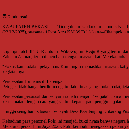
2 min read
KABUPATEN BEKASI — Di tengah hiruk-pikuk arus mudik Natal dan Ta
(22/12/2025), suasana di Rest Area KM 39 Tol Jakarta–Cikampek tamp
Dipimpin oleh IPTU Rianto Tri Wibowo, tim Regu B yang terdiri 
Zaidaan Ahmad, terlihat membaur dengan masyarakat. Mereka bukan s
“Fokus kami adalah pelayanan. Kami ingin memastikan masyarakat ya
kegiatannya.
Pendekatan Humanis di Lapangan
Petugas tidak hanya berdiri mengatur lalu lintas yang mulai padat, te
Pendekatan persuasif dan senyum ramah menjadi “senjata” utama me
keselamatan dengan cara yang santun kepada para pengguna jalan.
Hingga siang hari, situasi di wilayah Desa Pasirtanjung, Cikarang Pusa
Kehadiran para personel Polri ini menjadi bukti nyata bahwa negara
Melalui Operasi Lilin Jaya 2025, Polri kembali menegaskan perannya