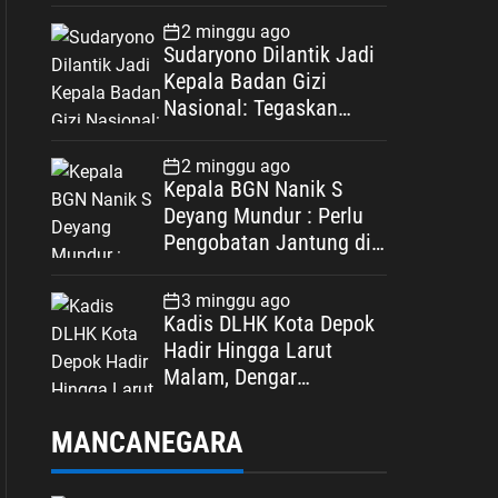
Spesifikasi
2 minggu ago
Sudaryono Dilantik Jadi
Kepala Badan Gizi
Nasional: Tegaskan
Bebas Konflik
Kepentingan
2 minggu ago
Kepala BGN Nanik S
Deyang Mundur : Perlu
Pengobatan Jantung di
Luar Negeri
3 minggu ago
Kadis DLHK Kota Depok
Hadir Hingga Larut
Malam, Dengar
Langsung Polemik
Retribusi Sampah di
MANCANEGARA
Mekarjaya