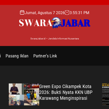
Jumat, Agustus 7 2026
3
:
55
:
32
PM
SwaraJabar.id – Jendela Informasi Nusantara
i
Pasang Iklan
Partner’s Link
Green Expo Cikampek Kota
2026: Bukti Nyata KKN UBP
Karawang Menginspirasi