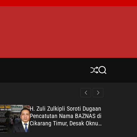
S
S
h
e
u
a
ff
r
l
c
e
h
H. Zuli Zulkipli Soroti Dugaan
Pencatutan Nama BAZNAS di
Cikarang Timur, Desak Oknum
Diungkap demi Efek Jera