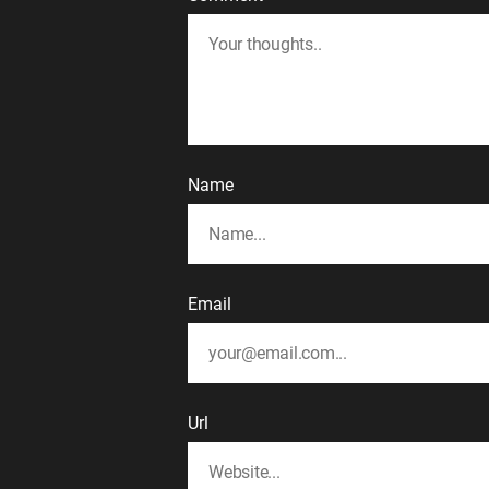
Name
Email
Url