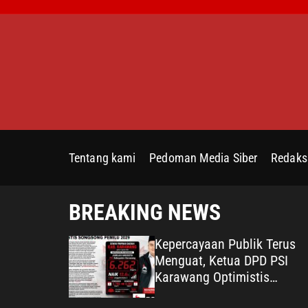
S
k
i
p
t
o
c
o
n
Tentang kami
Pedoman Media Siber
Redaks
t
e
n
BREAKING NEWS
t
egaskan
Kepercayaan Publik Terus
i Yayasan
Menguat, Ketua DPD PSI
kan Senjata
Karawang Optimistis
aman Terus
Songsong Pemilu 2029