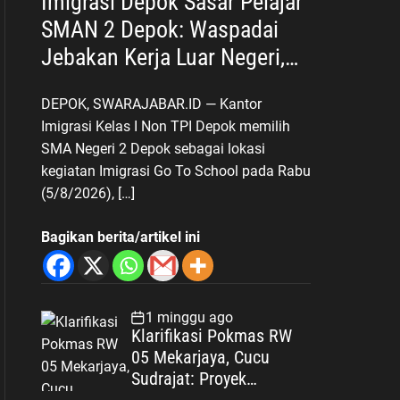
Imigrasi Depok Sasar Pelajar
SMAN 2 Depok: Waspadai
Jebakan Kerja Luar Negeri,
Poltekim Jadi Jalan Masa
DEPOK, SWARAJABAR.ID — Kantor
Depan
Imigrasi Kelas I Non TPI Depok memilih
SMA Negeri 2 Depok sebagai lokasi
kegiatan Imigrasi Go To School pada Rabu
(5/8/2026), […]
Bagikan berita/artikel ini
1 minggu ago
Klarifikasi Pokmas RW
05 Mekarjaya, Cucu
Sudrajat: Proyek
Drainase Selesai Sesuai