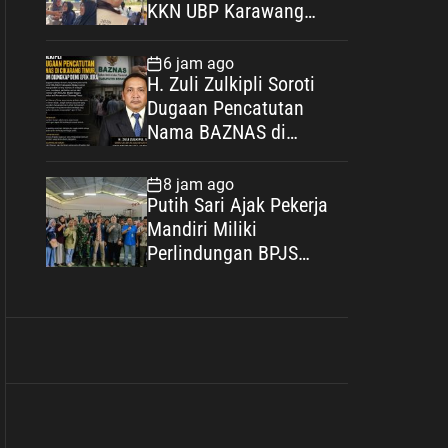
KKN UBP Karawang
Menginspirasi
6 jam ago
H. Zuli Zulkipli Soroti
Dugaan Pencatutan
Nama BAZNAS di
Cikarang Timur, Desak
Oknum Diungkap demi
8 jam ago
Efek Jera
Putih Sari Ajak Pekerja
Mandiri Miliki
Perlindungan BPJS
Ketenagakerjaan: Negara
Hadir Lindungi Pekerja,
Wujudkan Kesejahteraan