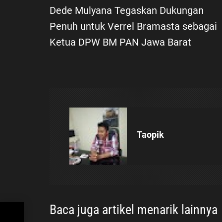
Dede Mulyana Tegaskan Dukungan
a
Penuh untuk Verrel Bramasta sebagai
v
Ketua DPW BM PAN Jawa Barat
i
g
a
s
Taopik
i
p
o
Baca juga artikel menarik lainnya
gan