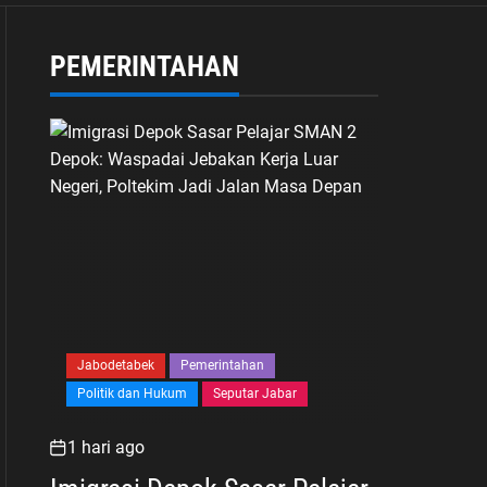
PEMERINTAHAN
Jabodetabek
Pemerintahan
Politik dan Hukum
Seputar Jabar
1 hari ago