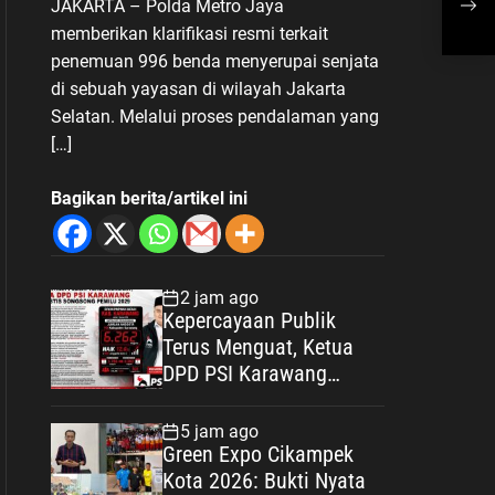
JAKARTA – Polda Metro Jaya
Pendalaman Terus Berjalan
Men
memberikan klarifikasi resmi terkait
Sej
penemuan 996 benda menyerupai senjata
Ter
di sebuah yayasan di wilayah Jakarta
Selatan. Melalui proses pendalaman yang
[…]
Bagikan berita/artikel ini
2 jam ago
Kepercayaan Publik
Terus Menguat, Ketua
DPD PSI Karawang
Optimistis Songsong
Pemilu 2029
5 jam ago
Green Expo Cikampek
Kota 2026: Bukti Nyata