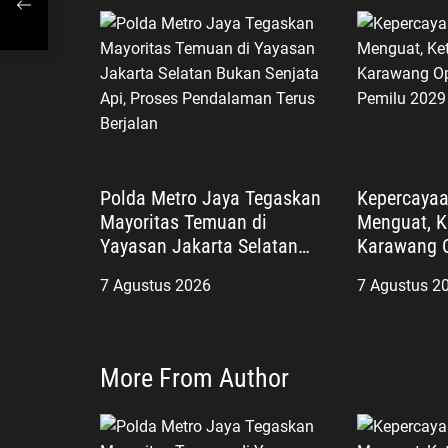
s
awa
Polda Metro Jaya Tegaskan
Kepercayaa
Mayoritas Temuan di
Menguat, K
Yayasan Jakarta Selatan
Karawang O
Bukan Senjata Api, Proses
Songsong 
7 Agustus 2026
7 Agustus 2
Pendalaman Terus Berjalan
More From Author