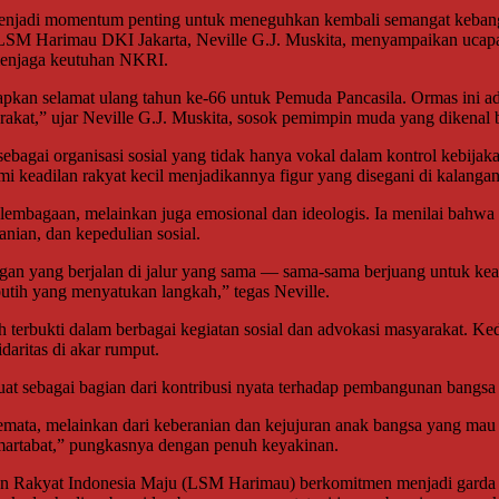
njadi momentum penting untuk meneguhkan kembali semangat kebangsaa
SM Harimau DKI Jakarta, Neville G.J. Muskita, menyampaikan ucapan 
 menjaga keutuhan NKRI.
an selamat ulang tahun ke-66 untuk Pemuda Pancasila. Ormas ini adal
at,” ujar Neville G.J. Muskita, sosok pemimpin muda yang dikenal berka
gai organisasi sosial yang tidak hanya vokal dalam kontrol kebijaka
mi keadilan rakyat kecil menjadikannya figur yang disegani di kalanga
lembagaan, melainkan juga emosional dan ideologis. Ia menilai bahwa
nian, dan kepedulian sosial.
n yang berjalan di jalur yang sama — sama-sama berjuang untuk keadi
putih yang menyatukan langkah,” tegas Neville.
 terbukti dalam berbagai kegiatan sosial dan advokasi masyarakat. Ke
aritas di akar rumput.
at sebagai bagian dari kontribusi nyata terhadap pembangunan bangsa 
emata, melainkan dari keberanian dan kejujuran anak bangsa yang mau
martabat,” pungkasnya dengan penuh keyakinan.
 Rakyat Indonesia Maju (LSM Harimau) berkomitmen menjadi garda t