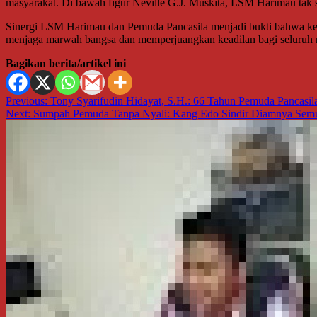
masyarakat. Di bawah figur Neville G.J. Muskita, LSM Harimau tak s
Sinergi LSM Harimau dan Pemuda Pancasila menjadi bukti bahwa ketik
menjaga marwah bangsa dan memperjuangkan keadilan bagi seluruh r
Bagikan berita/artikel ini
Navigasi
Previous:
Tony Syarifudin Hidayat, S.H.: 66 Tahun Pemuda Pancasil
Next:
Sumpah Pemuda Tanpa Nyali: Kang Edo Sindir Diamnya Semu
pos