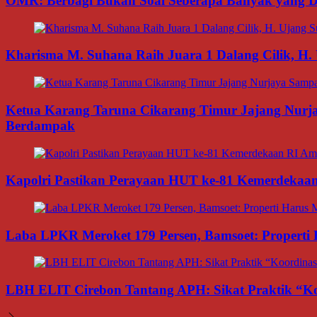
OMR: Berbagi Bukan Soal Seberapa Banyak yang Di
Kharisma M. Suhana Raih Juara 1 Dalang Cilik, H. 
Ketua Karang Taruna Cikarang Timur Jajang Nurj
Berdampak
Kapolri Pastikan Perayaan HUT ke-81 Kemerdekaan R
Laba LPKR Meroket 179 Persen, Bamsoet: Properti
LBH ELIT Cirebon Tantang APH: Sikat Praktik “Ko