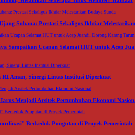
miliki, Melainkan Seberapa Tulus Memberi Manfaat
Ujang Suhana: Prestasi Sekaligus Ikhtiar Melestarik
aya Sampaikan Ucapan Selamat HUT untuk Acep Juan
I Aman, Sinergi Lintas Institusi Diperkuat
 Harus Menjadi Arsitek Pertumbuhan Ekonomi Nasion
ordinasi” Berkedok Pungutan di Proyek Pemerintah