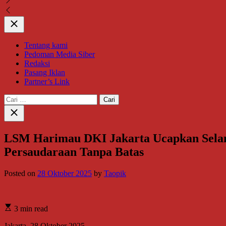
Close
Tentang kami
Pedoman Media Siber
Redaksi
Pasang Iklan
Partner’s Link
Cari
untuk:
Close
search
LSM Harimau DKI Jakarta Ucapkan Selama
Persaudaraan Tanpa Batas
Posted on
28 Oktober 2025
by
Taopik
3 min read
Jakarta, 28 Oktober 2025 —