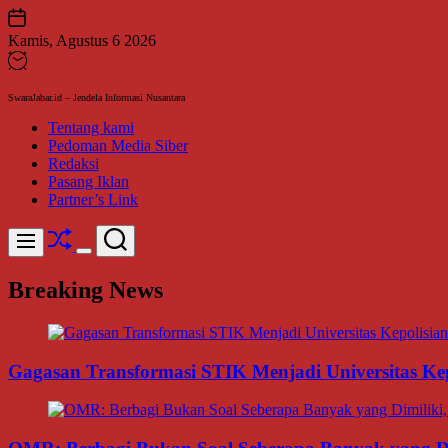
Skip
to
Kamis, Agustus 6 2026
content
SwaraJabar.id – Jendela Informasi Nusantara
Tentang kami
Pedoman Media Siber
Redaksi
Pasang Iklan
Partner’s Link
Shuffle
Search
Menu
Switch
color
Breaking News
mode
Gagasan Transformasi STIK Menjadi Universitas Ke