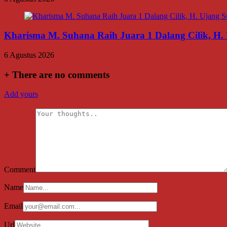
Kharisma M. Suhana Raih Juara 1 Dalang Cilik, H. 
6 Agustus 2026
+
There are no comments
Add yours
Comment
Name
Email
Url