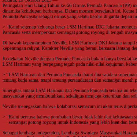
Peringatan Hari Ulang Tahun ke-66 Ormas Pemuda Pancasila (PP) me
dinamika kehidupan berbangsa. Dalam momen bersejarah ini, Ketua L
Pemuda Pancasila sebagai ormas yang selalu berdiri di garda depan
> “Kami segenap keluarga besar LSM Harimau DKI Jakarta mengucapk
Pancasila serta memperkuat semangat gotong royong di tengah masyarak
Di bawah kepemimpinan Neville, LSM Harimau DKI Jakarta tampil seba
kepentingan rakyat. Karakter Neville yang berani bersuara lantang de
Kedekatan Neville dengan Pemuda Pancasila bukan hanya bersifat ke
LSM Harimau yang berpegang teguh pada nilai-nilai kejujuran, kebera
> “LSM Harimau dan Pemuda Pancasila ibarat dua saudara seperjuanga
tentang kerja sama, tetapi tentang persaudaraan dan semangat merah 
Sinergitas antara LSM Harimau dan Pemuda Pancasila selama ini telah
masyarakat yang membutuhkan, sekaligus menjaga ketertiban dan solid
Neville menegaskan bahwa kolaborasi semacam ini akan terus diperku
> “Kami percaya bahwa perubahan besar tidak lahir dari kekuasaan s
— semangat gotong royong untuk Indonesia yang lebih kuat dan ber
Sebagai lembaga independen, Lembaga Swadaya Masyarakat Harapan