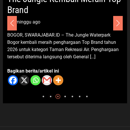
Pesantren
Brand
9 Agustus 2026
1 minggu ago
Umum
BOGOR, SWARAJABAR.ID – The Jungle Waterpark
Olahraga Bersama Sespimma
Bogor kembali meraih penghargaan Top Brand tahun
Angkatan 76, Bangun Kebugaran
2026 untuk kategori Taman Rekreasi Air. Penghargaan
dan Soliditas Peserta Didik
tersebut diterima langsung oleh General […]
9 Agustus 2026
Bagikan berita/artikel ini