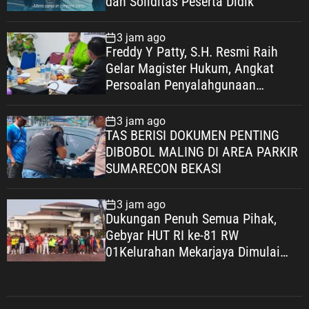
dan Soliditas Peserta Didik
3 jam ago
Freddy Y Patty, S.H. Resmi Raih
Gelar Magister Hukum, Angkat
Persoalan Penyalahgunaan
Keadaan dalam Peralihan Hak Atas
Tanah
3 jam ago
TAS BERISI DOKUMEN PENTING
DIBOBOL MALING DI AREA PARKIR
SUMARECON BEKASI
3 jam ago
Dukungan Penuh Semua Pihak,
Gebyar HUT RI ke-81 RW
01Kelurahan Mekarjaya Dimulai
dengan Sepakbola Usia SD