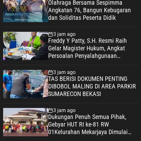
Olahraga Bersama Sespimma
Angkatan 76, Bangun Kebugaran
dan Soliditas Peserta Didik
3 jam ago
Freddy Y Patty, S.H. Resmi Raih
Gelar Magister Hukum, Angkat
Persoalan Penyalahgunaan
Keadaan dalam Peralihan Hak Atas
Tanah
3 jam ago
TAS BERISI DOKUMEN PENTING
DIBOBOL MALING DI AREA PARKIR
SUMARECON BEKASI
3 jam ago
Dukungan Penuh Semua Pihak,
Gebyar HUT RI ke-81 RW
01Kelurahan Mekarjaya Dimulai
dengan Sepakbola Usia SD