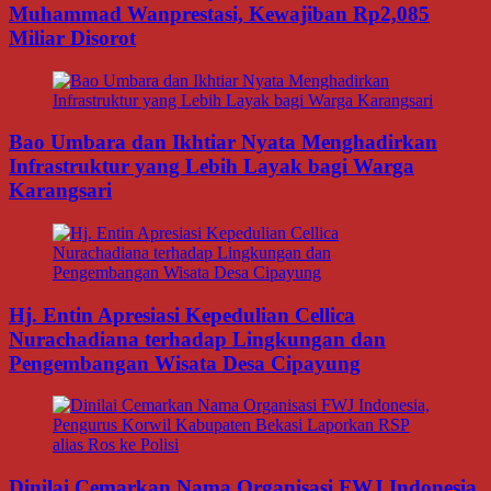
Muhammad Wanprestasi, Kewajiban Rp2,085
Miliar Disorot
Bao Umbara dan Ikhtiar Nyata Menghadirkan
Infrastruktur yang Lebih Layak bagi Warga
Karangsari
Hj. Entin Apresiasi Kepedulian Cellica
Nurachadiana terhadap Lingkungan dan
Pengembangan Wisata Desa Cipayung
Dinilai Cemarkan Nama Organisasi FWJ Indonesia,