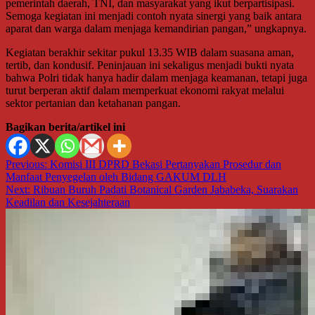
pemerintah daerah, TNI, dan masyarakat yang ikut berpartisipasi.
Semoga kegiatan ini menjadi contoh nyata sinergi yang baik antara
aparat dan warga dalam menjaga kemandirian pangan,” ungkapnya.
Kegiatan berakhir sekitar pukul 13.35 WIB dalam suasana aman,
tertib, dan kondusif. Peninjauan ini sekaligus menjadi bukti nyata
bahwa Polri tidak hanya hadir dalam menjaga keamanan, tetapi juga
turut berperan aktif dalam memperkuat ekonomi rakyat melalui
sektor pertanian dan ketahanan pangan.
Bagikan berita/artikel ini
Navigasi
Previous:
Komisi III DPRD Bekasi Pertanyakan Prosedur dan
Manfaat Penyegelan oleh Bidang GAKUM DLH
pos
Next:
Ribuan Buruh Padati Botanical Garden Jababeka, Suarakan
Keadilan dan Kesejahteraan