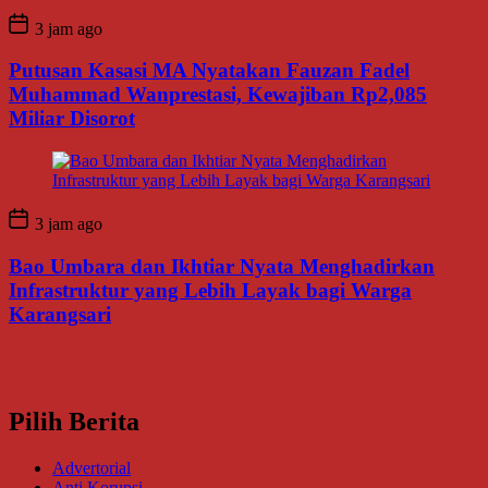
3 jam ago
Putusan Kasasi MA Nyatakan Fauzan Fadel
Muhammad Wanprestasi, Kewajiban Rp2,085
Miliar Disorot
3 jam ago
Bao Umbara dan Ikhtiar Nyata Menghadirkan
Infrastruktur yang Lebih Layak bagi Warga
Karangsari
Pilih Berita
Advertorial
Anti Korupsi