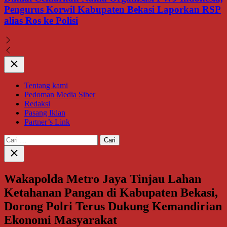
Pengurus Korwil Kabupaten Bekasi Laporkan RSP
alias Ros ke Polisi
Close
Tentang kami
Pedoman Media Siber
Redaksi
Pasang Iklan
Partner’s Link
Cari
untuk:
Close
search
Wakapolda Metro Jaya Tinjau Lahan
Ketahanan Pangan di Kabupaten Bekasi,
Dorong Polri Terus Dukung Kemandirian
Ekonomi Masyarakat