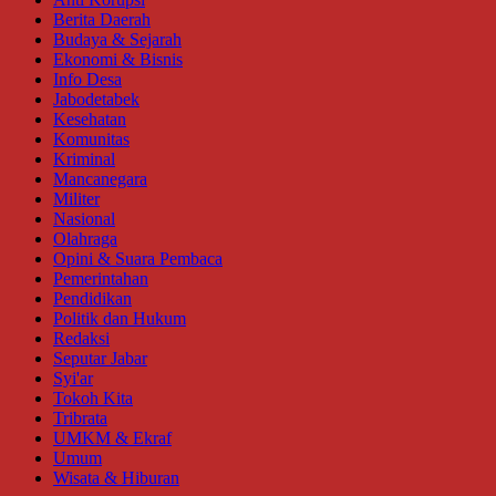
Berita Daerah
Budaya & Sejarah
Ekonomi & Bisnis
Info Desa
Jabodetabek
Kesehatan
Komunitas
Kriminal
Mancanegara
Militer
Nasional
Olahraga
Opini & Suara Pembaca
Pemerintahan
Pendidikan
Politik dan Hukum
Redaksi
Seputar Jabar
Syi'ar
Tokoh Kita
Tribrata
UMKM & Ekraf
Umum
Wisata & Hiburan