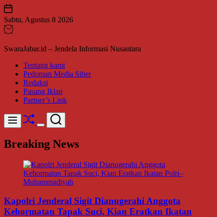
Skip
to
Sabtu, Agustus 8 2026
content
SwaraJabar.id – Jendela Informasi Nusantara
Tentang kami
Pedoman Media Siber
Redaksi
Pasang Iklan
Partner’s Link
Shuffle
Search
Menu
Switch
color
Breaking News
mode
Kapolri Jenderal Sigit Dianugerahi Anggota
Kehormatan Tapak Suci, Kian Eratkan Ikatan