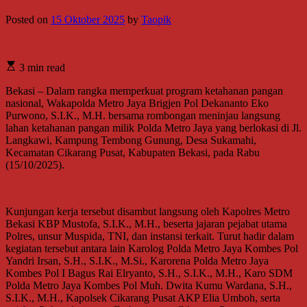
Posted on
15 Oktober 2025
by
Taopik
3 min read
Bekasi – Dalam rangka memperkuat program ketahanan pangan
nasional, Wakapolda Metro Jaya Brigjen Pol Dekananto Eko
Purwono, S.I.K., M.H. bersama rombongan meninjau langsung
lahan ketahanan pangan milik Polda Metro Jaya yang berlokasi di Jl.
Langkawi, Kampung Tembong Gunung, Desa Sukamahi,
Kecamatan Cikarang Pusat, Kabupaten Bekasi, pada Rabu
(15/10/2025).
Kunjungan kerja tersebut disambut langsung oleh Kapolres Metro
Bekasi KBP Mustofa, S.I.K., M.H., beserta jajaran pejabat utama
Polres, unsur Muspida, TNI, dan instansi terkait. Turut hadir dalam
kegiatan tersebut antara lain Karolog Polda Metro Jaya Kombes Pol
Yandri Irsan, S.H., S.I.K., M.Si., Karorena Polda Metro Jaya
Kombes Pol I Bagus Rai Elryanto, S.H., S.I.K., M.H., Karo SDM
Polda Metro Jaya Kombes Pol Muh. Dwita Kumu Wardana, S.H.,
S.I.K., M.H., Kapolsek Cikarang Pusat AKP Elia Umboh, serta