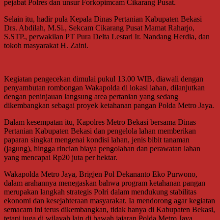
pejabat Polres dan unsur Forkopimcam Cikarang Pusat.
Selain itu, hadir pula Kepala Dinas Pertanian Kabupaten Bekasi
Drs. Abdilah, M.Si., Sekcam Cikarang Pusat Mamat Raharjo,
S.STP., perwakilan PT Pura Delta Lestari Ir. Nandang Herdia, dan
tokoh masyarakat H. Zaini.
Kegiatan pengecekan dimulai pukul 13.00 WIB, diawali dengan
penyambutan rombongan Wakapolda di lokasi lahan, dilanjutkan
dengan peninjauan langsung area pertanian yang sedang
dikembangkan sebagai proyek ketahanan pangan Polda Metro Jaya.
Dalam kesempatan itu, Kapolres Metro Bekasi bersama Dinas
Pertanian Kabupaten Bekasi dan pengelola lahan memberikan
paparan singkat mengenai kondisi lahan, jenis bibit tanaman
(jagung), hingga rincian biaya pengolahan dan perawatan lahan
yang mencapai Rp20 juta per hektar.
Wakapolda Metro Jaya, Brigjen Pol Dekananto Eko Purwono,
dalam arahannya menegaskan bahwa program ketahanan pangan
merupakan langkah strategis Polri dalam mendukung stabilitas
ekonomi dan kesejahteraan masyarakat. Ia mendorong agar kegiatan
semacam ini terus dikembangkan, tidak hanya di Kabupaten Bekasi,
tetapi juga di wilayah lain di bawah jajaran Polda Metro Jaya.