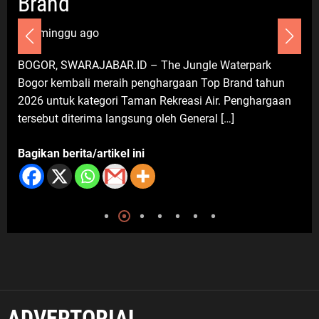
rand
Eko
2 m
Langkah Cepat Bupati Karawang
Pastikan Hak Pendidikan Karmila,
 minggu ago
PSI: Ini Teladan Pelayanan Publik
DEPOK
yang Humanis
OR, SWARAJABAR.ID – The Jungle Waterpark
Peruma
or kembali meraih penghargaan Top Brand tahun
Kecama
7 Agustus 2026
6 untuk kategori Taman Rekreasi Air. Penghargaan
Gridea
sebut diterima langsung oleh General […]
kuliner
ikan berita/artikel ini
Bagika
ADVERTORIAL