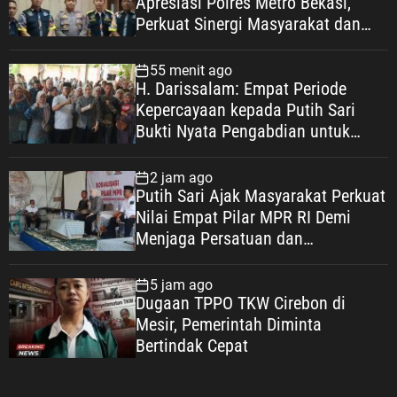
Apresiasi Polres Metro Bekasi,
Perkuat Sinergi Masyarakat dan
Kepolisian Demi Kamtibmas yang
Kondusif
55 menit ago
H. Darissalam: Empat Periode
Kepercayaan kepada Putih Sari
Bukti Nyata Pengabdian untuk
Masyarakat
2 jam ago
Putih Sari Ajak Masyarakat Perkuat
Nilai Empat Pilar MPR RI Demi
Menjaga Persatuan dan
Mewujudkan Indonesia Maju
5 jam ago
Dugaan TPPO TKW Cirebon di
Mesir, Pemerintah Diminta
Bertindak Cepat