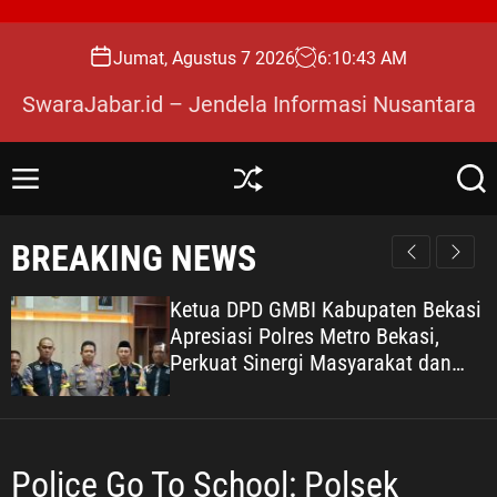
S
k
Jumat, Agustus 7 2026
6
:
10
:
44
AM
i
p
SwaraJabar.id – Jendela Informasi Nusantara
t
o
c
M
S
S
o
e
h
e
n
u
a
n
BREAKING NEWS
u
ff
r
t
l
c
e
e
h
Ketua DPD GMBI Kabupaten Bekasi
n
Apresiasi Polres Metro Bekasi,
t
Perkuat Sinergi Masyarakat dan
Kepolisian Demi Kamtibmas yang
Kondusif
Police Go To School: Polsek