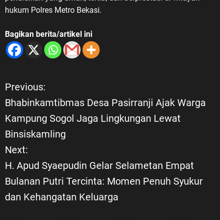
hukum Polres Metro Bekasi.
Bagikan berita/artikel ini
Previous:
N
Bhabinkamtibmas Desa Pasirranji Ajak Warga
a
Kampung Sogol Jaga Lingkungan Lewat
Binsiskamling
v
Next:
i
H. Apud Syaepudin Gelar Selametan Empat
Bulanan Putri Tercinta: Momen Penuh Syukur
g
dan Kehangatan Keluarga
a