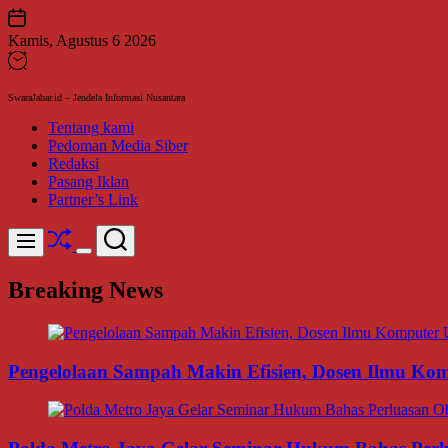
Skip
to
Kamis, Agustus 6 2026
content
SwaraJabar.id – Jendela Informasi Nusantara
Tentang kami
Pedoman Media Siber
Redaksi
Pasang Iklan
Partner’s Link
Shuffle
Search
Menu
Switch
color
Breaking News
mode
Pengelolaan Sampah Makin Efisien, Dosen Ilmu K