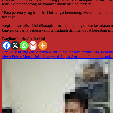
terus aktif mendorong masyarakat untuk menjadi peserta.
“Para peserta yang hadir hari ini sangat beruntung. Mereka bisa mend
ucapnya.
Kegiatan sosialisasi ini diharapkan mampu meningkatkan kesadaran m
banyak keluarga pekerja yang terlindungi dan mendapat kepastian jam
Bagikan berita/artikel ini
Navigasi
Previous:
#LangkahBersama Menuju Mekar Jaya Youth Run, Pemuda
Next:
Polres Metro Bekasi Bergerak Cepat Amankan Oknum Ustadz 
pos