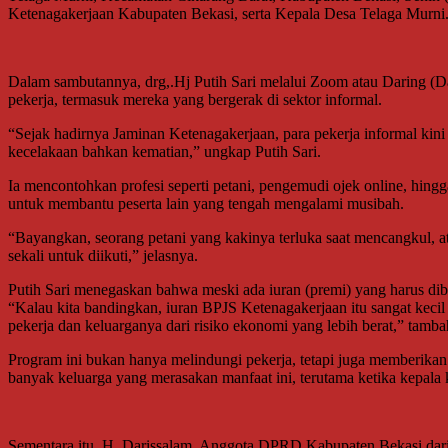
Ketenagakerjaan Kabupaten Bekasi, serta Kepala Desa Telaga Murni
Dalam sambutannya, drg,.Hj Putih Sari melalui Zoom atau Daring 
pekerja, termasuk mereka yang bergerak di sektor informal.
“Sejak hadirnya Jaminan Ketenagakerjaan, para pekerja informal kini
kecelakaan bahkan kematian,” ungkap Putih Sari.
Ia mencontohkan profesi seperti petani, pengemudi ojek online, hing
untuk membantu peserta lain yang tengah mengalami musibah.
“Bayangkan, seorang petani yang kakinya terluka saat mencangkul, at
sekali untuk diikuti,” jelasnya.
Putih Sari menegaskan bahwa meski ada iuran (premi) yang harus diba
“Kalau kita bandingkan, iuran BPJS Ketenagakerjaan itu sangat kecil s
pekerja dan keluarganya dari risiko ekonomi yang lebih berat,” tamb
Program ini bukan hanya melindungi pekerja, tetapi juga memberikan
banyak keluarga yang merasakan manfaat ini, terutama ketika kepala
Sementara itu, H. Darissalam, Anggota DPRD Kabupaten Bekasi dar