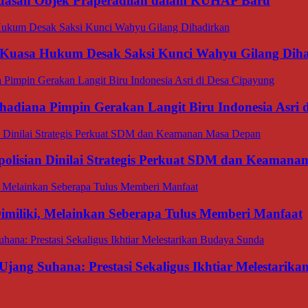
luasan Objek Praperadilan dalam KUHAP Baru
 Kuasa Hukum Desak Saksi Kunci Wahyu Gilang Dih
hadiana Pimpin Gerakan Langit Biru Indonesia Asri 
polisian Dinilai Strategis Perkuat SDM dan Keaman
miliki, Melainkan Seberapa Tulus Memberi Manfaat
Ujang Suhana: Prestasi Sekaligus Ikhtiar Melestarik