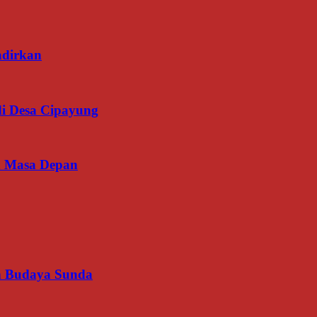
adirkan
di Desa Cipayung
an Masa Depan
an Budaya Sunda