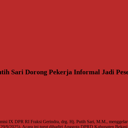
tih Sari Dorong Pekerja Informal Jadi Pe
 IX DPR RI Fraksi Gerindra, drg. Hj. Putih Sari, M.M., menggelar sos
29/9/2025). Acara ini turut dihadiri Anggota DPRD Kabupaten Bekasi