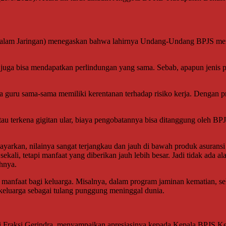
.
(Dalam Jaringan) menegaskan bahwa lahirnya Undang-Undang BPJS meru
 juga bisa mendapatkan perlindungan yang sama. Sebab, apapun jenis p
ga guru sama-sama memiliki kerentanan terhadap risiko kerja. Dengan 
au terkena gigitan ular, biaya pengobatannya bisa ditanggung oleh BPJ
yarkan, nilainya sangat terjangkau dan jauh di bawah produk asuransi
ekali, tetapi manfaat yang diberikan jauh lebih besar. Jadi tidak ada a
ahnya.
 manfaat bagi keluarga. Misalnya, dalam program jaminan kematian, sel
 keluarga sebagai tulang punggung meninggal dunia.
i Fraksi Gerindra, menyampaikan apresiasinya kepada Kepala BPJS K