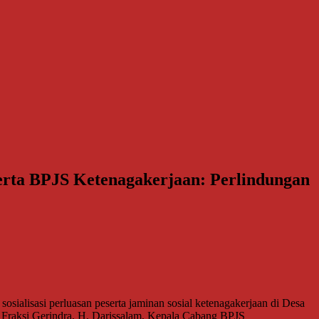
serta BPJS Ketenagakerjaan: Perlindungan
ialisasi perluasan peserta jaminan sosial ketenagakerjaan di Desa
 Fraksi Gerindra, H. Darissalam, Kepala Cabang BPJS