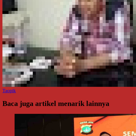
Taopik
Baca juga artikel menarik lainnya