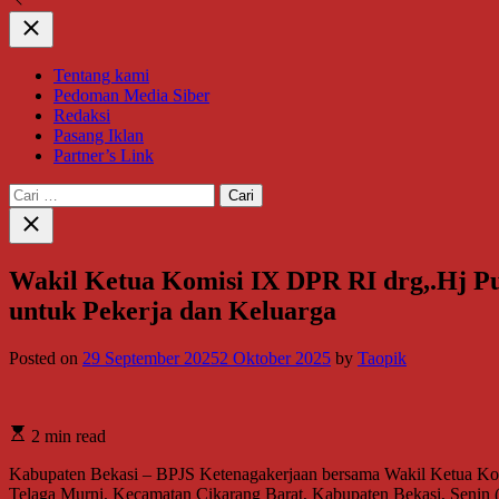
Close
Tentang kami
Pedoman Media Siber
Redaksi
Pasang Iklan
Partner’s Link
Cari
untuk:
Close
search
Wakil Ketua Komisi IX DPR RI drg,.Hj Pu
untuk Pekerja dan Keluarga
Posted on
29 September 2025
2 Oktober 2025
by
Taopik
2 min read
Kabupaten Bekasi – BPJS Ketenagakerjaan bersama Wakil Ketua Komisi
Telaga Murni, Kecamatan Cikarang Barat, Kabupaten Bekasi, Senin (