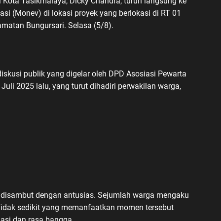
Kota Tasikmalaya, Dicky Chandra, turun langsung ke
i (Monev) di lokasi proyek yang berlokasi di RT 01
amatan Bungursari. Selasa (5/8).
diskusi publik yang digelar oleh DPD Asosiasi Pewarta
uli 2025 lalu, yang turut dihadiri perwakilan warga,
t disambut dengan antusias. Sejumlah warga mengaku
. Tidak sedikit yang memanfaatkan momen tersebut
asi dan rasa bangga.