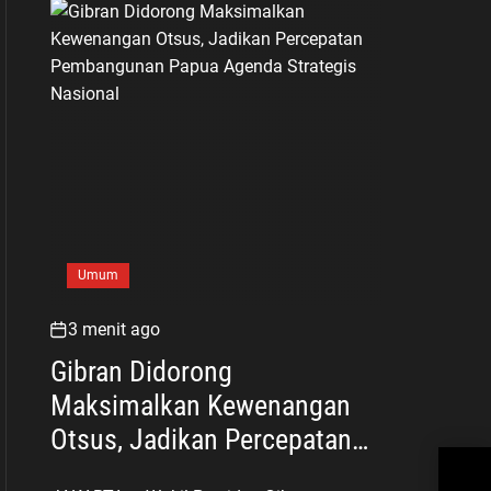
Umum
3 menit ago
Gibran Didorong
Maksimalkan Kewenangan
Otsus, Jadikan Percepatan
Men
Pembangunan Papua Agenda
Teg