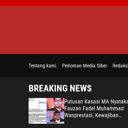
S
k
i
p
t
o
c
o
n
Tentang kami
Pedoman Media Siber
Redaks
t
e
n
BREAKING NEWS
t
aksimalkan
Putusan Kasasi MA Nyatak
 Jadikan
Fauzan Fadel Muhammad
ngunan
Wanprestasi, Kewajiban
egis
Rp2,085 Miliar Disorot