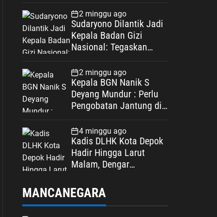
Spesifikasi
2 minggu ago
Sudaryono Dilantik Jadi
Kepala Badan Gizi
Nasional: Tegaskan
Bebas Konflik
Kepentingan
2 minggu ago
Kepala BGN Nanik S
Deyang Mundur : Perlu
Pengobatan Jantung di
Luar Negeri
4 minggu ago
Kadis DLHK Kota Depok
Hadir Hingga Larut
Malam, Dengar
Langsung Polemik
Retribusi Sampah di
MANCANEGARA
Mekarjaya