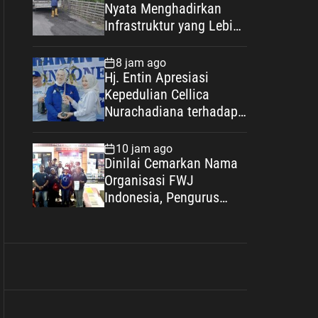
Nyata Menghadirkan
Infrastruktur yang Lebih
Layak bagi Warga
Karangsari
8 jam ago
Hj. Entin Apresiasi
Kepedulian Cellica
Nurachadiana terhadap
Lingkungan dan
Pengembangan Wisata
10 jam ago
Desa Cipayung
Dinilai Cemarkan Nama
Organisasi FWJ
Indonesia, Pengurus
Korwil Kabupaten Bekasi
Laporkan RSP alias Ros
ke Polisi