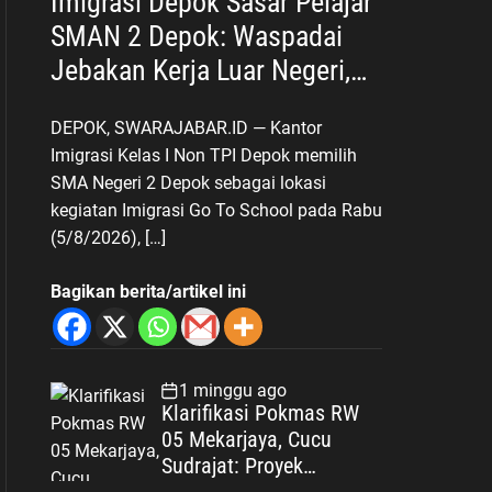
Imigrasi Depok Sasar Pelajar
SMAN 2 Depok: Waspadai
Jebakan Kerja Luar Negeri,
Poltekim Jadi Jalan Masa
DEPOK, SWARAJABAR.ID — Kantor
Depan
Imigrasi Kelas I Non TPI Depok memilih
SMA Negeri 2 Depok sebagai lokasi
kegiatan Imigrasi Go To School pada Rabu
(5/8/2026), […]
Bagikan berita/artikel ini
1 minggu ago
Klarifikasi Pokmas RW
05 Mekarjaya, Cucu
Sudrajat: Proyek
Drainase Selesai Sesuai