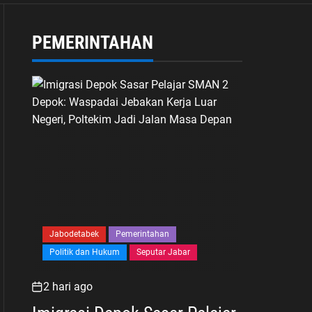
Cipayung
PEMERINTAHAN
Jabodetabek
Pemerintahan
Politik dan Hukum
Seputar Jabar
2 hari ago