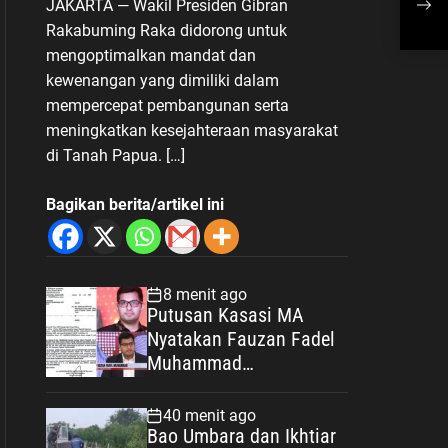
JAKARTA — Wakil Presiden Gibran
Strategis Nasional
Str
Rakabuming Raka didorong untuk
mengoptimalkan mandat dan
kewenangan yang dimiliki dalam
mempercepat pembangunan serta
meningkatkan kesejahteraan masyarakat
di Tanah Papua. […]
Bagikan berita/artikel ini
8 menit ago
Putusan Kasasi MA
Nyatakan Fauzan Fadel
Muhammad
Wanprestasi, Kewajiban
Rp2,085 Miliar Disorot
40 menit ago
Bao Umbara dan Ikhtiar