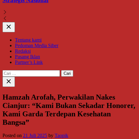
Strategis Nasional
Close
Tentang kami
Pedoman Media Siber
Redaksi
Pasang Iklan
Partner’s Link
Cari
untuk:
Close
search
Hamzah Arofah, Perwakilan Nakes
Cianjur: “Kami Bukan Sekadar Honorer,
Kami Garda Terdepan Kesehatan
Bangsa”
Posted on
21 Juli 2025
by
Taopik