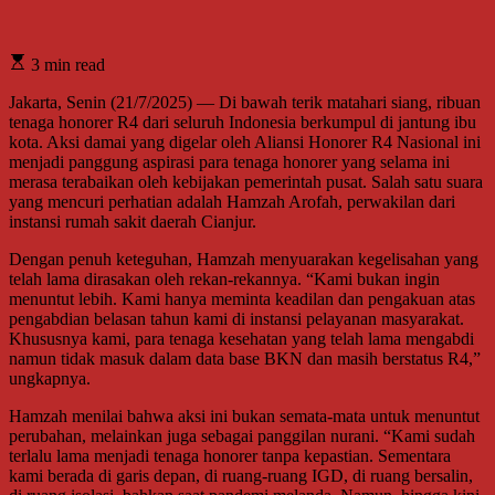
3 min read
Jakarta, Senin (21/7/2025) — Di bawah terik matahari siang, ribuan
tenaga honorer R4 dari seluruh Indonesia berkumpul di jantung ibu
kota. Aksi damai yang digelar oleh Aliansi Honorer R4 Nasional ini
menjadi panggung aspirasi para tenaga honorer yang selama ini
merasa terabaikan oleh kebijakan pemerintah pusat. Salah satu suara
yang mencuri perhatian adalah Hamzah Arofah, perwakilan dari
instansi rumah sakit daerah Cianjur.
Dengan penuh keteguhan, Hamzah menyuarakan kegelisahan yang
telah lama dirasakan oleh rekan-rekannya. “Kami bukan ingin
menuntut lebih. Kami hanya meminta keadilan dan pengakuan atas
pengabdian belasan tahun kami di instansi pelayanan masyarakat.
Khususnya kami, para tenaga kesehatan yang telah lama mengabdi
namun tidak masuk dalam data base BKN dan masih berstatus R4,”
ungkapnya.
Hamzah menilai bahwa aksi ini bukan semata-mata untuk menuntut
perubahan, melainkan juga sebagai panggilan nurani. “Kami sudah
terlalu lama menjadi tenaga honorer tanpa kepastian. Sementara
kami berada di garis depan, di ruang-ruang IGD, di ruang bersalin,