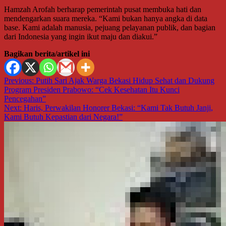
Hamzah Arofah berharap pemerintah pusat membuka hati dan
mendengarkan suara mereka. “Kami bukan hanya angka di data
base. Kami adalah manusia, pejuang pelayanan publik, dan bagian
dari Indonesia yang ingin ikut maju dan diakui.”
Bagikan berita/artikel ini
Navigasi
Previous:
Putih Sari Ajak Warga Bekasi Hidup Sehat dan Dukung
Program Presiden Prabowo: “Cek Kesehatan Itu Kunci
pos
Pencegahan”
Next:
Haris, Perwakilan Honorer Bekasi: “Kami Tak Butuh Janji,
Kami Butuh Kepastian dari Negara!”