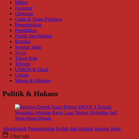
Militer
Nasional
Olahraga
Opini & Suara Pembaca
Pemerintahan
Pendidikan
Politik dan Hukum
Redaksi
Seputar Jabar
Syi'ar
Tokoh Kita
Tribrata
UMKM & Ekraf
Umum
Wisata & Hiburan
Politik & Hukum
Jabodetabek
Pemerintahan
Politik dan Hukum
Seputar Jabar
3 hari ago