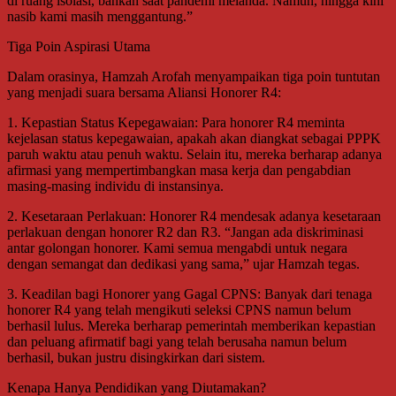
di ruang isolasi, bahkan saat pandemi melanda. Namun, hingga kini
nasib kami masih menggantung.”
Tiga Poin Aspirasi Utama
Dalam orasinya, Hamzah Arofah menyampaikan tiga poin tuntutan
yang menjadi suara bersama Aliansi Honorer R4:
1. Kepastian Status Kepegawaian: Para honorer R4 meminta
kejelasan status kepegawaian, apakah akan diangkat sebagai PPPK
paruh waktu atau penuh waktu. Selain itu, mereka berharap adanya
afirmasi yang mempertimbangkan masa kerja dan pengabdian
masing-masing individu di instansinya.
2. Kesetaraan Perlakuan: Honorer R4 mendesak adanya kesetaraan
perlakuan dengan honorer R2 dan R3. “Jangan ada diskriminasi
antar golongan honorer. Kami semua mengabdi untuk negara
dengan semangat dan dedikasi yang sama,” ujar Hamzah tegas.
3. Keadilan bagi Honorer yang Gagal CPNS: Banyak dari tenaga
honorer R4 yang telah mengikuti seleksi CPNS namun belum
berhasil lulus. Mereka berharap pemerintah memberikan kepastian
dan peluang afirmatif bagi yang telah berusaha namun belum
berhasil, bukan justru disingkirkan dari sistem.
Kenapa Hanya Pendidikan yang Diutamakan?