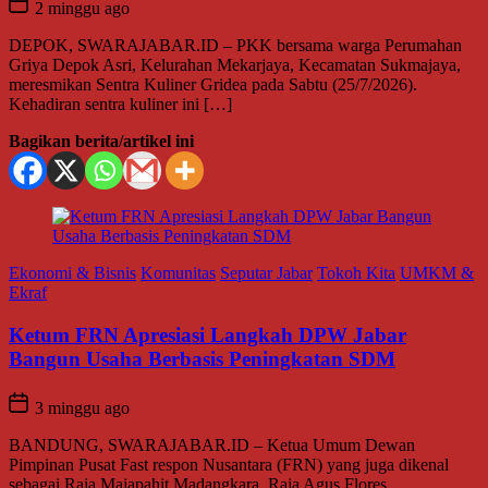
2 minggu ago
DEPOK, SWARAJABAR.ID – PKK bersama warga Perumahan
Griya Depok Asri, Kelurahan Mekarjaya, Kecamatan Sukmajaya,
meresmikan Sentra Kuliner Gridea pada Sabtu (25/7/2026).
Kehadiran sentra kuliner ini […]
Bagikan berita/artikel ini
Ekonomi & Bisnis
Komunitas
Seputar Jabar
Tokoh Kita
UMKM &
Ekraf
Ketum FRN Apresiasi Langkah DPW Jabar
Bangun Usaha Berbasis Peningkatan SDM
3 minggu ago
BANDUNG, SWARAJABAR.ID – Ketua Umum Dewan
Pimpinan Pusat Fast respon Nusantara (FRN) yang juga dikenal
sebagai Raja Majapahit Madangkara, Raja Agus Flores,