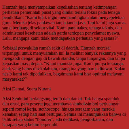
Hamzah juga menyampaikan kegelisahan tentang ketimpangan
perhatian pemerintah pusat yang dinilai terlalu fokus pada tenaga
pendidikan. “Kami tidak ingin membandingkan atau menyepelekan
guru. Mereka jelas pahlawan tanpa tanda jasa. Tapi kami juga sama-
sama berjuang di sektor vital. Kami para nakes, tenaga teknis, dan
administrasi kesehatan adalah garda terdepan penyelamat nyawa.
Lalu, mengapa kami tidak mendapatkan perhatian yang setara?”
Sebagai perwakilan rumah sakit di daerah, Hamzah merasa
terpanggil untuk menyuarakan ini. Ia melihat banyak rekannya yang
mengabdi dengan gaji di bawah standar, tanpa tunjangan, dan tanpa
kepastian masa depan. “Kami manusia juga. Kami punya keluarga,
anak yang harus disekolahkan, orang tua yang harus dirawat. Kalau
nasib kami tak dipedulikan, bagaimana kami bisa optimal melayani
masyarakat?”
Aksi Damai, Suara Nurani
Aksi Senin ini berlangsung tertib dan damai. Tak hanya spanduk
dan orasi, para peserta juga membawa simbol-simbol perjuangan
seperti rompi kerja, stethoscope, hingga seragam yang mereka
kenakan setiap hari saat bertugas. Semua ini menunjukkan bahwa di
balik setiap status “honorer”, ada dedikasi, pengorbanan, dan
harapan yang belum terpenuhi.