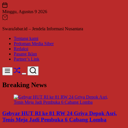
Skip
to
Minggu, Agustus 9 2026
content
SwaraJabar.id – Jendela Informasi Nusantara
Tentang kami
Pedoman Media Siber
Redaksi
Pasang Iklan
Partner’s Link
Shuffle
Search
Menu
Switch
color
Breaking News
mode
Gebyar HUT RI ke 81 RW 24 Griya Depok Asri,
Tenis Meja Jadi Pembuka 6 Cabang Lomba