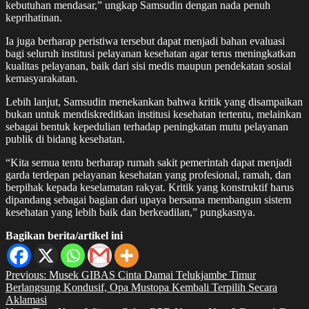
kebutuhan mendasar,” ungkap Samsudin dengan nada penuh
keprihatinan.
Ia juga berharap peristiwa tersebut dapat menjadi bahan evaluasi
bagi seluruh institusi pelayanan kesehatan agar terus meningkatkan
kualitas pelayanan, baik dari sisi medis maupun pendekatan sosial
kemasyarakatan.
Lebih lanjut, Samsudin menekankan bahwa kritik yang disampaikan
bukan untuk mendiskreditkan institusi kesehatan tertentu, melainkan
sebagai bentuk kepedulian terhadap peningkatan mutu pelayanan
publik di bidang kesehatan.
“Kita semua tentu berharap rumah sakit pemerintah dapat menjadi
garda terdepan pelayanan kesehatan yang profesional, ramah, dan
berpihak kepada keselamatan rakyat. Kritik yang konstruktif harus
dipandang sebagai bagian dari upaya bersama membangun sistem
kesehatan yang lebih baik dan berkeadilan,” pungkasnya.
Bagikan berita/artikel ini
Navigasi
Previous:
Musek GIBAS Cinta Damai Telukjambe Timur
Berlangsung Kondusif, Opa Mustopa Kembali Terpilih Secara
pos
Aklamasi