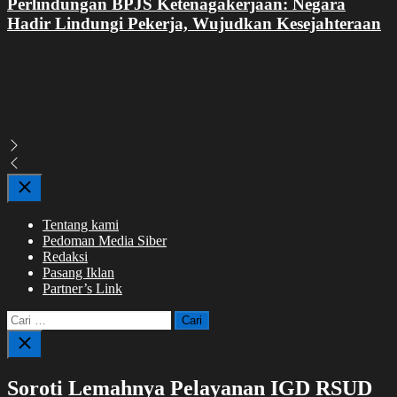
Perlindungan BPJS Ketenagakerjaan: Negara
Hadir Lindungi Pekerja, Wujudkan Kesejahteraan
Close
Tentang kami
Pedoman Media Siber
Redaksi
Pasang Iklan
Partner’s Link
Cari
untuk:
Close
search
Soroti Lemahnya Pelayanan IGD RSUD