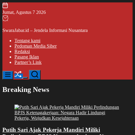
Skip
Jumat, Agustus 7 2026
to
content
SwaraJabar.id – Jendela Informasi Nusantara
Tentang kami
Pedoman Media Siber
Redaksi
Pasang Iklan
Partner’s Link
Shuffle
Search
Menu
Switch
color
Breaking News
mode
Putih Sari Ajak Pekerja Mandiri Miliki