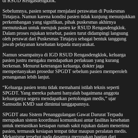
di RSUD Rengasdengklok.
Sebelumnya, pasien sempat menjalani perawatan di Puskesmas
Tirtajaya. Namun karena kondisi pasien tidak kunjung menunjukkan
perkembangan yang signifikan, pihak puskesmas akhirnya
memutuskan untuk merujuk pasien ke RSUD Rengasdengklok.
Dalam proses rujukan tersebut, pasien turut didampingi langsung
oleh perawat dari Puskesmas Tirtajaya sebagai bentuk tanggung
jawab pelayanan kesehatan kepada masyarakat.
Namun sesampainya di IGD RSUD Rengasdengklok, keluarga
pasien justru mengaku mendapatkan perlakuan yang kurang
berkenan. Menurut keterangan keluarga, dokter jaga
mempertanyakan prosedur SPGDT sebelum pasien memperoleh
penanganan lebih lanjut.
“Keluarga pasien tentu tidak memahami istilah teknis seperti
SPGDT. Yang mereka pahami hanyalah bagaimana anggota
keluarganya segera mendapatkan pertolongan medis,” ujar
Samsudin KMD saat dimintai tanggapannya.
SPGDT atau Sistem Penanggulangan Gawat Darurat Terpadu
merupakan sistem koordinasi komunikasi antar fasilitas kesehatan
untuk memastikan kesiapan rumah sakit rujukan dalam menerima
pasien, termasuk kesiapan tempat tidur maupun peralatan medis.
Mekanisme tersebut pada dasarnya merupakan bagian dari