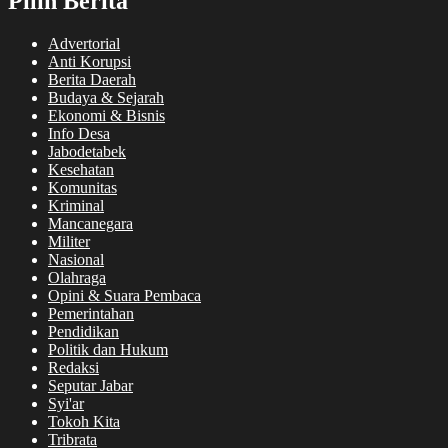
Pilih Berita
Advertorial
Anti Korupsi
Berita Daerah
Budaya & Sejarah
Ekonomi & Bisnis
Info Desa
Jabodetabek
Kesehatan
Komunitas
Kriminal
Mancanegara
Militer
Nasional
Olahraga
Opini & Suara Pembaca
Pemerintahan
Pendidikan
Politik dan Hukum
Redaksi
Seputar Jabar
Syi'ar
Tokoh Kita
Tribrata