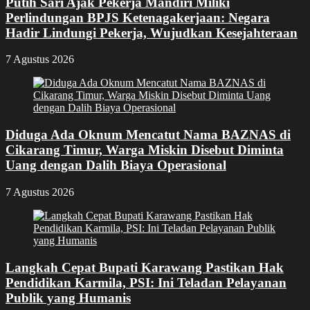
Putih Sari Ajak Pekerja Mandiri Miliki
Perlindungan BPJS Ketenagakerjaan: Negara
Hadir Lindungi Pekerja, Wujudkan Kesejahteraan
7 Agustus 2026
Diduga Ada Oknum Mencatut Nama BAZNAS di
Cikarang Timur, Warga Miskin Disebut Diminta
Uang dengan Dalih Biaya Operasional
7 Agustus 2026
Langkah Cepat Bupati Karawang Pastikan Hak
Pendidikan Karmila, PSI: Ini Teladan Pelayanan
Publik yang Humanis