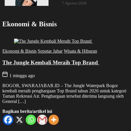
7 Agustus 2026
Ekonomi & Bisnis
Umum
Ketua DPD GMBI Kabupaten
Bekasi Apresiasi Polres Metro
Bekasi, Perkuat Sinergi
Ekonomi & Bisnis
Seputar Jabar
Wisata & Hiburan
Masyarakat dan Kepolisian Demi
Kamtibmas yang Kondusif
The Jungle Kembali Meraih Top Brand
7 Agustus 2026
1 minggu ago
Umum
BOGOR, SWARAJABAR.ID – The Jungle Waterpark Bogor
kembali meraih penghargaan Top Brand tahun 2026 untuk kategori
H. Darissalam: Empat Periode
Taman Rekreasi Air. Penghargaan tersebut diterima langsung oleh
Kepercayaan kepada Putih Sari
General […]
Bukti Nyata Pengabdian untuk
Bagikan berita/artikel ini
Masyarakat
7 Agustus 2026