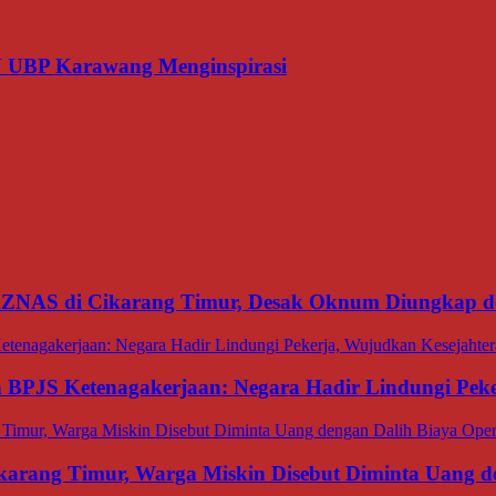
N UBP Karawang Menginspirasi
BAZNAS di Cikarang Timur, Desak Oknum Diungkap d
an BPJS Ketenagakerjaan: Negara Hadir Lindungi Pek
ang Timur, Warga Miskin Disebut Diminta Uang den