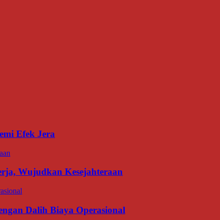
emi Efek Jera
erja, Wujudkan Kesejahteraan
gan Dalih Biaya Operasional