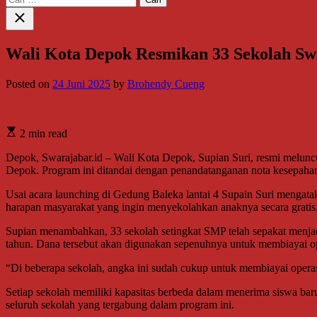
untuk:
Close
search
Wali Kota Depok Resmikan 33 Sekolah Swas
Posted on
24 Juni 2025
by
Brohendy Cueng
2 min read
Depok, Swarajabar.id – Wali Kota Depok, Supian Suri, resmi meluncu
Depok. Program ini ditandai dengan penandatanganan nota kesepah
Usai acara launching di Gedung Baleka lantai 4 Supain Suri mengata
harapan masyarakat yang ingin menyekolahkan anaknya secara gratis,
Supian menambahkan, 33 sekolah setingkat SMP telah sepakat menjadi 
tahun. Dana tersebut akan digunakan sepenuhnya untuk membiayai opera
“Di beberapa sekolah, angka ini sudah cukup untuk membiayai operasi
Setiap sekolah memiliki kapasitas berbeda dalam menerima siswa baru
seluruh sekolah yang tergabung dalam program ini.