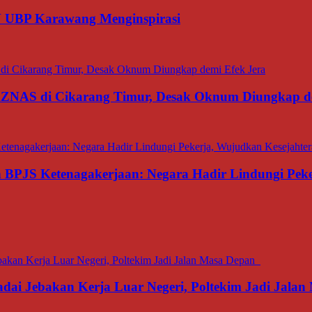
N UBP Karawang Menginspirasi
BAZNAS di Cikarang Timur, Desak Oknum Diungkap d
an BPJS Ketenagakerjaan: Negara Hadir Lindungi Pek
dai Jebakan Kerja Luar Negeri, Poltekim Jadi Jal