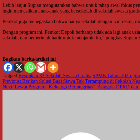
Lebih lanjut Supian mengutarakan bahwa untuk tahap awal fokus pem
ingin memastikan anak-anak yang bersekolah di sekolah swasta gratis 
Pemkot juga menegaskan bahwa hanya sekolah dengan izin resmi, mem
Dengan program ini, Pemkot Depok berharap tidak ada lagi anak usia
sekolah, dan pemerintah hadir untuk menjamin itu,” pungkas Supian S
Bagikan berita/artikel ini
Tagged
Resmikan 33 Sekolah Swasta Gratis
,
SPMB Tahun 2025
,
Sup
Navigasi
Previous:
Berikan Solusi Bagi Siswa Tak Tertampung di Sekolah Ne
Next:
Lewat Program “Keluarga Berintegritas”, Anggota DPRD dan 
pos