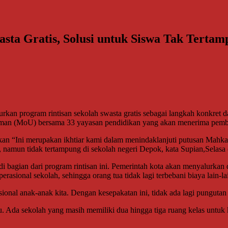
ta Gratis, Solusi untuk Siswa Tak Tertam
rkan program rintisan sekolah swasta gratis sebagai langkah konkret
aman (MoU) bersama 33 yayasan pendidikan yang akan menerima pemb
kan “Ini merupakan ikhtiar kami dalam menindaklanjuti putusan Mahkam
 namun tidak tertampung di sekolah negeri Depok, kata Supian,Selasa 
bagian dari program rintisan ini. Pemerintah kota akan menyalurkan da
sional sekolah, sehingga orang tua tidak lagi terbebani biaya lain-la
onal anak-anak kita. Dengan kesepakatan ini, tidak ada lagi pungutan 
. Ada sekolah yang masih memiliki dua hingga tiga ruang kelas untuk 