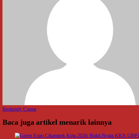
Brohendy Cueng
Baca juga artikel menarik lainnya