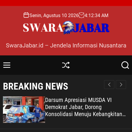
S
k
Senin, Agustus 10 2026
4
:
12
:
35
AM
i
p
t
o
SwaraJabar.id – Jendela Informasi Nusantara
c
o
n
M
S
S
t
e
h
e
e
n
u
a
BREAKING NEWS
n
u
ff
r
l
c
t
e
h
Darsum Apresiasi MUSDA VI
Demokrat Jabar, Dorong
Konsolidasi Menuju Kebangkitan
Demokrat Kabupaten Bekasi