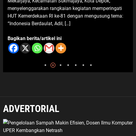
arjaya, Kecamatan Sukmajaya, Kota Depok,
BOGOR
yelenggarakan rangkaian kegiatan memperingati
Bogor 
10 Agustus 2026
 Kemerdekaan RI ke-81 dengan mengusung tema:
2026 u
onesia Berdaulat, Adil, […]
terseb
ikan berita/artikel ini
Bagika
ADVERTORIAL