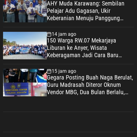
AHY Muda Karawang: Sembilan
Pelajar Adu Gagasan, Ukir
Keberanian Menuju Panggung
Nasional
14 jam ago
150 Warga RW.07 Mekarjaya
Liburan ke Anyer, Wisata
Keberagaman Jadi Cara Baru
Bangun Kebahagiaan Warga
15 jam ago
Gegara Posting Buah Naga Berulat,
Guru Madrasah Diteror Oknum
Vendor MBG, Dua Bulan Berlalu,
Gelar Perkara yang Tak Kunjung
Dilakukan
Umum