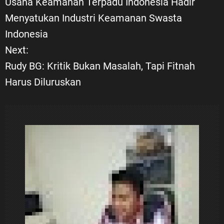
Usaha Keamanan Terpadu Indonesia Hadir
Menyatukan Industri Keamanan Swasta
v
Indonesia
i
Next:
Rudy BG: Kritik Bukan Masalah, Tapi Fitnah
g
Harus Diluruskan
a
s
i
p
o
s