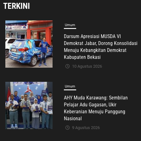
Darsum Apresiasi MUSDA VI
TERKINI
Demokrat Jabar, Dorong Konsolidasi
Menuju Kebangkitan Demokrat
Kabupaten Bekasi
10 Agustus 2026
Umum
AHY Muda Karawang: Sembilan
Pelajar Adu Gagasan, Ukir
Keberanian Menuju Panggung
Nasional
9 Agustus 2026
Berita Daerah
Komunitas
Wisata & Hiburan
150 Warga RW.07 Mekarjaya