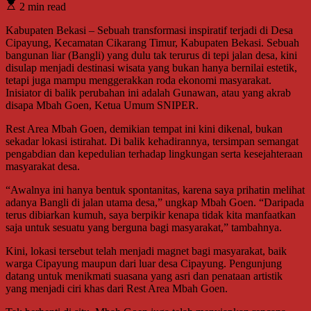
2 min read
Kabupaten Bekasi – Sebuah transformasi inspiratif terjadi di Desa
Cipayung, Kecamatan Cikarang Timur, Kabupaten Bekasi. Sebuah
bangunan liar (Bangli) yang dulu tak terurus di tepi jalan desa, kini
disulap menjadi destinasi wisata yang bukan hanya bernilai estetik,
tetapi juga mampu menggerakkan roda ekonomi masyarakat.
Inisiator di balik perubahan ini adalah Gunawan, atau yang akrab
disapa Mbah Goen, Ketua Umum SNIPER.
Rest Area Mbah Goen, demikian tempat ini kini dikenal, bukan
sekadar lokasi istirahat. Di balik kehadirannya, tersimpan semangat
pengabdian dan kepedulian terhadap lingkungan serta kesejahteraan
masyarakat desa.
“Awalnya ini hanya bentuk spontanitas, karena saya prihatin melihat
adanya Bangli di jalan utama desa,” ungkap Mbah Goen. “Daripada
terus dibiarkan kumuh, saya berpikir kenapa tidak kita manfaatkan
saja untuk sesuatu yang berguna bagi masyarakat,” tambahnya.
Kini, lokasi tersebut telah menjadi magnet bagi masyarakat, baik
warga Cipayung maupun dari luar desa Cipayung. Pengunjung
datang untuk menikmati suasana yang asri dan penataan artistik
yang menjadi ciri khas dari Rest Area Mbah Goen.