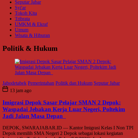
Seputar Jabar
Syi'ar
Tokoh Kita
Tribrata
UMKM & Ekraf
Umum
Wisata & Hiburan
Politik & Hukum
Jabodetabek
Pemerintahan
Politik dan Hukum
Seputar Jabar
13 jam ago
Imigrasi Depok Sasar Pelajar SMAN 2 Depok:
Waspadai Jebakan Kerja Luar Negeri, Poltekim
Jadi Jalan Masa Depan
DEPOK, SWARAJABAR.ID — Kantor Imigrasi Kelas I Non TPI
Depok memilih SMA Negeri 2 Depok sebagai lokasi kegiatan