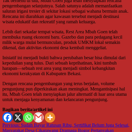
Tak berhenti di situ, Mbah Goen juga telah menyiapkan rencana
pengembangan selanjutnya. Salah satunya adalah memanfaatkan
saluran irigasi tresier di sekitar lokasi sebagai wahana bermain anak.
Rencana ini diarahkan agar kawasan tersebut menjadi destinasi
wisata edukatif dan rekreatif yang ramah keluarga.
Lebih dari sekadar tempat wisata, Rest Area Mbah Goen telah
membuka ruang ekonomi baru. Gazebo dan para pedagang kecil
milik warga mulai bermunculan, produk UMKM lokal semakin
dikenal, dan aktivitas ekonomi desa kembali menggeliat.
Inisiatif ini menjadi bukti bahwa perubahan besar bisa dimulai dari
kepedulian yang tulus. Dari sebuah keprihatinan, kini tumbuh
harapan—sebuah rest area yang menjadi simbol kebangkitan
ekonomi kerakyatan di Kabupaten Bekasi.
Dengan rencana pengembangan yang terus berjalan, volume
pengunjung pun diperkirakan akan meningkat. Mengantisipasi hal
itu, Mbah Goen telah menyiapkan jalur alternatif di luar area utama
untuk menjaga kenyamanan dan kelancaran pengunjung.
Bagikan berita/artikel ini
Navigasi
Previous:
Sudah Bayar Ratusan Ribu, Sertifikat Belum Juga Selesai,
Masyarakat Desa Cikarawang Dramaga Bogor Pertanyakan