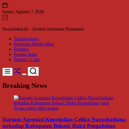
Skip
to
Jumat, Agustus 7 2026
content
SwaraJabar.id – Jendela Informasi Nusantara
Tentang kami
Pedoman Media Siber
Redaksi
Pasang Iklan
Partner’s Link
Shuffle
Search
Menu
Switch
color
Breaking News
mode
Darsum Apresiasi Kepedulian Cellica Nurachadiana
terhadap Kabupaten Bekasi: Bukti Pengabdian