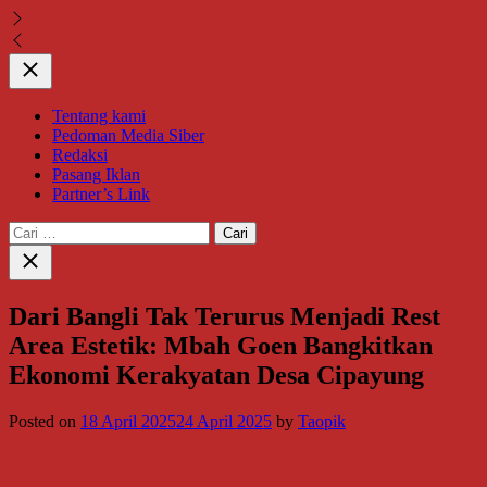
Close
Tentang kami
Pedoman Media Siber
Redaksi
Pasang Iklan
Partner’s Link
Cari
untuk:
Close
search
Dari Bangli Tak Terurus Menjadi Rest
Area Estetik: Mbah Goen Bangkitkan
Ekonomi Kerakyatan Desa Cipayung
Posted on
18 April 2025
24 April 2025
by
Taopik