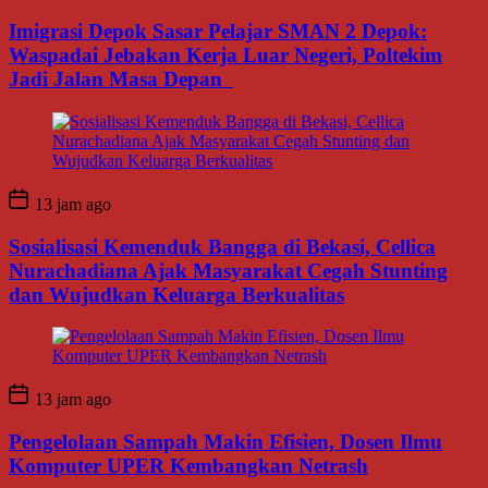
Imigrasi Depok Sasar Pelajar SMAN 2 Depok:
Waspadai Jebakan Kerja Luar Negeri, Poltekim
Jadi Jalan Masa Depan
13 jam ago
Sosialisasi Kemenduk Bangga di Bekasi, Cellica
Nurachadiana Ajak Masyarakat Cegah Stunting
dan Wujudkan Keluarga Berkualitas
13 jam ago
Pengelolaan Sampah Makin Efisien, Dosen Ilmu
Komputer UPER Kembangkan Netrash