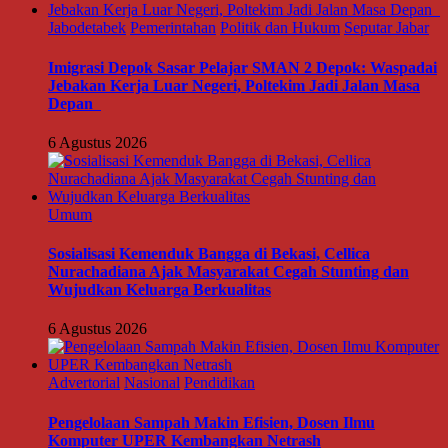
Jabodetabek
Pemerintahan
Politik dan Hukum
Seputar Jabar
Imigrasi Depok Sasar Pelajar SMAN 2 Depok: Waspadai
Jebakan Kerja Luar Negeri, Poltekim Jadi Jalan Masa
Depan
6 Agustus 2026
Umum
Sosialisasi Kemenduk Bangga di Bekasi, Cellica
Nurachadiana Ajak Masyarakat Cegah Stunting dan
Wujudkan Keluarga Berkualitas
6 Agustus 2026
Advertorial
Nasional
Pendidikan
Pengelolaan Sampah Makin Efisien, Dosen Ilmu
Komputer UPER Kembangkan Netrash