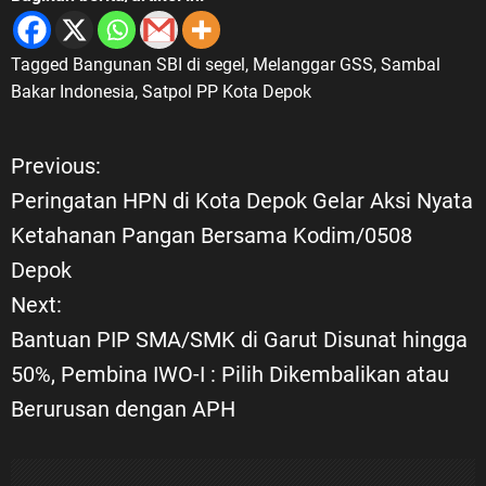
Tagged
Bangunan SBI di segel
,
Melanggar GSS
,
Sambal
Bakar Indonesia
,
Satpol PP Kota Depok
Previous:
N
Peringatan HPN di Kota Depok Gelar Aksi Nyata
a
Ketahanan Pangan Bersama Kodim/0508
Depok
v
Next:
i
Bantuan PIP SMA/SMK di Garut Disunat hingga
50%, Pembina IWO-I : Pilih Dikembalikan atau
g
Berurusan dengan APH
a
s