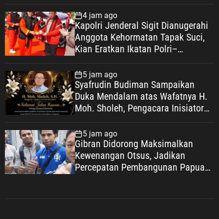
Tembus Layar Lebar
4 jam ago
Kapolri Jenderal Sigit Dianugerahi
Anggota Kehormatan Tapak Suci,
Kian Eratkan Ikatan Polri–
Muhammadiyah
5 jam ago
Syafrudin Budiman Sampaikan
Duka Mendalam atas Wafatnya H.
Moh. Sholeh, Pengacara Inisiator
“No Viral No Justice”
5 jam ago
Gibran Didorong Maksimalkan
Kewenangan Otsus, Jadikan
Percepatan Pembangunan Papua
Agenda Strategis Nasional