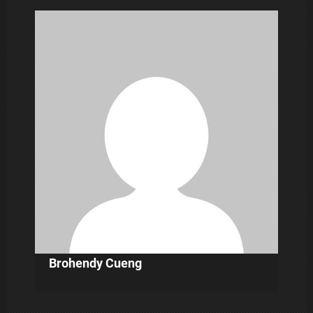
i
p
o
s
Brohendy Cueng