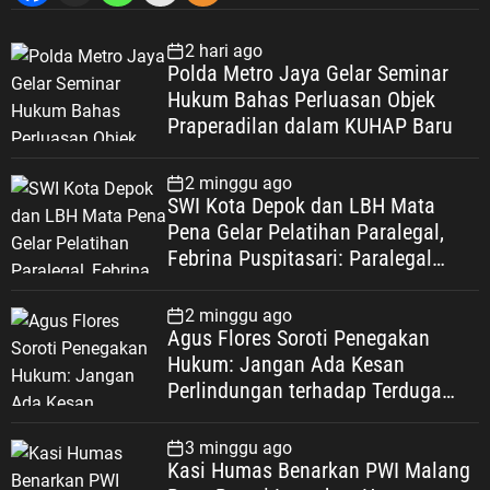
2 hari ago
Polda Metro Jaya Gelar Seminar
Hukum Bahas Perluasan Objek
Praperadilan dalam KUHAP Baru
2 minggu ago
SWI Kota Depok dan LBH Mata
Pena Gelar Pelatihan Paralegal,
Febrina Puspitasari: Paralegal
Garda Terdepan Perluas Akses
Keadilan Warga Depok
2 minggu ago
Agus Flores Soroti Penegakan
Hukum: Jangan Ada Kesan
Perlindungan terhadap Terduga
Korupsi, Kepercayaan Publik
Dipertaruhkan
3 minggu ago
Kasi Humas Benarkan PWI Malang