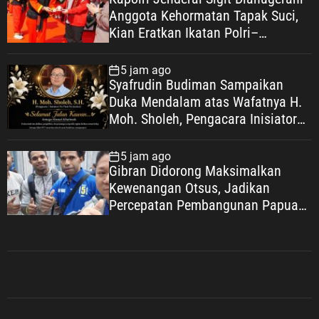
Anggota Kehormatan Tapak Suci,
Kian Eratkan Ikatan Polri–
Muhammadiyah
5 jam ago
Syafrudin Budiman Sampaikan
Duka Mendalam atas Wafatnya H.
Moh. Sholeh, Pengacara Inisiator
“No Viral No Justice”
5 jam ago
Gibran Didorong Maksimalkan
Kewenangan Otsus, Jadikan
Percepatan Pembangunan Papua
Agenda Strategis Nasional