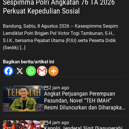
Sespimma Polri Angkatan 76 TA 2026
Perkuat Kepedulian Sosial
Bandung, Sabtu, 8 Agustus 2026 – Kasespimma Sespim
Lemdiklat Polri Brigjen Pol Victor Togi Tambunan, S.H.,
S.I.K., bersama Pejabat Utama (PJU) serta Peserta Didik
(Serdik) […]
Bagikan berita/artikel ini
2 jam ago
Angkat Perjuangan Perempuan
Pasundan, Novel “TEH IMAH”
Resmi Diluncurkan dan Diharapkan
Tembus Layar Lebar
4 jam ago
Kapolri Jenderal Sigit Dianugerahi