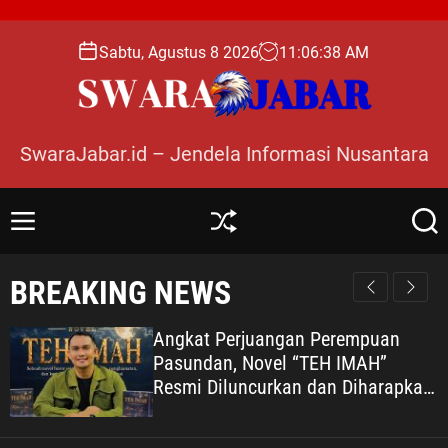
S
k
Sabtu, Agustus 8 2026
11
:
06
:
40
AM
i
p
t
o
SwaraJabar.id – Jendela Informasi Nusantara
c
o
n
M
S
S
t
e
h
e
e
n
u
a
BREAKING NEWS
n
u
ff
r
l
c
t
e
h
Angkat Perjuangan Perempuan
Pasundan, Novel “TEH IMAH”
Resmi Diluncurkan dan Diharapkan
Tembus Layar Lebar