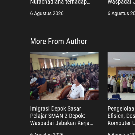
Nurachadiana terhadap
Waspadai J
Kabupaten Bekasi: Bukti
Luar Negeri
6 Agustus 2026
6 Agustus 2
Pengabdian yang Nyata
untuk Masyarakat
More From Author
Imigrasi Depok Sasar
Pengelola
Pelajar SMAN 2 Depok:
Efisien, Do
Waspadai Jebakan Kerja
Komputer 
Luar Negeri, Poltekim Jadi
Kembangka
6 Agustus 2026
6 Agustus 2