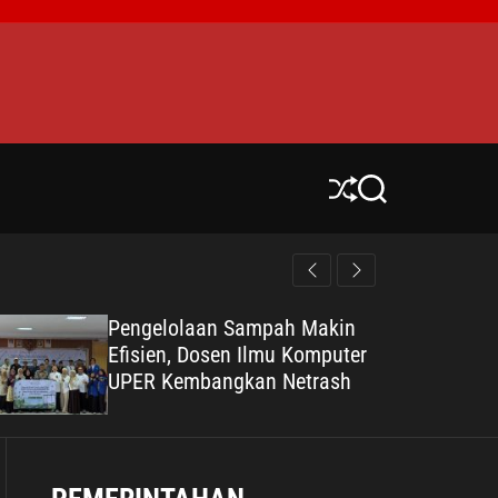
S
S
h
e
u
a
ff
r
l
c
e
h
Pengelolaan Sampah Makin
Efisien, Dosen Ilmu Komputer
UPER Kembangkan Netrash