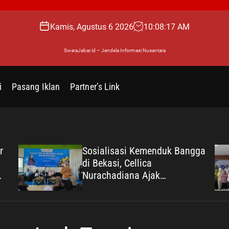
Kamis, Agustus 6 2026
10
:
08
:
18
AM
SwaraJabar.id – Jendela Informasi Nusantara
i
Pasang Iklan
Partner’s Link
r
Sosialisasi Kemenduk Bangga
di Bekasi, Cellica
Nurachadiana Ajak
Masyarakat Cegah Stunting
dan Wujudkan Keluarga
Berkualitas