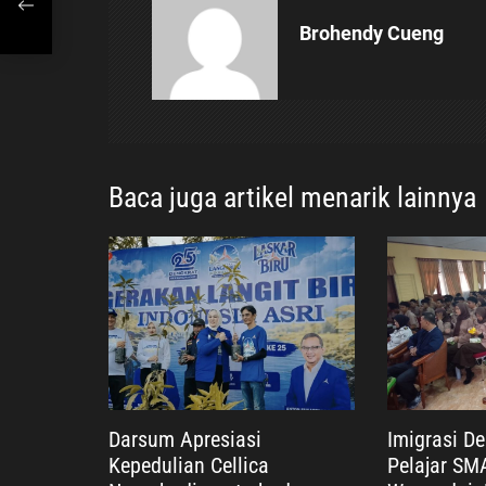
s
h
Brohendy Cueng
n
i
p
o
Baca juga artikel menarik lainnya
s
Darsum Apresiasi
Imigrasi D
Kepedulian Cellica
Pelajar SM