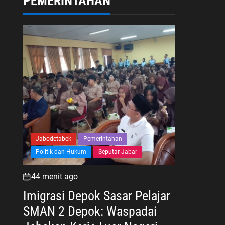
PEMERINTAHAN
Jabodetabek
Pemerintahan
Politik dan Hukum
Seputar Jabar
44 menit ago
Imigrasi Depok Sasar Pelajar
SMAN 2 Depok: Waspadai