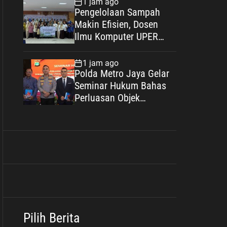
1 jam ago
Keluarga Berkualitas
Pengelolaan Sampah
Makin Efisien, Dosen
Ilmu Komputer UPER
Kembangkan Netrash
1 jam ago
Polda Metro Jaya Gelar
Seminar Hukum Bahas
Perluasan Objek
Praperadilan dalam
KUHAP Baru
Pilih Berita