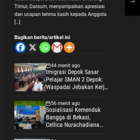
Dis
Timur, Darsum, menyampaikan apresiasi
Men
dan ucapan terima kasih kepada Anggota
[…]
Bagikan berita/artikel ini
44 menit ago
Imigrasi Depok Sasar
Pelajar SMAN 2 Depok:
Waspadai Jebakan Kerja
Luar Negeri, Poltekim
Jadi Jalan Masa Depan
56 menit ago
Sosialisasi Kemenduk
Bangga di Bekasi,
Cellica Nurachadiana
Ajak Masyarakat Cegah
Stunting dan Wujudkan