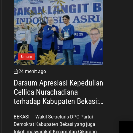
Umum
24 menit ago
Darsum Apresiasi Kepedulian
Cellica Nurachadiana
terhadap Kabupaten Bekasi:
Bukti Pengabdian yang Nyata
BEKASI — Wakil Sekretaris DPC Partai
untuk Masyarakat
Demokrat Kabupaten Bekasi yang juga
Den
Ile
tokoh masyarakat Kecamatan Cikarang