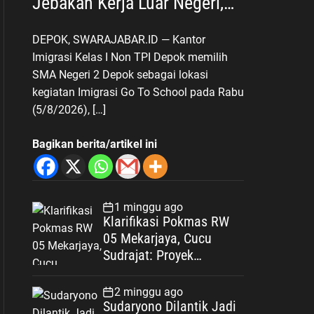
Jebakan Kerja Luar Negeri,
Poltekim Jadi Jalan Masa
DEPOK, SWARAJABAR.ID — Kantor
Depan
Imigrasi Kelas I Non TPI Depok memilih
SMA Negeri 2 Depok sebagai lokasi
kegiatan Imigrasi Go To School pada Rabu
(5/8/2026), […]
Bagikan berita/artikel ini
1 minggu ago
Klarifikasi Pokmas RW
05 Mekarjaya, Cucu
Sudrajat: Proyek
Drainase Selesai Sesuai
Spesifikasi
2 minggu ago
Sudaryono Dilantik Jadi