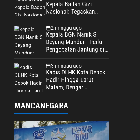
Kepala Badan Gizi
Nasional: Tegaskan
Bebas Konflik
Kepentingan
2 minggu ago
Kepala BGN Nanik S
Deyang Mundur : Perlu
Pengobatan Jantung di
Luar Negeri
3 minggu ago
Kadis DLHK Kota Depok
Hadir Hingga Larut
Malam, Dengar
Langsung Polemik
Retribusi Sampah di
MANCANEGARA
Mekarjaya