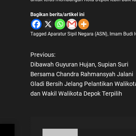
Bagikan berita/artikel ini
Tagged
Aparatur Sipil Negara (ASN)
,
Imam Budi 
Previous:
N
Dibawah Guyuran Hujan, Supian Suri
a
Bersama Chandra Rahmansyah Jalani
Gladi Bersih Jelang Pelantikan Walikot
v
dan Wakil Walikota Depok Terpilih
i
g
a
n