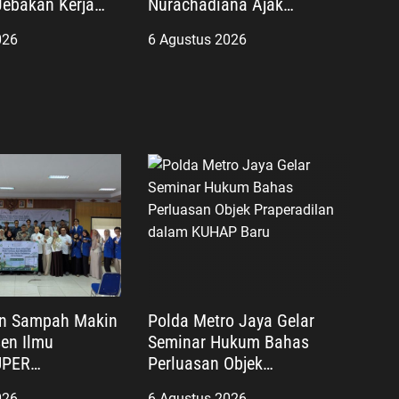
ebakan Kerja
Nurachadiana Ajak
, Poltekim Jadi
Masyarakat Cegah Stunting
026
6 Agustus 2026
Jalan Masa Depan
dan Wujudkan Keluarga
Berkualitas
an Sampah Makin
Polda Metro Jaya Gelar
sen Ilmu
Seminar Hukum Bahas
UPER
Perluasan Objek
n Netrash
Praperadilan dalam KUHAP
026
6 Agustus 2026