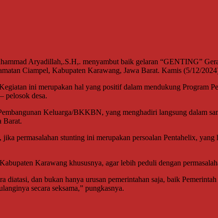
ammad Aryadillah,.S.H,. menyambut baik gelaran “GENTING” Geraka
ecamatan Ciampel, Kabupaten Karawang, Jawa Barat. Kamis (5/12/2024
egiatan ini merupakan hal yang positif dalam mendukung Program Pe
– pelosok desa.
& Pembangunan Keluarga/BKKBN, yang menghadiri langsung dalam sam
 Barat.
jika permasalahan stunting ini merupakan persoalan Pentahelix, yang h
Kabupaten Karawang khususnya, agar lebih peduli dengan permasalah
 diatasi, dan bukan hanya urusan pemerintahan saja, baik Pemerintah 
ulanginya secara seksama,” pungkasnya.