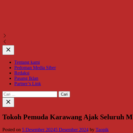
Close
Tentang kami
Pedoman Media Siber
Redaksi
Pasang Iklan
Partner’s Link
Cari
untuk:
Close
search
Tokoh Pemuda Karawang Ajak Seluruh Mas
Posted on
5 Desember 2024
5 Desember 2024
by
Taopik