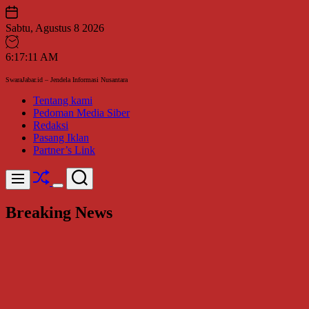
Skip
to
Sabtu, Agustus 8 2026
content
6
:
17
:
12
AM
SwaraJabar.id – Jendela Informasi Nusantara
Tentang kami
Pedoman Media Siber
Redaksi
Pasang Iklan
Partner’s Link
Shuffle
Search
Menu
Switch
color
Breaking News
mode