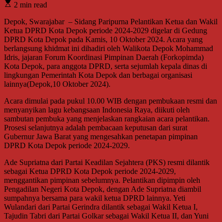
2 min read
Depok, Swarajabar – Sidang Paripurna Pelantikan Ketua dan Wakil
Ketua DPRD Kota Depok periode 2024-2029 digelar di Gedung
DPRD Kota Depok pada Kamis, 10 Oktober 2024. Acara yang
berlangsung khidmat ini dihadiri oleh Walikota Depok Mohammad
Idris, jajaran Forum Koordinasi Pimpinan Daerah (Forkopimda)
Kota Depok, para anggota DPRD, serta sejumlah kepala dinas di
lingkungan Pemerintah Kota Depok dan berbagai organisasi
lainnya(Depok,10 Oktober 2024).
Acara dimulai pada pukul 10.00 WIB dengan pembukaan resmi dan
menyanyikan lagu kebangsaan Indonesia Raya, diikuti oleh
sambutan pembuka yang menjelaskan rangkaian acara pelantikan.
Prosesi selanjutnya adalah pembacaan keputusan dari surat
Gubernur Jawa Barat yang mengesahkan penetapan pimpinan
DPRD Kota Depok periode 2024-2029.
Ade Supriatna dari Partai Keadilan Sejahtera (PKS) resmi dilantik
sebagai Ketua DPRD Kota Depok periode 2024-2029,
menggantikan pimpinan sebelumnya. Pelantikan dipimpin oleh
Pengadilan Negeri Kota Depok, dengan Ade Supriatna diambil
sumpahnya bersama para wakil ketua DPRD lainnya. Yeti
Wulandari dari Partai Gerindra dilantik sebagai Wakil Ketua I,
Tajudin Tabri dari Partai Golkar sebagai Wakil Ketua II, dan Yuni