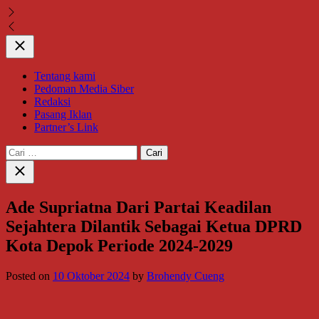
Close
Tentang kami
Pedoman Media Siber
Redaksi
Pasang Iklan
Partner’s Link
Cari
untuk:
Close
search
Ade Supriatna Dari Partai Keadilan
Sejahtera Dilantik Sebagai Ketua DPRD
Kota Depok Periode 2024-2029
Posted on
10 Oktober 2024
by
Brohendy Cueng