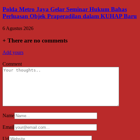
Polda Metro Jaya Gelar Seminar Hukum Bahas
Perluasan Objek Praperadilan dalam KUHAP Baru
6 Agustus 2026
+
There are no comments
Add yours
Comment
Name
Email
Url