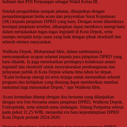
Indriani dari PDI Perjuangan sebagai Wakil Ketua III.
Setelah pengambilan sumpah jabatan, dilanjutkan dengan
penandatanganan berita acara dan penyerahan Surat Keputusan
(SK) kepada pimpinan DPRD yang baru. Dengan resmi dilantiknya
keempat pimpinan tersebut, diharapkan dapat membawa sinergi baru
dalam menjalankan tugas-tugas legislatif di Kota Depok, serta
mampu menjalin kerja sama yang baik dengan pihak eksekutif dan
seluruh elemen masyarakat.
Walikota Depok, Mohammad Idris, dalam sambutannya
menyampaikan ucapan selamat kepada para pimpinan DPRD yang
baru dilantik. Ia juga menekankan pentingnya kolaborasi antara
legislatif dan eksekutif untuk menyukseskan pembangunan dan
pelayanan publik di Kota Depok selama lima tahun ke depan.
“Kami berharap sinergi ini terus terjaga untuk memastikan seluruh
program dan kebijakan yang diusung dapat memberikan manfaat
maksimal bagi masyarakat Depok,” ujar Walikota Idris.
Acara kemudian ditutup dengan doa bersama yang dilanjutkan
dengan sesi foto bersama antara pimpinan DPRD, Walikota Depok,
Forkopimda, serta seluruh tamu undangan. Sidang Paripurna selesai
pada pukul 11.25 WIB, menandai era baru kepemimpinan DPRD
Kota Depok periode 2024-2029.
Dengan dilantiknya Ade Supriatna dan jajaran pimpinan DPRD