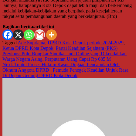
lainnya, harapannya Kota Depok dapat lebih maju dan berkembang
melalui kebijakan-kebijakan yang berpihak pada kesejahteraan
rakyat serta pembangunan daerah yang berkelanjutan. (Bro)
Bagikan berita/artikel ini
Tagged
Ade Supriatna
,
DPRD Kota Depok periode 2024-2029
,
Ketua DPRD Kota Depok
,
Partai Keadilan Sejahtera (PKS)
Navigasi
Previous:
Polri Bongkar Sindikat Judi Online yang Dikendalikan
Warga Negara Asing, Perputaran Uang Capai Rp 685 M
pos
Next:
Tuntut Proses Hukum Kasus Dugaan Pencabulan Oleh
Oknum Anggota DPRD : Pemuda Penegak Keadilan Unjuk Rasa
Di Depan Gedung DPRD Kota Depok