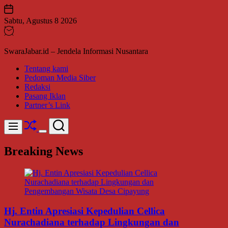
Skip
to
Sabtu, Agustus 8 2026
content
SwaraJabar.id – Jendela Informasi Nusantara
Tentang kami
Pedoman Media Siber
Redaksi
Pasang Iklan
Partner’s Link
Shuffle
Search
Menu
Switch
color
Breaking News
mode
Hj. Entin Apresiasi Kepedulian Cellica
Nurachadiana terhadap Lingkungan dan