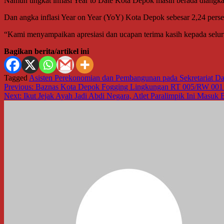
Namun tingkat inflasi Year to Date Kota Depok masih berada diangka
Dan angka inflasi Year on Year (YoY) Kota Depok sebesar 2,24 persen,
“Kami menyampaikan apresiasi dan ucapan terima kasih kepada seluru
Bagikan berita/artikel ini
Tagged
Asisten Perekonomian dan Pembangunan pada Sekretariat Da
Navigasi
Previous:
Baznas Kota Depok Fogging Lingkungan RT 005/RW 001 
Next:
Ikut Jejak Ayah Jadi Abdi Negara, Atlet Paralimpik Ini Masuk B
pos