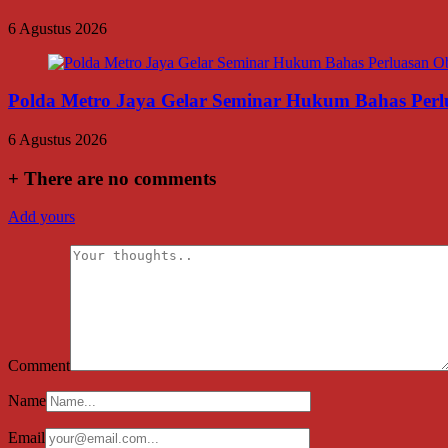
6 Agustus 2026
Polda Metro Jaya Gelar Seminar Hukum Bahas Per
6 Agustus 2026
+
There are no comments
Add yours
Comment
Name
Email