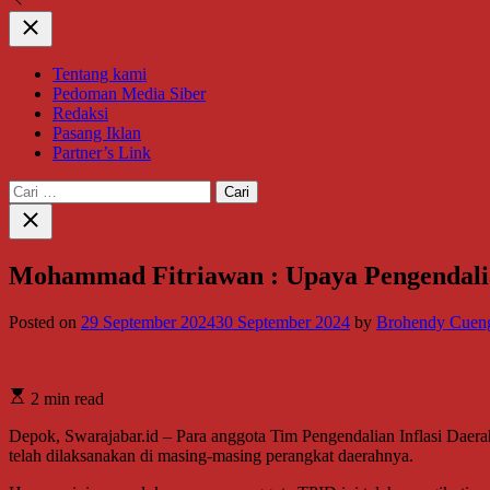
Close
Tentang kami
Pedoman Media Siber
Redaksi
Pasang Iklan
Partner’s Link
Cari
untuk:
Close
search
Mohammad Fitriawan : Upaya Pengendalia
Posted on
29 September 2024
30 September 2024
by
Brohendy Cuen
2 min read
Depok, Swarajabar.id – Para anggota Tim Pengendalian Inflasi Dae
telah dilaksanakan di masing-masing perangkat daerahnya.