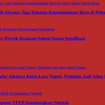
is Aryana, Siap Dukung Kepemimpinan Baru di Polre
 Proyek Drainase Selesai Sesuai Spesifikasi
dai Jebakan Kerja Luar Negeri, Poltekim Jadi Jal
omputer UPER Kembangkan Netrash