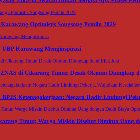
asan Jakarta Selatan Bukan Senjata Api, Proses Pen
 Karawang Optimistis Songsong Pemilu 2029
N UBP Karawang Menginspirasi
BAZNAS di Cikarang Timur, Desak Oknum Diungkap d
an BPJS Ketenagakerjaan: Negara Hadir Lindungi Pek
ang Timur, Warga Miskin Disebut Diminta Uang den