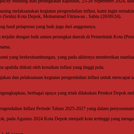
acity building atau peningkatan kapasitas, 25-26 September 2024, lalu
masing melaksanakan kegiatan pengendalian inflasi, kami ingin semak
h (Setda) Kota Depok, Mohammad Fitriawan , Sabtu (28/09/24).
ng hasil pelaporan yang baik juga dari anggotanya.
h terjalin dengan baik antara perangkat daerah di Pemerintah Kota (Pe
rsama.
onomi yang berkesinambungan, yang pada akhirnya memberikan manfaat
apabila diikuti oleh kenaikan inflasi yang tinggi pula.
jakan dan pelaksanaan kegiatan pengendalian inflasi untuk mencapai sas
gungkapkan, berbagai upaya yang telah dilakukan Pemkot Depok mela
engendalian Inflasi Periode Tahun 2025-2027 yang dalam penyusunann
ok, pada Agustus 2024 Kota Depok menjadi kota tertinggi yang mengala