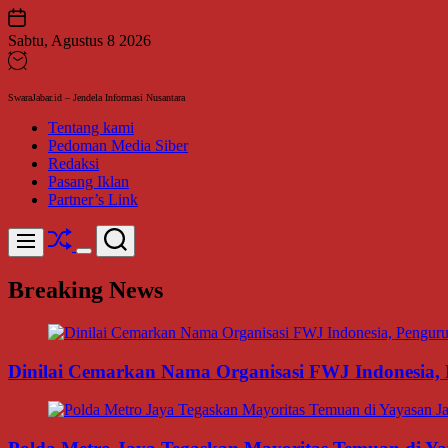
Skip
to
Sabtu, Agustus 8 2026
content
SwaraJabar.id – Jendela Informasi Nusantara
Tentang kami
Pedoman Media Siber
Redaksi
Pasang Iklan
Partner’s Link
Shuffle
Search
Menu
Switch
color
Breaking News
mode
Dinilai Cemarkan Nama Organisasi FWJ Indonesia, 