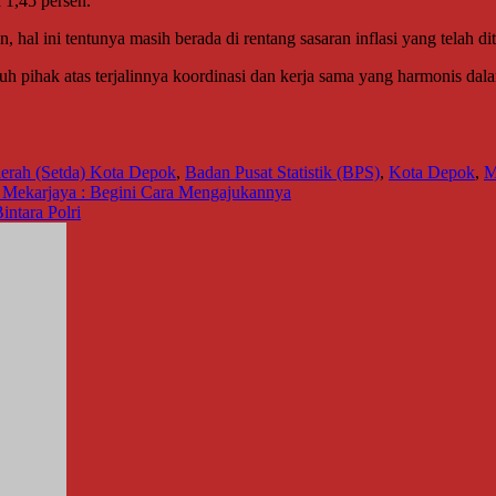
 1,45 persen.
 hal ini tentunya masih berada di rentang sasaran inflasi yang telah d
h pihak atas terjalinnya koordinasi dan kerja sama yang harmonis dal
erah (Setda) Kota Depok
,
Badan Pusat Statistik (BPS)
,
Kota Depok
,
M
Mekarjaya : Begini Cara Mengajukannya
intara Polri