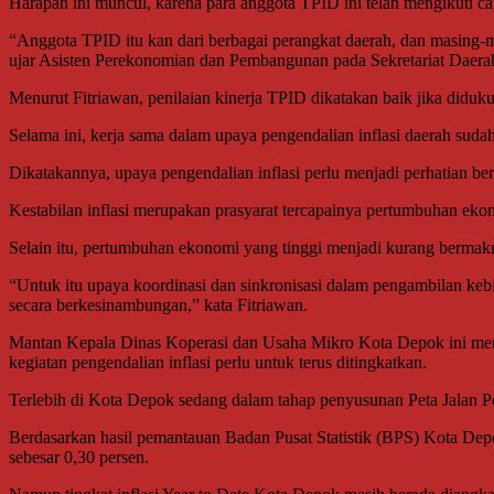
Harapan ini muncul, karena para anggota TPID ini telah mengikuti cap
“Anggota TPID itu kan dari berbagai perangkat daerah, dan masing-
ujar Asisten Perekonomian dan Pembangunan pada Sekretariat Daera
Menurut Fitriawan, penilaian kinerja TPID dikatakan baik jika diduku
Selama ini, kerja sama dalam upaya pengendalian inflasi daerah suda
Dikatakannya, upaya pengendalian inflasi perlu menjadi perhatian be
Kestabilan inflasi merupakan prasyarat tercapainya pertumbuhan ek
Selain itu, pertumbuhan ekonomi yang tinggi menjadi kurang bermakna 
“Untuk itu upaya koordinasi dan sinkronisasi dalam pengambilan kebi
secara berkesinambungan,” kata Fitriawan.
Mantan Kepala Dinas Koperasi dan Usaha Mikro Kota Depok ini men
kegiatan pengendalian inflasi perlu untuk terus ditingkatkan.
Terlebih di Kota Depok sedang dalam tahap penyusunan Peta Jalan P
Berdasarkan hasil pemantauan Badan Pusat Statistik (BPS) Kota Dep
sebesar 0,30 persen.