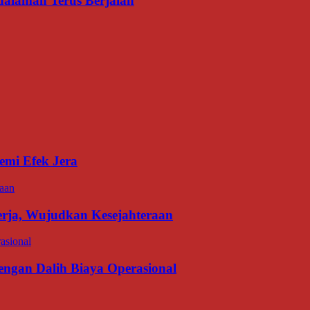
dalaman Terus Berjalan
emi Efek Jera
erja, Wujudkan Kesejahteraan
gan Dalih Biaya Operasional